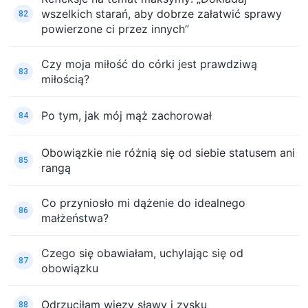
wszelkich starań, aby dobrze załatwić sprawy
82
powierzone ci przez innych”
Czy moja miłość do córki jest prawdziwą
83
miłością?
Po tym, jak mój mąż zachorował
84
Obowiązkie nie różnią się od siebie statusem ani
85
rangą
Co przyniosło mi dążenie do idealnego
86
małżeństwa?
Czego się obawiałam, uchylając się od
87
obowiązku
Odrzuciłam więzy sławy i zysku
88