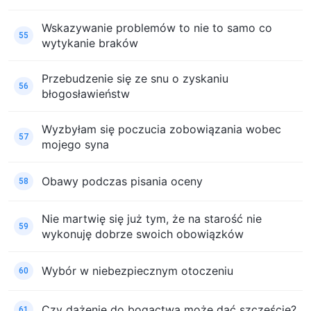
Wskazywanie problemów to nie to samo co
55
wytykanie braków
Przebudzenie się ze snu o zyskaniu
56
błogosławieństw
Wyzbyłam się poczucia zobowiązania wobec
57
mojego syna
Obawy podczas pisania oceny
58
Nie martwię się już tym, że na starość nie
59
wykonuję dobrze swoich obowiązków
Wybór w niebezpiecznym otoczeniu
60
Czy dążenie do bogactwa może dać szczęście?
61