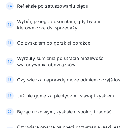
Refleksje po zatuszowaniu błędu
14
Wybór, jakiego dokonałam, gdy byłam
15
kierowniczką ds. sprzedaży
Co zyskałam po gorzkiej porażce
16
Wyrzuty sumienia po utracie możliwości
17
wykonywania obowiązków
Czy wiedza naprawdę może odmienić czyjś los
18
Już nie gonię za pieniędzmi, sławą i zyskiem
19
Będąc uczciwym, zyskałem spokój i radość
20
Czy wiara oparta na chęci otrzymania łaski jest