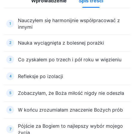
Wprowadzenie
Spis treści
Nauczyłem się harmonijnie współpracować z
1
innymi
Nauka wyciągnięta z bolesnej porażki
2
Co zyskałem po trzech i pół roku w więzieniu
3
Refleksje po izolacji
4
Zobaczyłam, że Boża miłość nigdy nie odeszła
5
W końcu zrozumiałam znaczenie Bożych prób
6
Pójście za Bogiem to najlepszy wybór mojego
7
życia