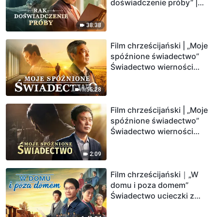
doświadczenie próby” |
Bezcenne korzyści
chrześcijanina gdy
38:38
zachorował na raka
Film chrześcijański | „Moje
spóźnione świadectwo”
Świadectwo wierności
Bogu
1:55:28
Film chrześcijański | „Moje
spóźnione świadectwo”
Świadectwo wierności
Bogu (Zwiastun)
2:09
Film chrześcijański｜„W
domu i poza domem”
Świadectwo ucieczki z
niewoli uczuć i
praktykowania prawdy