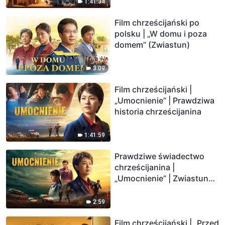
1:41:34
Film chrześcijański po
polsku | „W domu i poza
domem” (Zwiastun)
3:09
Film chrześcijański |
„Umocnienie” | Prawdziwa
historia chrześcijanina
1:41:59
Prawdziwe świadectwo
chrześcijanina |
„Umocnienie” | Zwiastun
filmu chrześcijańskiego
2:59
Film chrześcijański | „Przed