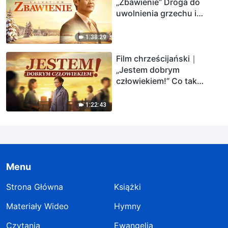
„Zbawienie” Droga do
uwolnienia grzechu i
wejścia do królestwa
niebieskiego
1:38:29
Film chrześcijański｜
„Jestem dobrym
człowiekiem!” Co tak
naprawdę oznacza
określenie dobry człowiek?
1:22:43
Menu
Strona Główna
Książki
Materiały Wideo
Hymny
Czytania
Ewangelia