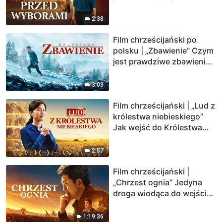
Bożego (Zwiastun)
2:38
Film chrześcijański po
polsku | „Zbawienie” Czym
jest prawdziwe zbawienie?
(Zwiastun)
3:03
Film chrześcijański | „Lud z
królestwa niebieskiego”
Jak wejść do Królestwa
Bożego? (Zwiastun)
2:57
Film chrześcijański |
„Chrzest ognia” Jedyna
droga wiodąca do wejścia
do królestwa niebieskiego
1:19:36