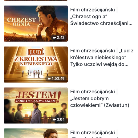
Film chrześcijański |
„Chrzest ognia”
Świadectwo chrześcijanina
(Zwiastun)
2:42
Film chrześcijański | „Lud z
królestwa niebieskiego”
Tylko uczciwi wejdą do
królestwa Bożego
1:53:49
Film chrześcijański |
„Jestem dobrym
człowiekiem!” (Zwiastun)
3:04
Film chrześcijański |