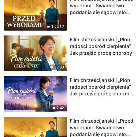
wyborami” Świadectwo
poddania się sądowi słowa
Bożego
1:02:17
Film chrześcijański | „Plon
radości pośród cierpienia”
Jak przejść próbę choroby
57:03
Film chrześcijański | „Plon
radości pośród cierpienia”
Jak przejść próbę choroby
Zwiastun
2:42
Film chrześcijański | „Przed
wyborami” Świadectwo
poddania się sądowi słowa