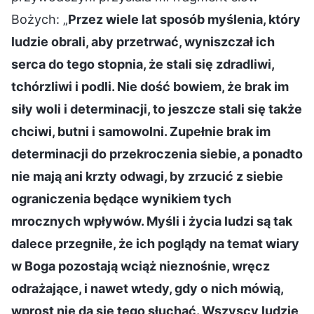
Bożych: „
Przez wiele lat sposób myślenia, który
ludzie obrali, aby przetrwać, wyniszczał ich
serca do tego stopnia, że stali się zdradliwi,
tchórzliwi i podli. Nie dość bowiem, że brak im
siły woli i determinacji, to jeszcze stali się także
chciwi, butni i samowolni. Zupełnie brak im
determinacji do przekroczenia siebie, a ponadto
nie mają ani krzty odwagi, by zrzucić z siebie
ograniczenia będące wynikiem tych
mrocznych wpływów. Myśli i życia ludzi są tak
dalece przegniłe, że ich poglądy na temat wiary
w Boga pozostają wciąż nieznośnie, wręcz
odrażające, i nawet wtedy, gdy o nich mówią,
wprost nie da się tego słuchać. Wszyscy ludzie