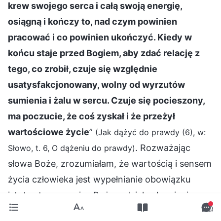
krew swojego serca i całą swoją energię,
osiągną i kończy to, nad czym powinien
pracować i co powinien ukończyć. Kiedy w
końcu staje przed Bogiem, aby zdać relację z
tego, co zrobił, czuje się względnie
usatysfakcjonowany, wolny od wyrzutów
sumienia i żalu w sercu. Czuje się pocieszony,
ma poczucie, że coś zyskał i że przeżył
wartościowe życie
”
(Jak dążyć do prawdy (6), w:
. Rozważając
Słowo, t. 6, O dążeniu do prawdy)
słowa Boże, zrozumiałam, że wartością i sensem
życia człowieka jest wypełnianie obowiązku
istoty stworzonej w Bożym dziele zbawienia
ludzkości, niesienie świadectwa o dziele i