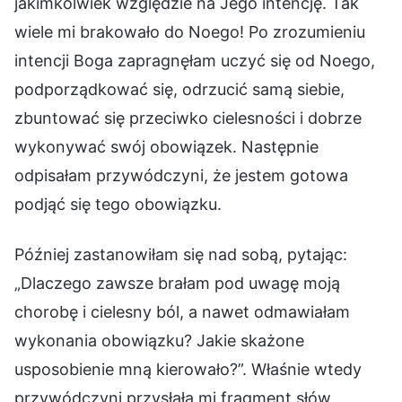
jakimkolwiek względzie na Jego intencję. Tak
wiele mi brakowało do Noego! Po zrozumieniu
intencji Boga zapragnęłam uczyć się od Noego,
podporządkować się, odrzucić samą siebie,
zbuntować się przeciwko cielesności i dobrze
wykonywać swój obowiązek. Następnie
odpisałam przywódczyni, że jestem gotowa
podjąć się tego obowiązku.
Później zastanowiłam się nad sobą, pytając:
„Dlaczego zawsze brałam pod uwagę moją
chorobę i cielesny ból, a nawet odmawiałam
wykonania obowiązku? Jakie skażone
usposobienie mną kierowało?”. Właśnie wtedy
przywódczyni przysłała mi fragment słów