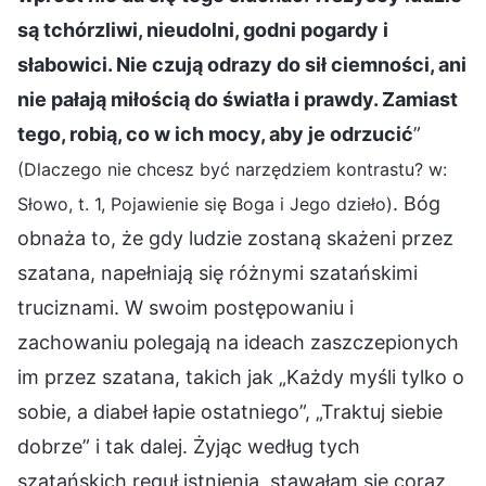
są tchórzliwi, nieudolni, godni pogardy i
słabowici. Nie czują odrazy do sił ciemności, ani
nie pałają miłością do światła i prawdy. Zamiast
tego, robią, co w ich mocy, aby je odrzucić
”
(Dlaczego nie chcesz być narzędziem kontrastu? w:
. Bóg
Słowo, t. 1, Pojawienie się Boga i Jego dzieło)
obnaża to, że gdy ludzie zostaną skażeni przez
szatana, napełniają się różnymi szatańskimi
truciznami. W swoim postępowaniu i
zachowaniu polegają na ideach zaszczepionych
im przez szatana, takich jak „Każdy myśli tylko o
sobie, a diabeł łapie ostatniego”, „Traktuj siebie
dobrze” i tak dalej. Żyjąc według tych
szatańskich reguł istnienia, stawałam się coraz