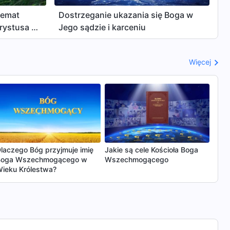
temat
Dostrzeganie ukazania się Boga w
rystusa i
Jego sądzie i karceniu
Więcej
laczego Bóg przyjmuje imię
Jakie są cele Kościoła Boga
Boga Wszechmogącego w
Wszechmogącego
ieku Królestwa?