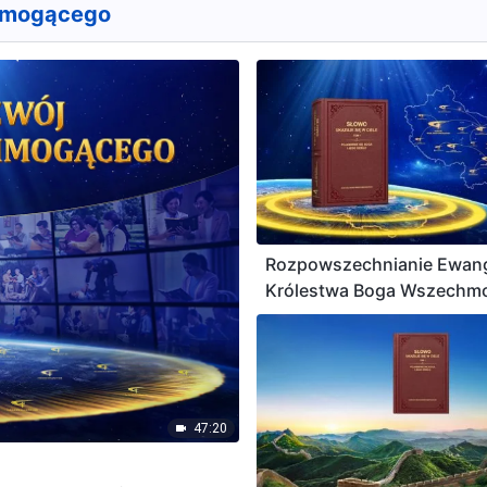
hmogącego
Rozpowszechnianie Ewang
Królestwa Boga Wszechm
w Chinach
47:20