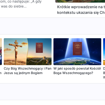
om, co następuje: „A gdy
 was do siebie…
Krótkie wprowadzenie na 
kontekstu ukazania się Ch
Jego dzieła podczas dni
ostatecznych w Chinach
Czy Bóg Wszechmogący i Pan
W jaki sposób powstał Kościół
D
m
Jezus są jednym Bogiem
Boga Wszechmogącego?
W