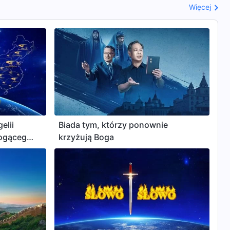
Więcej
elii
Biada tym, którzy ponownie
ogącego
krzyżują Boga