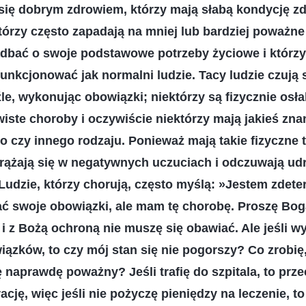
 się dobrym zdrowiem, którzy mają słabą kondycję z
którzy często zapadają na mniej lub bardziej poważne
zadbać o swoje podstawowe potrzeby życiowe i którz
funkcjonować jak normalni ludzie. Tacy ludzie czują 
le, wykonując obowiązki; niektórzy są fizycznie osła
wiste choroby i oczywiście niektórzy mają jakieś zna
o czy innego rodzaju. Ponieważ mają takie fizyczne 
rążają się w negatywnych uczuciach i odczuwają udr
Ludzie, którzy chorują, często myślą: »Jestem zdet
 swoje obowiązki, ale mam tę chorobę. Proszę Boga
i z Bożą ochroną nie muszę się obawiać. Ale jeśli w
ązków, to czy mój stan się nie pogorszy? Co zrobię, 
ę naprawdę poważny? Jeśli trafię do szpitala, to prz
ację, więc jeśli nie pożyczę pieniędzy na leczenie, t