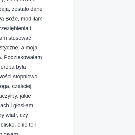
dają, zostało dane
owa Boże, modliłam
zeziębienia i
ałam stosować
astyczne, a moja
ba. Podziękowałam
horoba była
iwości stopniowo
oga, częściej
czyłby, jakie
ach i głosiłam
y wiatr, czy
lisko, o ile ten
 niosłam