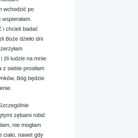
m wchodzić po
i wspierałam.
i chcieli badać
li Boże dzieło dni
szerzyłam
 źli ludzie na mnie
 z siebie prosiłam
zynków, Bóg będzie
enie.
 Szczególnie
iętymi zębami robić
tałam, nie mogłam
e ciało, nawet gdy