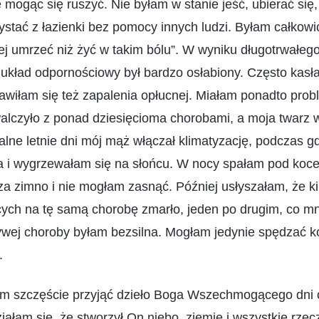
mogąc się ruszyć. Nie byłam w stanie jeść, ubierać się
zystać z łazienki bez pomocy innych ludzi. Byłam całkow
ej umrzeć niż żyć w takim bólu”. W wyniku długotrwałeg
układ odpornościowy był bardzo osłabiony. Często kasła
awiłam się też zapalenia opłucnej. Miałam ponadto pro
walczyło z ponad dziesięcioma chorobami, a moja twarz 
lne letnie dni mój mąż włączał klimatyzację, podczas g
a i wygrzewałam się na słońcu. W nocy spałam pod koc
za zimno i nie mogłam zasnąć. Później usłyszałam, że k
ych na tę samą chorobę zmarło, jeden po drugim, co mn
ywej choroby byłam bezsilna. Mogłam jedynie spędzać ko
.
m szczęście przyjąć dzieło Boga Wszechmogącego dni 
ałam się, że stworzył On niebo, ziemię i wszystkie rzec