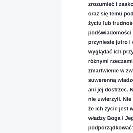
zrozumieć i zaakc
oraz się temu po
życiu lub trudnoś
podświadomości r
przyniesie jutro i
wyglądać ich przy
różnymi rzeczami.
zmartwienie w zwi
suwerenną władzę
ani jej dostrzec. 
nie uwierzyli. Ni
że ich życie jest
władzy Boga i Jeg
podporządkować