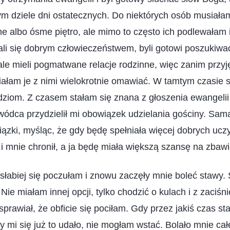
m dziele dni ostatecznych. Do niektórych osób musiała
 albo ósme piętro, ale mimo to często ich podlewałam 
li się dobrym człowieczeństwem, byli gotowi poszukiwać 
le mieli pogmatwane relacje rodzinne, więc zanim przyję
iałam je z nimi wielokrotnie omawiać. W tamtym czasie 
dziom. Z czasem stałam się znana z głoszenia ewangelii i
ywódca przydzielił mi obowiązek udzielania gościny. Sama
ązki, myśląc, że gdy będę spełniała więcej dobrych uc
i mnie chronił, a ja będę miała większą szansę na zbawi
łabiej się poczułam i znowu zaczęły mnie boleć stawy.
Nie miałam innej opcji, tylko chodzić o kulach i z zaciśn
 sprawiał, że obficie się pociłam. Gdy przez jakiś czas s
y mi się już to udało, nie mogłam wstać. Bolało mnie cał