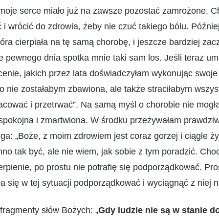
 moje serce miało już na zawsze pozostać zamrożone. C
i wrócić do zdrowia, żeby nie czuć takiego bólu. Późnie
tóra cierpiała na tę samą chorobę, i jeszcze bardziej zac
pewnego dnia spotka mnie taki sam los. Jeśli teraz umr
ęcenie, jakich przez lata doświadczyłam wykonując swoje
o nie zostałabym zbawiona, ale także straciłabym wszys
acować i przetrwać”. Na samą myśl o chorobie nie mogła
spokojna i zmartwiona. W środku przeżywałam prawdziw
ga: „Boże, z moim zdrowiem jest coraz gorzej i ciągle ży
no tak być, ale nie wiem, jak sobie z tym poradzić. Cho
erpienie, po prostu nie potrafię się podporządkować. P
ła się w tej sytuacji podporządkować i wyciągnąć z niej 
fragmenty słów Bożych: „
Gdy ludzie nie są w stanie d