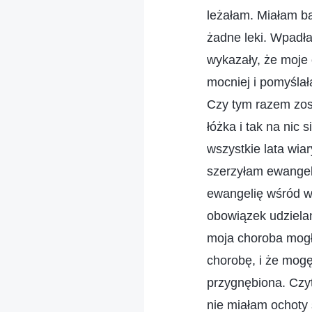
leżałam. Miałam ba
żadne leki. Wpadła
wykazały, że moje
mocniej i pomyślał
Czy tym razem zost
łóżka i tak na nic
wszystkie lata wia
szerzyłam ewangel
ewangelię wśród wie
obowiązek udziela
moja choroba mogł
chorobę, i że mogę
przygnębiona. Czy
nie miałam ochoty