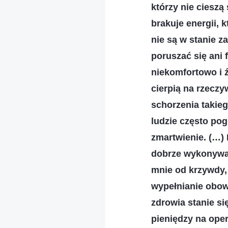
którzy nie cieszą
brakuje energii, 
nie są w stanie 
poruszać się ani 
niekomfortowo i ź
cierpią na rzeczy
schorzenia takieg
ludzie często pog
zmartwienie. (…) 
dobrze wykonywać
mnie od krzywdy, 
wypełnianie obowi
zdrowia stanie si
pieniędzy na oper