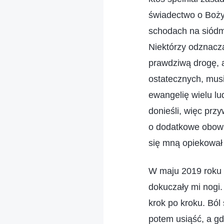
świadectwo o Boży
schodach na siódme
Niektórzy odznacza
prawdziwą drogę, a
ostatecznych, mus
ewangelię wielu lu
donieśli, więc prz
o dodatkowe obowi
się mną opiekował 
W maju 2019 roku s
dokuczały mi nogi. 
krok po kroku. Ból
potem usiąść, a gd