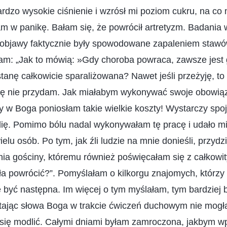
rdzo wysokie ciśnienie i wzrósł mi poziom cukru, na co
m w panikę. Bałam się, że powrócił artretyzm. Badania w
 objawy faktycznie były spowodowane zapaleniem stawów
am: „Jak to mówią: »Gdy choroba powraca, zawsze jest g
anę całkowicie sparaliżowana? Nawet jeśli przeżyję, to
 się nie przydam. Jak miałabym wykonywać swoje obowiąz
ry w Boga poniosłam takie wielkie koszty! Wystarczy spoj
ię. Pomimo bólu nadal wykonywałam tę pracę i udało mi
lu osób. Po tym, jak źli ludzie na mnie donieśli, przydz
nia gościny, któremu również poświęcałam się z całkow
a powrócić?”. Pomyślałam o kilkorgu znajomych, którzy 
 być następna. Im więcej o tym myślałam, tym bardziej 
tając słowa Boga w trakcie ćwiczeń duchowym nie mogła
 się modlić. Całymi dniami byłam zamroczona, jakbym wp