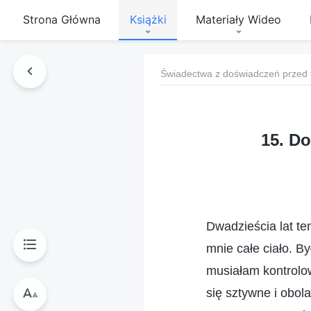
Strona Główna
Książki
Materiały Wideo
Świadectwa z doświadczeń przed 
15. D
Dwadzieścia lat te
mnie całe ciało. B
musiałam kontrolo
się sztywne i obol