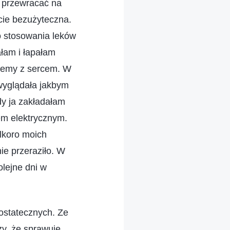
, przewracać na
icie bezużyteczna.
o stosowania leków
łam i łapałam
blemy z sercem. W
wyglądała jakbym
dy ja zakładałam
em elektrycznym.
ilkoro moich
ie przeraziło. W
lejne dni w
ostatecznych. Ze
zy, że sprawuje