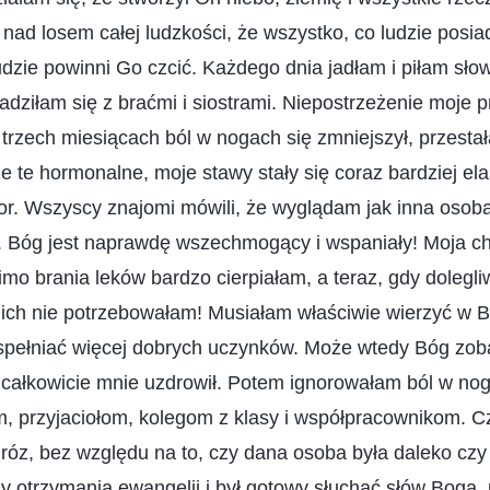
ad losem całej ludzkości, że wszystko, co ludzie posia
ludzie powinni Go czcić. Każdego dnia jadłam i piłam sł
adziłam się z braćmi i siostrami. Niepostrzeżenie moje pr
o trzech miesiącach ból w nogach się zmniejszył, przest
że te hormonalne, moje stawy stały się coraz bardziej el
lor. Wszyscy znajomi mówili, że wyglądam jak inna oso
a. Bóg jest naprawdę wszechmogący i wspaniały! Moja c
imo brania leków bardzo cierpiałam, a teraz, gdy dolegl
ich nie potrzebowałam! Musiałam właściwie wierzyć w B
 spełniać więcej dobrych uczynków. Może wtedy Bóg zoba
 całkowicie mnie uzdrowił. Potem ignorowałam ból w nog
 przyjaciołom, kolegom z klasy i współpracownikom. Cz
róz, bez względu na to, czy dana osoba była daleko czy b
dy otrzymania ewangelii i był gotowy słuchać słów Boga,