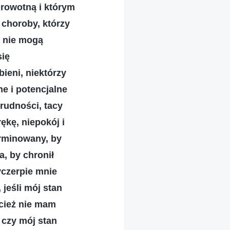
drowotną i którym
 choroby, którzy
y nie mogą
się
bieni, niektórzy
ne i potencjalne
trudności, tacy
ękę, niepokój i
erminowany, by
, by chronił
yczerpie mnie
jeśli mój stan
ecież nie mam
o czy mój stan