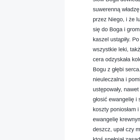
suwerenną władzę n
przez Niego, i że 
się do Boga i grom
kaszel ustąpiły. P
wszystkie leki, tak
cera odzyskała ko
Bogu z głębi serc
nieuleczalna i pom
ustępowały, nawet 
głosić ewangelię i
koszty poniosłam i
ewangelię krewnym,
deszcz, upał czy m
ktoś spełniał zasa