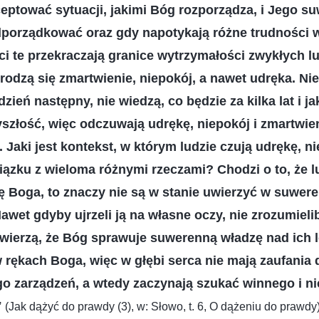
eptować sytuacji, jakimi Bóg rozporządza, i Jego s
dporządkować oraz gdy napotykają różne trudności
ci te przekraczają granice wytrzymałości zwykłych lu
odzą się zmartwienie, niepokój, a nawet udręka. Nie
 dzień następny, nie wiedzą, co będzie za kilka lat i j
szłość, więc odczuwają udrękę, niepokój i zmartwie
 Jaki jest kontekst, w którym ludzie czują udrękę, ni
ązku z wieloma różnymi rzeczami? Chodzi o to, że l
 Boga, to znaczy nie są w stanie uwierzyć w suwer
Nawet gdyby ujrzeli ją na własne oczy, nie zrozumielib
e wierzą, że Bóg sprawuje suwerenną władzę nad ich l
 w rękach Boga, więc w głębi serca nie mają zaufania
o zarządzeń, a wtedy zaczynają szukać winnego i nie
”
(Jak dążyć do prawdy (3), w: Słowo, t. 6, O dążeniu do prawdy