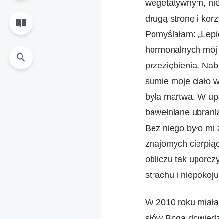
wegetatywnym, nie 
drugą stronę i kor
Pomyślałam: „Lepi
hormonalnych mój 
przeziębienia. Nab
sumie moje ciało 
była martwa. W upa
bawełniane ubrani
Bez niego było mi 
znajomych cierpiąc
obliczu tak uporcz
strachu i niepokoju
W 2010 roku miała
słów Boga dowiedzi