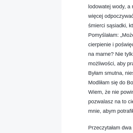
lodowatej wody, a
więcej odpoczywać 
śmierci sąsiadki, k
Pomyślałam: „Może 
cierpienie i poświ
na marne? Nie tylk
możliwości, aby pr
Byłam smutna, nie
Modliłam się do Bo
Wiem, że nie powin
pozwalasz na to ci
mnie, abym potrafi
Przeczytałam dwa 