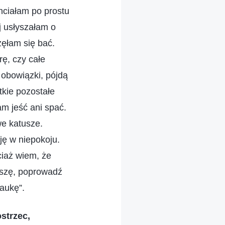
hciałam po prostu
j usłyszałam o
zęłam się bać.
ę, czy całe
 obowiązki, pójdą
tkie pozostałe
m jeść ani spać.
e katusze.
ję w niepokoju.
ciaż wiem, że
roszę, poprowadź
naukę”.
ostrzec,