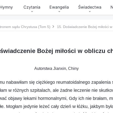
Hymny
Czytania
Ewangelia
Świadectwa
N
tronem sądu Chrystusa (Tom 5)
15. Doświadczenie Bożej miłości w
oświadczenie Bożej miłości w obliczu c
Autorstwa Jianxin, Chiny
mu nabawiłam się ciężkiego reumatoidalnego zapalenia 
yłam w różnych szpitalach, ale żadne leczenie nie skutk
wać objawy lekami hormonalnymi, Gdy ich nie brałam, m
ałe. Mogłam jedynie leżeć cały dzień w łóżku, jakbym był