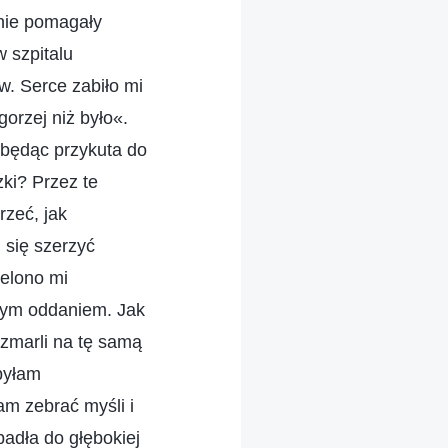
 nie pomagały
 szpitalu
. Serce zabiło mi
orzej niż było«.
 będąc przykuta do
ki? Przez te
rzeć, jak
 się szerzyć
ielono mi
itym oddaniem. Jak
zmarli na tę samą
byłam
m zebrać myśli i
adła do głębokiej