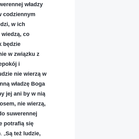
uwerennej władzy
 w codziennym
dzi, w ich
 wiedzą, co
ak będzie
nie w związku z
epokój i
udzie nie wierzą w
enną władzę Boga
y jej ani by w nią
osem, nie wierzą,
 do suwerennej
 potrafią się
. „
Są też ludzie,
)