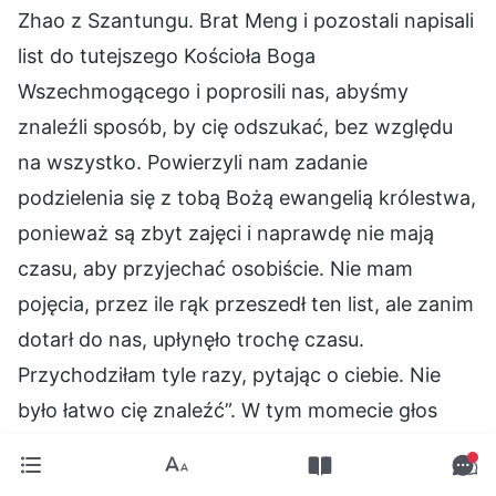
Zhao z Szantungu. Brat Meng i pozostali napisali
list do tutejszego Kościoła Boga
Wszechmogącego i poprosili nas, abyśmy
znaleźli sposób, by cię odszukać, bez względu
na wszystko. Powierzyli nam zadanie
podzielenia się z tobą Bożą ewangelią królestwa,
ponieważ są zbyt zajęci i naprawdę nie mają
czasu, aby przyjechać osobiście. Nie mam
pojęcia, przez ile rąk przeszedł ten list, ale zanim
dotarł do nas, upłynęło trochę czasu.
Przychodziłam tyle razy, pytając o ciebie. Nie
było łatwo cię znaleźć”. W tym momecie głos
uwiązł jej w gardle i włożyła mi list do ręki.
Wzięłam go i przeczytałam: „Siostra Su jest