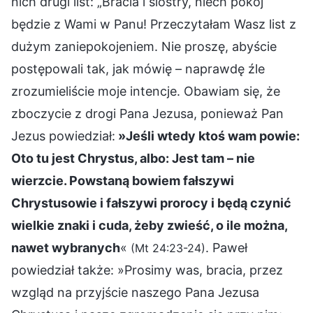
nich drugi list: „Bracia i siostry, niech pokój
będzie z Wami w Panu! Przeczytałam Wasz list z
dużym zaniepokojeniem. Nie proszę, abyście
postępowali tak, jak mówię – naprawdę źle
zrozumieliście moje intencje. Obawiam się, że
zboczycie z drogi Pana Jezusa, ponieważ Pan
Jezus powiedział:
»Jeśli wtedy ktoś wam powie:
Oto tu jest Chrystus, albo: Jest tam – nie
wierzcie. Powstaną bowiem fałszywi
Chrystusowie i fałszywi prorocy i będą czynić
wielkie znaki i cuda, żeby zwieść, o ile można,
nawet wybranych
«
. Paweł
(Mt 24:23-24)
powiedział także: »Prosimy was, bracia, przez
wzgląd na przyjście naszego Pana Jezusa