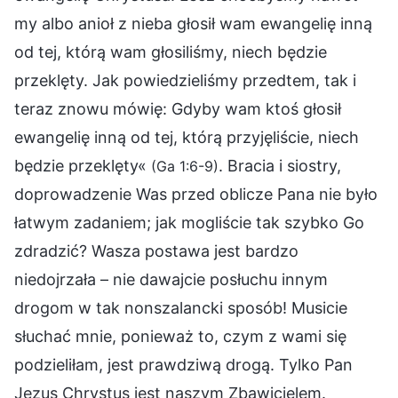
my albo anioł z nieba głosił wam ewangelię inną
od tej, którą wam głosiliśmy, niech będzie
przeklęty. Jak powiedzieliśmy przedtem, tak i
teraz znowu mówię: Gdyby wam ktoś głosił
ewangelię inną od tej, którą przyjęliście, niech
będzie przeklęty«
. Bracia i siostry,
(Ga 1:6-9)
doprowadzenie Was przed oblicze Pana nie było
łatwym zadaniem; jak mogliście tak szybko Go
zdradzić? Wasza postawa jest bardzo
niedojrzała – nie dawajcie posłuchu innym
drogom w tak nonszalancki sposób! Musicie
słuchać mnie, ponieważ to, czym z wami się
podzieliłam, jest prawdziwą drogą. Tylko Pan
Jezus Chrystus jest naszym Zbawicielem.