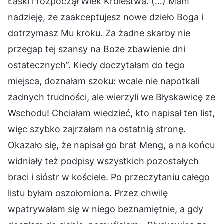
Łaski i rozpoczął Wiek Królestwa. (…) Mam
nadzieję, że zaakceptujesz nowe dzieło Boga i
dotrzymasz Mu kroku. Za żadne skarby nie
przegap tej szansy na Boże zbawienie dni
ostatecznych”. Kiedy doczytałam do tego
miejsca, doznałam szoku: wcale nie napotkali
żadnych trudności, ale wierzyli we Błyskawicę ze
Wschodu! Chciałam wiedzieć, kto napisał ten list,
więc szybko zajrzałam na ostatnią stronę.
Okazało się, że napisał go brat Meng, a na końcu
widniały też podpisy wszystkich pozostałych
braci i sióstr w kościele. Po przeczytaniu całego
listu byłam oszołomiona. Przez chwilę
wpatrywałam się w niego beznamiętnie, a gdy