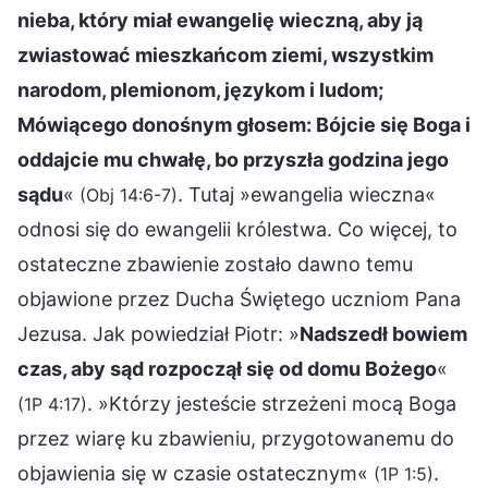
nieba, który miał ewangelię wieczną, aby ją
zwiastować mieszkańcom ziemi, wszystkim
narodom, plemionom, językom i ludom;
Mówiącego donośnym głosem: Bójcie się Boga i
oddajcie mu chwałę, bo przyszła godzina jego
sądu
«
. Tutaj »ewangelia wieczna«
(Obj 14:6-7)
odnosi się do ewangelii królestwa. Co więcej, to
ostateczne zbawienie zostało dawno temu
objawione przez Ducha Świętego uczniom Pana
Jezusa. Jak powiedział Piotr: »
Nadszedł bowiem
czas, aby sąd rozpoczął się od domu Bożego
«
. »Którzy jesteście strzeżeni mocą Boga
(1P 4:17)
przez wiarę ku zbawieniu, przygotowanemu do
objawienia się w czasie ostatecznym«
.
(1P 1:5)