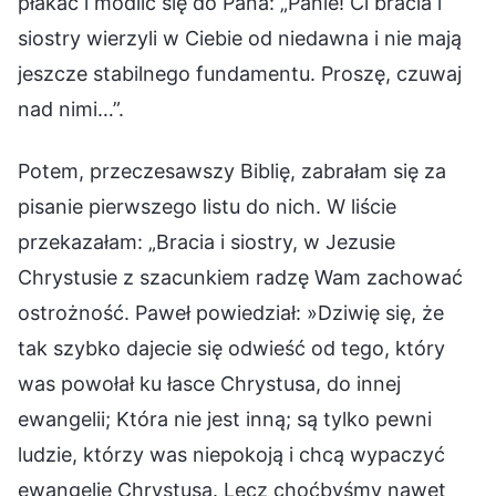
płakać i modlić się do Pana: „Panie! Ci bracia i
siostry wierzyli w Ciebie od niedawna i nie mają
jeszcze stabilnego fundamentu. Proszę, czuwaj
nad nimi…”.
Potem, przeczesawszy Biblię, zabrałam się za
pisanie pierwszego listu do nich. W liście
przekazałam: „Bracia i siostry, w Jezusie
Chrystusie z szacunkiem radzę Wam zachować
ostrożność. Paweł powiedział: »Dziwię się, że
tak szybko dajecie się odwieść od tego, który
was powołał ku łasce Chrystusa, do innej
ewangelii; Która nie jest inną; są tylko pewni
ludzie, którzy was niepokoją i chcą wypaczyć
ewangelię Chrystusa. Lecz choćbyśmy nawet