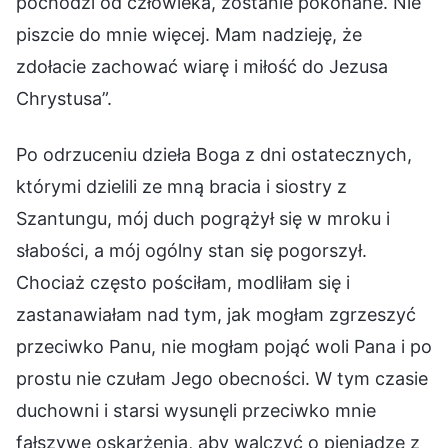
pochodzi od człowieka, zostanie pokonane. Nie
piszcie do mnie więcej. Mam nadzieję, że
zdołacie zachować wiarę i miłość do Jezusa
Chrystusa”.
Po odrzuceniu dzieła Boga z dni ostatecznych,
którymi dzielili ze mną bracia i siostry z
Szantungu, mój duch pogrążył się w mroku i
słabości, a mój ogólny stan się pogorszył.
Chociaż często pościłam, modliłam się i
zastanawiałam nad tym, jak mogłam zgrzeszyć
przeciwko Panu, nie mogłam pojąć woli Pana i po
prostu nie czułam Jego obecności. W tym czasie
duchowni i starsi wysunęli przeciwko mnie
fałszywe oskarżenia, aby walczyć o pieniądze z