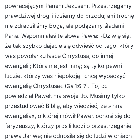
powracającym Panem Jezusem. Przestrzegamy
prawdziwej drogi i idziemy do przodu; ani trochę
nie zdradziliśmy Boga, ale podążamy śladami
Pana. Wspomniałaś te słowa Pawła: »Dziwię się,
że tak szybko dajecie się odwieść od tego, który
was powołał ku łasce Chrystusa, do innej
ewangelii; Która nie jest inną; są tylko pewni
ludzie, którzy was niepokoją i chcą wypaczyć
ewangelię Chrystusa«
. To, co
(Ga 1:6-7)
powiedział Paweł, ma swoje tło. Musimy tylko
przestudiować Biblię, aby wiedzieć, że »inna
ewangelia«, o której mówił Paweł, odnosi się do
faryzeuszy, którzy prosili ludzi o przestrzeganie
prawa Jahwe; nie odnosiła się do ludzi w dniach