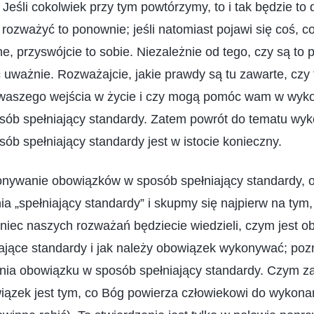
Jeśli cokolwiek przy tym powtórzymy, to i tak będzie to 
 rozważyć to ponownie; jeśli natomiast pojawi się coś, co
, przyswójcie to sobie. Niezależnie od tego, czy są to 
ć uważnie. Rozważajcie, jakie prawdy są tu zawarte, cz
o waszego wejścia w życie i czy mogą pomóc wam w wyk
ób spełniający standardy. Zatem powrót do tematu wy
b spełniający standardy jest w istocie konieczny.
konywanie obowiązków w sposób spełniający standardy, 
a „spełniający standardy” i skupmy się najpierw na tym,
iec naszych rozważań będziecie wiedzieli, czym jest ob
ające standardy i jak należy obowiązek wykonywać; poz
nia obowiązku w sposób spełniający standardy. Czym za
zek jest tym, co Bóg powierza człowiekowi do wykonani