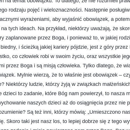
 na temat obowiązku. To dlatego, że nie rozumieli praw
go rodzaju pojęć i wieloznaczności. Następnie posługiwa
nacznymi wyrażeniami, aby wyjaśnić obowiązek, a potem
 na tych ideach. Na przykład, niektórzy uważają, że skor
ry zaplanowane przez Boga, i ponieważ to, w jakiej rodzi
biedny, i ścieżką jakiej kariery pójdzie, jest z góry przez
stko, co człowiek robi w swoim życiu, oraz wszystkie jeg
i przez Boga i są misją człowieka. Tylko dlatego, że wią
iązek. Mylnie wierzą, że to właśnie jest obowiązek – czyż
? Niektórzy ludzie, którzy żyją w związkach małżeńskich 
 dzieci to zadanie, które Bóg nam powierzył, to nasza 
ychowanie naszych dzieci aż do osiągnięcia przez nie p
 rozumienie? Są też inni, którzy mówią: „Umieszczono nas 
ę. Skoro taki jest nasz los, to lepiej dobrze się z tego w