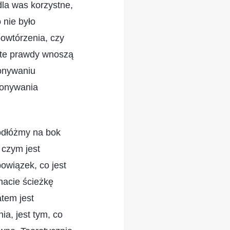
dla was korzystne,
 nie było
powtórzenia, czy
y te prawdy wnoszą
onywaniu
konywania
odłóżmy na bok
 czym jest
owiązek, co jest
nacie ścieżkę
tem jest
a, jest tym, co