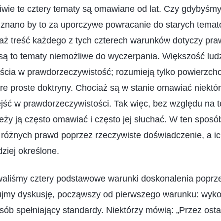
iwie te cztery tematy są omawiane od lat. Czy gdybyśmy 
uznano by to za uporczywe powracanie do starych temat
ż treść każdego z tych czterech warunków dotyczy praw
 są to tematy niemożliwe do wyczerpania. Większość ludz
jścia w prawdorzeczywistość; rozumieją tylko powierzc
re proste doktryny. Chociaż są w stanie omawiać niektór
ejść w prawdorzeczywistości. Tak więc, bez względu na to
eży ją często omawiać i często jej słuchać. W ten sposób
 różnych prawd poprzez rzeczywiste doświadczenie, a i
dziej określone.
liśmy cztery podstawowe warunki doskonalenia poprzez
ujmy dyskusję, począwszy od pierwszego warunku: wyk
b spełniający standardy. Niektórzy mówią: „Przez osta