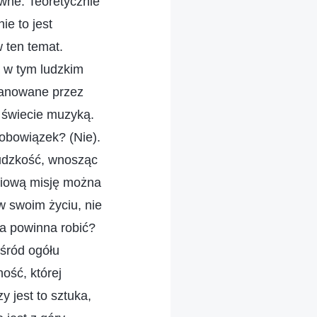
awne. Teoretycznie
ie to jest
 ten temat.
ą w tym ludzkim
planowane przez
m świecie muzyką.
 obowiązek? (Nie).
ludzkość, wnosząc
yciową misję można
 w swoim życiu, nie
na powinna robić?
ośród ogółu
ość, której
y jest to sztuka,