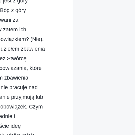
 jest z góry
 Bóg z góry
awani za
y zatem ich
bowiązkiem? (Nie).
 dziełem zbawienia
zez Stwórcę
obowiązania, które
m zbawienia
 nie pracuje nad
danie przyjmują lub
j obowiązek. Czym
adnie i
ście ideę