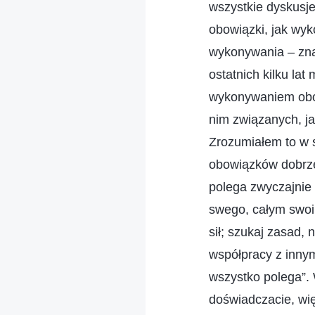
wszystkie dyskusj
obowiązki, jak wyk
wykonywania – znam
ostatnich kilku la
wykonywaniem obo
nim związanych, ja
Zrozumiałem to w 
obowiązków dobrze
polega zwyczajnie
swego, całym swoi
sił; szukaj zasad, 
współpracy z inny
wszystko polega”. 
doświadczacie, wię