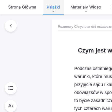
Strona Główna
Książki
Materiały Wideo
Rozmowy Chrystusa dni ostatecz
Czym jest 
Podczas ostatnie
warunki, które mu
przyjęcie sądu i k
obowiązków w spos
to bycie zasadnic
tych czterech waru