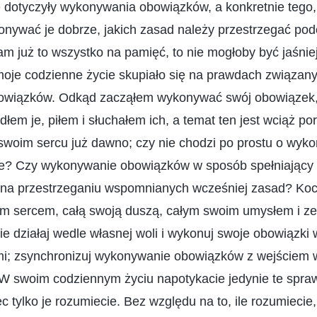
e dotyczyły wykonywania obowiązków, a konkretnie tego
onywać je dobrze, jakich zasad należy przestrzegać pod
 już to wszystko na pamięć, to nie mogłoby być jaśnie
t moje codzienne życie skupiało się na prawdach związan
wiązków. Odkąd zacząłem wykonywać swój obowiązek,
dłem je, piłem i słuchałem ich, a temat ten jest wciąż po
swoim sercu już dawno; czy nie chodzi po prostu o wyk
? Czy wykonywanie obowiązków w sposób spełniający 
 na przestrzeganiu wspomnianych wcześniej zasad? Ko
m sercem, całą swoją duszą, całym swoim umysłem i ze
nie działaj wedle własnej woli i wykonuj swoje obowiązki
mi; zsynchronizuj wykonywanie obowiązków z wejściem w
W swoim codziennym życiu napotykacie jedynie te sprawy
c tylko je rozumiecie. Bez względu na to, ile rozumiecie,