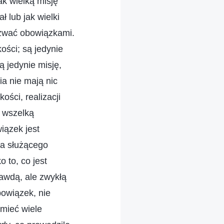
k wielką misję
ł lub jak wielki
nazwać obowiązkami.
ości; są jedynie
ą jedynie misję,
ia nie mają nic
ści, realizacji
 wszelką
iązek jest
ia służącego
o to, co jest
prawdą, ale zwykłą
bowiązek, nie
 mieć wiele