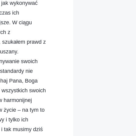
, jak wykonywać
czas ich
jsze. W ciągu
ych z
 szukałem prawd z
ruszany.
onywanie swoich
standardy nie
chaj Pana, Boga
 wszystkich swoich
 w harmonijnej
 życie – na tym to
 i tylko ich
 i tak musimy dziś