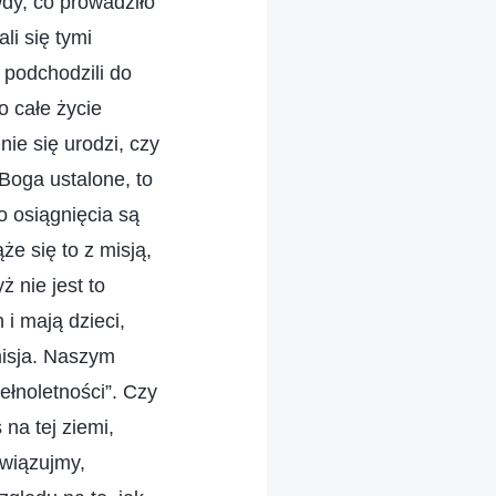
dy, co prowadziło
li się tymi
 podchodzili do
o całe życie
nie się urodzi, czy
 Boga ustalone, to
o osiągnięcia są
że się to z misją,
 nie jest to
i mają dzieci,
misja. Naszym
ełnoletności”. Czy
na tej ziemi,
ywiązujmy,