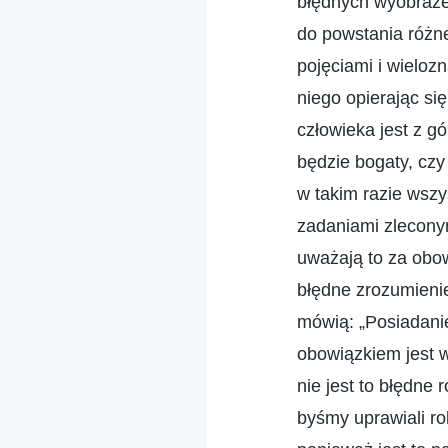
błędnych wyobrażeń
do powstania różne
pojęciami i wieloz
niego opierając się
człowieka jest z gó
będzie bogaty, czy 
w takim razie wszy
zadaniami zleconym
uważają to za obow
błędne zrozumienie
mówią: „Posiadanie
obowiązkiem jest w
nie jest to błędne
byśmy uprawiali rol