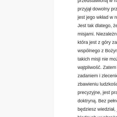
przedstawioną w n
przyjął dowolny prz
jest jego wkład w 
Jest tak dlatego, 
misjami. Niezależni
która jest z góry 
wspólnego z Bożym 
takich misji nie 
wątpliwość. Zatem 
zadaniem i zlecen
zbawieniu ludzkości
precyzyjne, jest pr
doktryną. Bez pełn
będziesz wiedział,