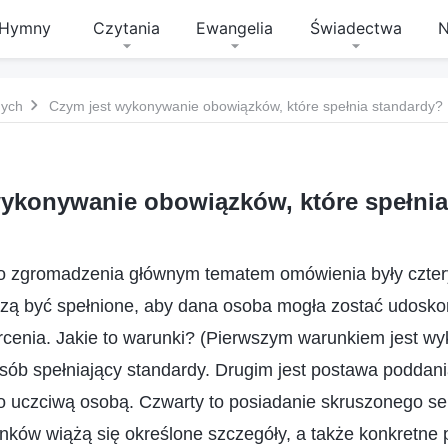
Hymny
Czytania
Ewangelia
Świadectwa
N
nych
Czym jest wykonywanie obowiązków, które spełnia standardy?
wykonywanie obowiązków, które spełnia
go zgromadzenia głównym tematem omówienia były czte
szą być spełnione, aby dana osoba mogła zostać udosk
arcenia. Jakie to warunki? (Pierwszym warunkiem jest 
ób spełniający standardy. Drugim jest postawa poddania
zo uczciwą osobą. Czwarty to posiadanie skruszonego se
nków wiążą się określone szczegóły, a także konkretne p