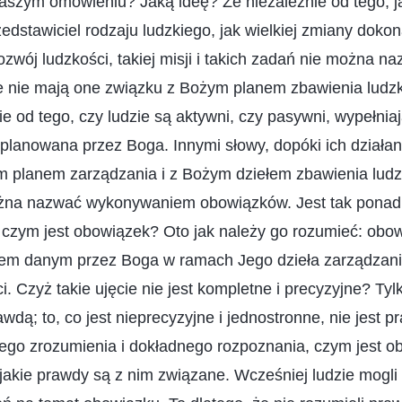
aszym omówieniu? Jaką ideę? Że niezależnie od tego, ja
edstawiciel rodzaju ludzkiego, jak wielkiej zmiany dokona
rozwój ludzkości, takiej misji i takich zadań nie można 
że nie mają one związku z Bożym planem zbawienia ludzk
e od tego, czy ludzie są aktywni, czy pasywni, wypełniaj
zaplanowana przez Boga. Innymi słowy, dopóki ich działan
planem zarządzania i z Bożym dziełem zbawienia ludzko
można nazwać wykonywaniem obowiązków. Jest tak ponad
czym jest obowiązek? Oto jak należy go rozumieć: obow
iem danym przez Boga w ramach Jego dzieła zarządzan
. Czyż takie ujęcie nie jest kompletne i precyzyjne? Tylk
awdą; to, co jest nieprecyzyjne i jednostronne, nie jest 
ego zrozumienia i dokładnego rozpoznania, czym jest o
 jakie prawdy są z nim związane. Wcześniej ludzie mogli