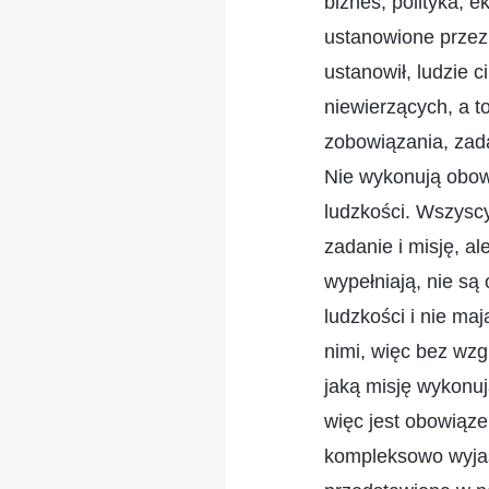
biznes, polityka, 
ustanowione przez 
ustanowił, ludzie 
niewierzących, a t
zobowiązania, zada
Nie wykonują obow
ludzkości. Wszyscy
zadanie i misję, al
wypełniają, nie s
ludzkości i nie ma
nimi, więc bez wzgl
jaką misję wykonu
więc jest obowiąze
kompleksowo wyjaśn