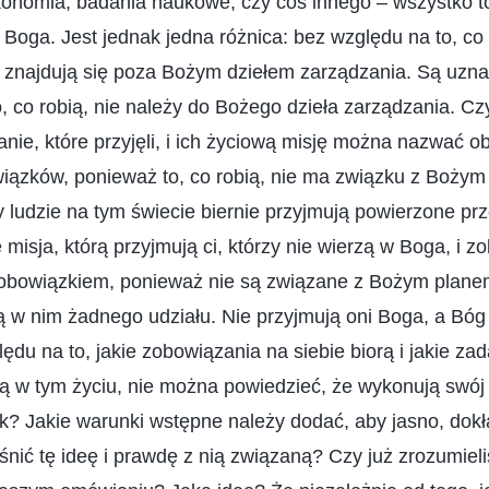
ekonomia, badania naukowe, czy coś innego – wszystko to
Boga. Jest jednak jedna różnica: bez względu na to, co
ci znajdują się poza Bożym dziełem zarządzania. Są uzn
o, co robią, nie należy do Bożego dzieła zarządzania. Cz
nie, które przyjęli, i ich życiową misję można nazwać o
iązków, ponieważ to, co robią, nie ma związku z Bożym
 ludzie na tym świecie biernie przyjmują powierzone pr
e misja, którą przyjmują ci, którzy nie wierzą w Boga, i z
ą obowiązkiem, ponieważ nie są związane z Bożym plane
ją w nim żadnego udziału. Nie przyjmują oni Boga, a Bóg
ędu na to, jakie zobowiązania na siebie biorą i jakie za
ją w tym życiu, nie można powiedzieć, że wykonują swó
k? Jakie warunki wstępne należy dodać, aby jasno, dokł
ić tę ideę i prawdę z nią związaną? Czy już zrozumieli