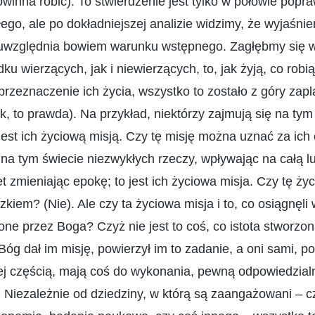
owinna robić). To stwierdzenie jest tylko w połowie popr
ego, ale po dokładniejszej analizie widzimy, że wyjaśnien
 uwzględnia bowiem warunku wstępnego. Zagłębmy się w
u wierzących, jak i niewierzących, to, jak żyją, co robi
st przeznaczenie ich życia, wszystko to zostało z góry za
, to prawda). Na przykład, niektórzy zajmują się na ty
est ich życiową misją. Czy tę misję można uznać za ich
 na tym świecie niezwykłych rzeczy, wpływając na całą 
t zmieniając epokę; to jest ich życiowa misja. Czy tę ż
kiem? (Nie). Ale czy ta życiowa misja i to, co osiągnęli
one przez Boga? Czyż nie jest to coś, co istota stworzo
Bóg dał im misję, powierzył im to zadanie, a oni sami, p
jej częścią, mają coś do wykonania, pewną odpowiedzialn
. Niezależnie od dziedziny, w którą są zaangażowani – cz