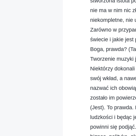
stworzona istota p
nie ma w nim nic zł
niekompletne, nie
Zarówno w przypadk
świecie i jakie je
Boga, prawda? (Tak
Tworzenie muzyki j
Niektórzy dokonali
swój wkład, a nawe
nazwać ich obowiąz
zostało im powierz
(Jest). To prawda. 
ludzkości i będąc 
powinni się podjąć