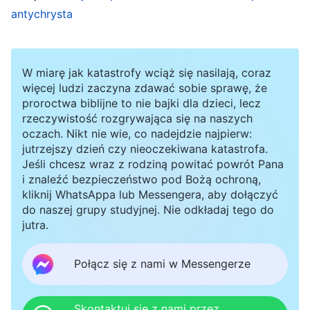
woli Bożej. Gdy napotykają trudności przy
antychrysta
wykonywaniu obowiązku, modlą się do Boga i
starają się zgłębić Jego wolę, potrafią być
W miarę jak katastrofy wciąż się nasilają, coraz
posłuszni pochodzącym od Boga zarządzeniom
więcej ludzi zaczyna zdawać sobie sprawę, że
i ustaleniom, a we wszystkim, co robią, szukają
proroctwa biblijne to nie bajki dla dzieci, lecz
rzeczywistość rozgrywająca się na naszych
prawdy i praktykują ją. Nie powtarzają
oczach. Nikt nie wie, co nadejdzie najpierw:
bezmyślnie sloganów ani nie wypowiadają się
jutrzejszy dzień czy nieoczekiwana katastrofa.
Jeśli chcesz wraz z rodziną powitać powrót Pana
górnolotnie, lecz skupiają się jedynie na tym, by
i znaleźć bezpieczeństwo pod Bożą ochroną,
robić różne rzeczy, twardo stąpając po ziemi i
kliknij WhatsAppa lub Messengera, aby dołączyć
skrupulatnie przestrzegając zasad. Bardzo
do naszej grupy studyjnej. Nie odkładaj tego do
jutra.
przykładają się do wszystkiego, co robią,
bardzo starają się wszystko pojąć, i w wielu
Połącz się z nami w Messengerze
sprawach są w stanie praktykować prawdę, w
wyniku czego zdobywają wiedzę i zrozumienie,
Skontaktuj się z nami przez