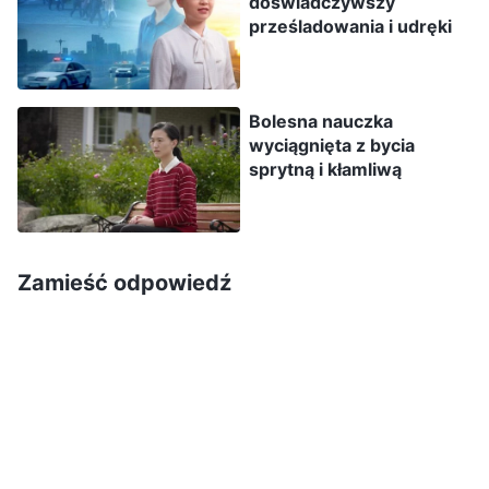
doświadczywszy
jest w nich nauka, którą powinienem wynieść.
prześladowania i udręki
Ale w przeszłości, podczas omówień
zachowania osób zwolnionych lub odsuniętych,
słuchałem jednym uchem, a drugim
Bolesna nauczka
wyciągnięta z bycia
wypuszczałem. Nic na tym nie zyskiwałem. Jeśli
sprytną i kłamliwą
teraz uznam, że to nie ma ze mną nic
wspólnego, i nie zyskam rozeznania, to co mi da
to doświadczenie? Przemyślawszy to, poczułem,
Zamieść odpowiedź
że tym razem muszę szukać prawdy i zapytać.
Nawet jeśli słusznie ją zwolniono, to poznam
zasady, na których się to opierało. Jeśli
zrozumiem prawdę i zyskam rozeznanie, nie
będzie to na próżno.