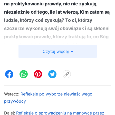
na praktykowaniu prawdy, nic nie zyskują,
niezależnie od tego, ile lat wierzą. Kim zatem są
ludzie, którzy coś zyskują? To ci, którzy
szczerze wykonują swój obowiązek i są skłonni
praktykować prawdę, którzy traktują to, co Bóg
im powierzył, jako swoją misję, którzy z
Czytaj więcej
radością przez całe swe życie ponoszą koszty
dla Boga, a nie kombinują dla własnej korzyści,
którzy stoją twardo na ziemi i są posłuszni
Bożym ustaleniom. Tacy ludzie w czasie
wykonywania swego obowiązku potrafią pojąć
zasady prawdy i bardzo starają się wszystko
Wstecz:
Refleksje po wyborze niewłaściwego
przywódcy
robić właściwie, co pozwala im osiągnąć efekt
w postaci świadectwa o Bogu i zadośćuczynić
Dalej:
Refleksje o sprowadzeniu na manowce przez