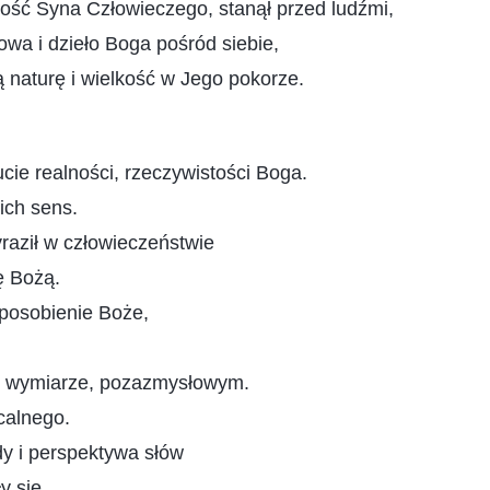
ość Syna Człowieczego, stanął przed ludźmi,
owa i dzieło Boga pośród siebie,
 naturę i wielkość w Jego pokorze.
ie realności, rzeczywistości Boga.
ich sens.
raził w człowieczeństwie
ę Bożą.
sposobienie Boże,
 wymiarze, pozazmysłowym.
calnego.
dy i perspektywa słów
y się