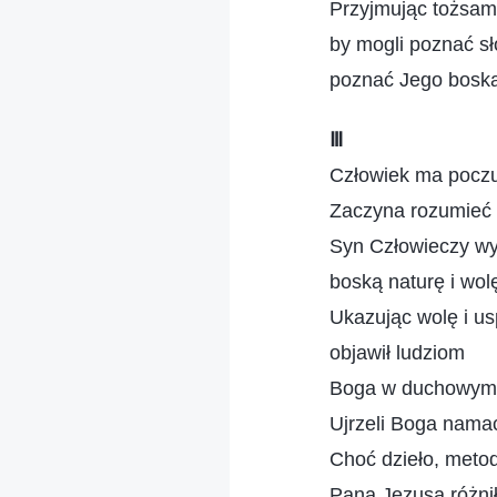
Przyjmując tożsam
by mogli poznać sł
poznać Jego boską
Ⅲ
Człowiek ma poczuc
Zaczyna rozumieć 
Syn Człowieczy wy
boską naturę i wol
Ukazując wolę i u
objawił ludziom
Boga w duchowym
Ujrzeli Boga nama
Choć dzieło, meto
Pana Jezusa różnił