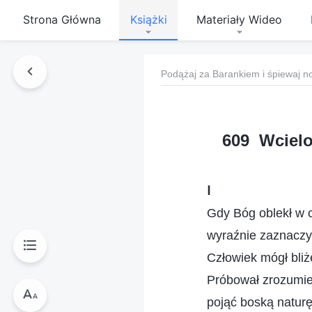
Strona Główna
Książki
Materiały Wideo
Podążaj za Barankiem i śpiewaj n
609 Wcielo
Ⅰ
Gdy Bóg oblekł w c
wyraźnie zaznaczy
Człowiek mógł bliż
Próbował zrozumie
pojąć boską natur