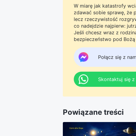
W miarę jak katastrofy wcią
zdawać sobie sprawę, że pro
lecz rzeczywistość rozgryw
co nadejdzie najpierw: jut
Jeśli chcesz wraz z rodzi
bezpieczeństwo pod Bożą o
Messengera, aby dołączyć 
tego do jutra.
Połącz się z na
Skontaktuj się 
Powiązane treści