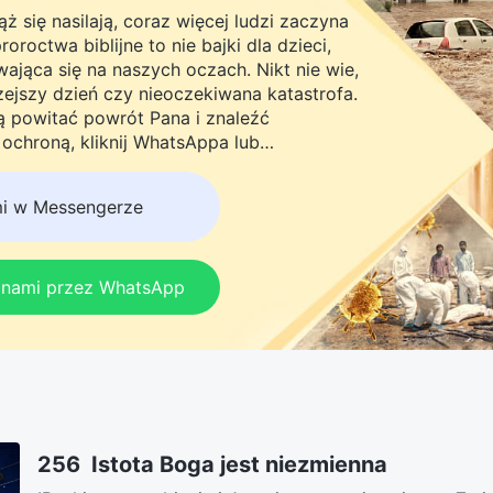
ż się nasilają, coraz więcej ludzi zaczyna
roctwa biblijne to nie bajki dla dzieci,
ająca się na naszych oczach. Nikt nie wie,
rzejszy dzień czy nieoczekiwana katastrofa.
ną powitać powrót Pana i znaleźć
chroną, kliknij WhatsAppa lub
do naszej grupy studyjnej. Nie odkładaj
mi w Messengerze
z nami przez WhatsApp
256 Istota Boga jest niezmienna