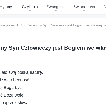
Hymny
Czytania
Ewangelia
Świadectwa
N
owe pieśni
609 Wcielony Syn Człowieczy jest Bogiem we własnej o
ny Syn Człowieczy jest Bogiem we wła
iało swą boską naturę,
ł swą obecność.
ej Boga być.
ć Bożą wolę,
ę poprzez słowa