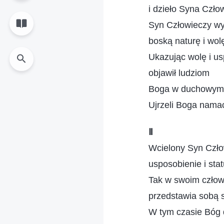
i dzieło Syna Czło
Syn Człowieczy wy
boską naturę i wol
Ukazując wolę i u
objawił ludziom
Boga w duchowym
Ujrzeli Boga nama
Ⅱ
Wcielony Syn Czło
usposobienie i sta
Tak w swoim człowi
przedstawia sobą 
W tym czasie Bóg d