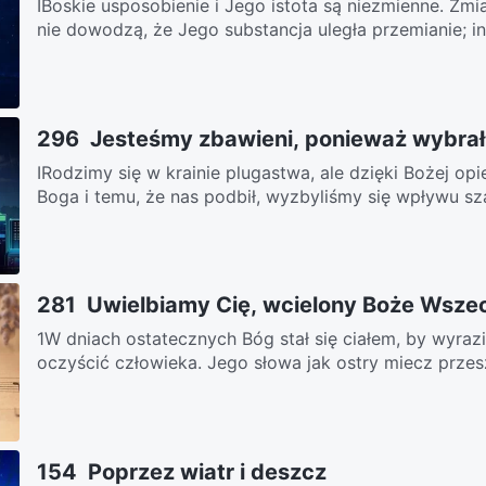
ⅠBoskie usposobienie i Jego istota są niezmienne. Zmia
nie dowodzą, że Jego substancja uległa przemianie; in
296 Jesteśmy zbawieni, ponieważ wybrał
ⅠRodzimy się w krainie plugastwa, ale dzięki Bożej op
Boga i temu, że nas podbił, wyzbyliśmy się wpływu sza
281 Uwielbiamy Cię, wcielony Boże Wsz
1W dniach ostatecznych Bóg stał się ciałem, by wyraz
oczyścić człowieka. Jego słowa jak ostry miecz przes
154 Poprzez wiatr i deszcz