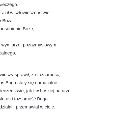
wieczego.
raził w człowieczeństwie
ę Bożą.
sposobienie Boże,
 wymiarze, pozazmysłowym.
calnego.
wieczy sprawił, że tożsamość,
tus Boga stały się namacalne.
eczeństwie, jak i w boskiej naturze
status i tożsamość Boga.
ziałał i przemawiał w ciele.