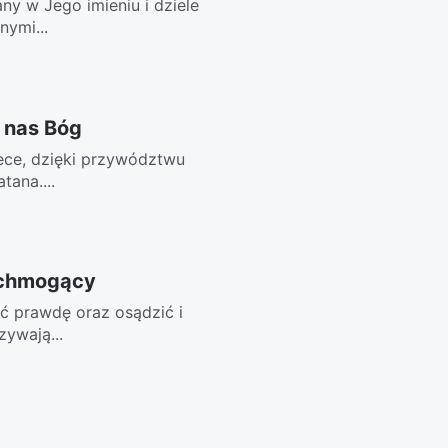
ny w Jego imieniu i dziele
nymi...
 nas Bóg
iece, dzięki przywództwu
tana....
echmogący
ić prawdę oraz osądzić i
zywają...