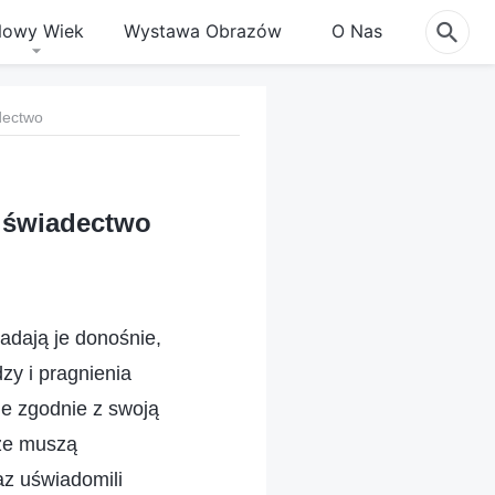
owy Wiek
Wystawa Obrazów
O Nas
dectwo
m świadectwo
ładają je donośnie,
zy i pragnienia
e zgodnie z swoją
 że muszą
az uświadomili