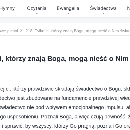
Hymny
Czytania
Ewangelia
Świadectwa
N
owe pieśni
218 Tylko ci, którzy znają Boga, mogą nieść o Nim świa
i, którzy znają Boga, mogą nieść o Ni
rej ci, którzy prawdziwie składają świadectwo o Bogu, sk
iadectwo jest zbudowane na fundamencie prawdziwej wied
 świadectwo nie pod wpływem emocjonalnego impulsu, al
ego usposobieniu. Poznali Boga, a więc czują pewność,
i sprawić, by wszyscy, którzy Go pragną, poznali Go or