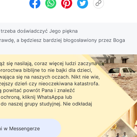
 trzeba doświadczyć Jego piękna
rawdę, a będziesz bardziej błogosławiony przez Boga
ż się nasilają, coraz więcej ludzi zaczyna
roctwa biblijne to nie bajki dla dzieci,
ająca się na naszych oczach. Nikt nie wie,
rzejszy dzień czy nieoczekiwana katastrofa.
ną powitać powrót Pana i znaleźć
chroną, kliknij WhatsAppa lub
do naszej grupy studyjnej. Nie odkładaj
mi w Messengerze