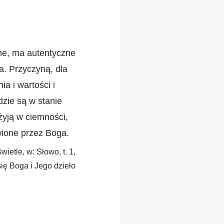
lne, ma autentyczne
a. Przyczyną, dla
a i wartości i
dzie są w stanie
 żyją w ciemności,
awione przez Boga.
etle, w: Słowo, t. 1,
ię Boga i Jego dzieło