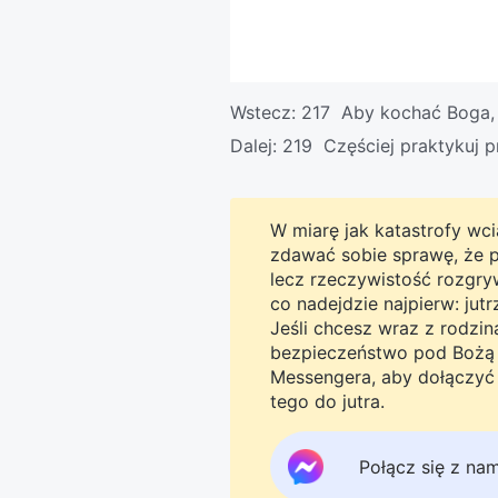
Wstecz:
217 Aby kochać Boga,
Dalej:
219 Częściej praktykuj p
W miarę jak katastrofy wcią
zdawać sobie sprawę, że pro
lecz rzeczywistość rozgryw
co nadejdzie najpierw: jut
Jeśli chcesz wraz z rodzi
bezpieczeństwo pod Bożą o
Messengera, aby dołączyć 
tego do jutra.
Połącz się z na