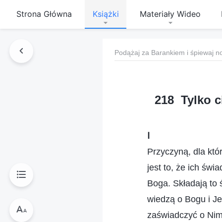
Strona Główna
Książki
Materiały Wideo
Podążaj za Barankiem i śpiewaj n
218 Tylko c
Ⅰ
Przyczyną, dla któ
jest to, że ich św
Boga. Składają to
wiedzą o Bogu i J
zaświadczyć o Nim 