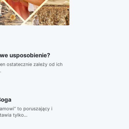
we usposobienie?
en ostatecznie zależy od ich
.
Boga
amowi” to poruszający i
wia tylko...