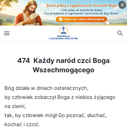
474 Każdy naród czci Boga Wszechmogącego
474 Każdy naród czci Boga
Wszechmogącego
Bóg działa w dniach ostatecznych,
by człowiek zobaczył Boga z niebios żyjącego
na ziemi,
tak, by człowiek mógł Go poznać, słuchać,
kochać i czcić.