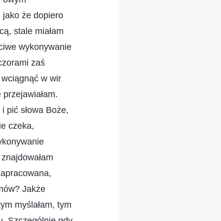
 jako że dopiero
cą, stale miałam
aściwe wykonywanie
czorami zaś
 wciągnąć w wir
e przejawiałam.
 i pić słowa Boże,
ie czeka,
wykonywanie
e znajdowałam
 zapracowana,
emów? Jakże
tym myślałam, tym
u. Szczególnie gdy