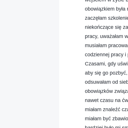
obowiązkiem była n
zaczęłam szkolenie
niekończące się z
pracy, uważałam w
musiałam pracować
codziennej pracy i
Czasami, gdy uświa
aby się go pozbyć,
odsuwałam od sieb
obowiązków związa
nawet czasu na ćw
miałam znaleźć cz
miałam być zbawio
bardziej było mi s