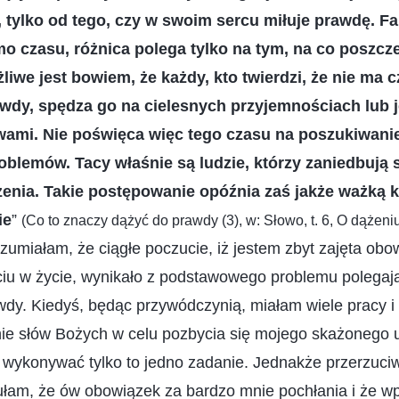
, tylko od tego, czy w swoim sercu miłuje prawdę. Fak
o czasu, różnica polega tylko na tym, na co poszcze
liwe jest bowiem, że każdy, kto twierdzi, że nie ma 
dy, spędza go na cielesnych przyjemnościach lub je
ami. Nie poświęca więc tego czasu na poszukiwani
oblemów. Tacy właśnie są ludzie, którzy zaniedbują 
żenia. Takie postępowanie opóźnia zaś jakże ważką k
ie
”
(Co to znaczy dążyć do prawdy (3), w: Słowo, t. 6, O dążeni
umiałam, że ciągłe poczucie, iż jestem zbyt zajęta obo
ściu w życie, wynikało z podstawowego problemu polegaj
wdy. Kiedyś, będąc przywódczynią, miałam wiele pracy i
nie słów Bożych w celu pozbycia się mojego skażonego 
 wykonywać tylko to jedno zadanie. Jednakże przerzuciw
ułam, że ów obowiązek za bardzo mnie pochłania i że w