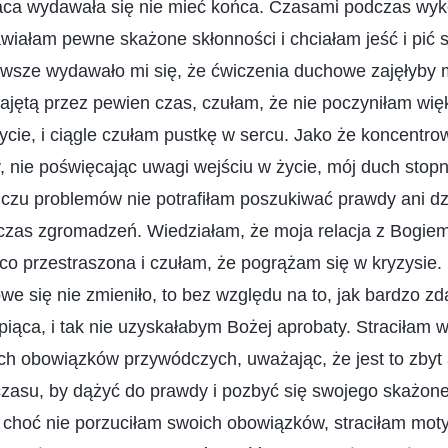
raca wydawała się nie mieć końca. Czasami podczas wy
iałam pewne skażone skłonności i chciałam jeść i pić s
awsze wydawało mi się, że ćwiczenia duchowe zajęłyby m
zajętą przez pewien czas, czułam, że nie poczyniłam wi
życie, i ciągle czułam pustkę w sercu. Jako że koncentro
, nie poświęcając uwagi wejściu w życie, mój duch sto
liczu problemów nie potrafiłam poszukiwać prawdy ani dzi
zas zgromadzeń. Wiedziałam, że moja relacja z Bogiem 
co przestraszona i czułam, że pogrążam się w kryzysie
we się nie zmieniło, to bez względu na to, jak bardzo z
piąca, i tak nie uzyskałabym Bożej aprobaty. Straciłam 
h obowiązków przywódczych, uważając, że jest to zbyt 
czasu, by dążyć do prawdy i pozbyć się swojego skażon
 choć nie porzuciłam swoich obowiązków, straciłam moty