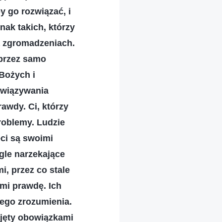
 go rozwiązać, i
nak takich, którzy
a zgromadzeniach.
oprzez samo
Bożych i
ozwiązywania
awdy. Ci, którzy
problemy. Ludzie
ęci są swoimi
gle narzekające
, przez co stale
mi prawdę. Ich
wego zrozumienia.
zajęty obowiązkami