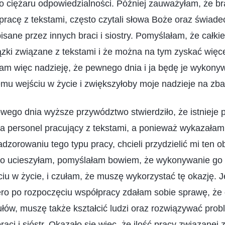
o ciężaru odpowiedzialności. Później zauważyłam, że brac
pracę z tekstami, często czytali słowa Boże oraz świade
sane przez innych braci i siostry. Pomyślałam, że całk
ki związane z tekstami i że można na tym zyskać więce
am więc nadzieję, że pewnego dnia i ja będę je wykony
mu wejściu w życie i zwiększyłoby moje nadzieje na zba
ego dnia wyższe przywództwo stwierdziło, że istnieje p
a personel pracujący z tekstami, a ponieważ wykazałam
dzorowaniu tego typu pracy, chcieli przydzielić mi ten 
go ucieszyłam, pomyślałam bowiem, że wykonywanie go
iu w życie, i czułam, że muszę wykorzystać tę okazję.
ero po rozpoczęciu współpracy zdałam sobie sprawę, że
łów, muszę także kształcić ludzi oraz rozwiązywać pro
raci i sióstr. Okazało się więc, że ilość pracy związanej