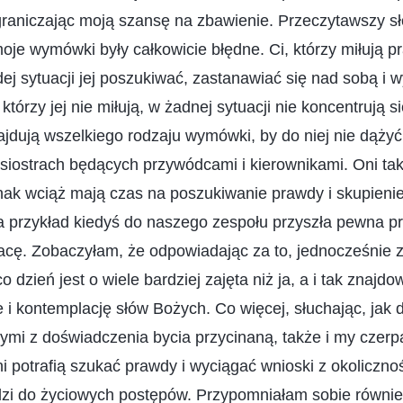
ograniczając moją szansę na zbawienie. Przeczytawszy 
oje wymówki były całkowicie błędne. Ci, którzy miłują pr
j sytuacji jej poszukiwać, zastanawiać się nad sobą i w
 którzy jej nie miłują, w żadnej sytuacji nie koncentrują 
ajdują wszelkiego rodzaju wymówki, by do niej nie dąży
i siostrach będących przywódcami i kierownikami. Oni ta
dnak wciąż mają czas na poszukiwanie prawdy i skupieni
a przykład kiedyś do naszego zespołu przyszła pewna pr
acę. Zobaczyłam, że odpowiadając za to, jednocześnie 
o dzień jest o wiele bardziej zajęta niż ja, a i tak znajd
i kontemplację słów Bożych. Co więcej, słuchając, jak dz
ymi z doświadczenia bycia przycinaną, także i my czerpa
i potrafią szukać prawdy i wyciągać wnioski z okolicznośc
dzi do życiowych postępów. Przypomniałam sobie równie