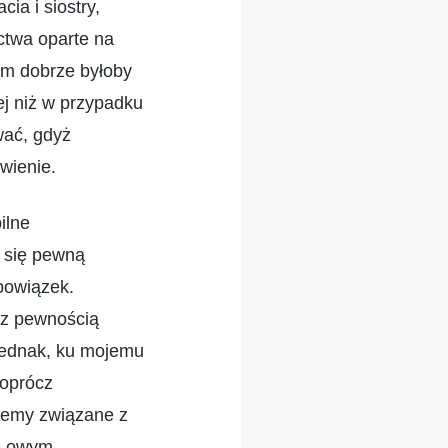
ia i siostry,
ctwa oparte na
iem dobrze byłoby
j niż w przypadku
wać, gdyż
wienie.
ilne
 się pewną
obowiązek.
 z pewnością
 Jednak, ku mojemu
 oprócz
blemy związane z
 z owym