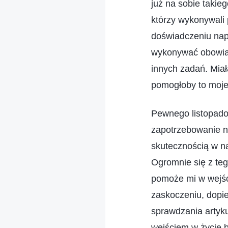
już na sobie takieg
którzy wykonywali 
doświadczeniu napi
wykonywać obowiąz
innych zadań. Miał
pomogłoby to moje
Pewnego listopadow
zapotrzebowanie n
skutecznością w na
Ogromnie się z te
pomoże mi w wejśc
zaskoczeniu, dopi
sprawdzania artyku
wejściem w życie b