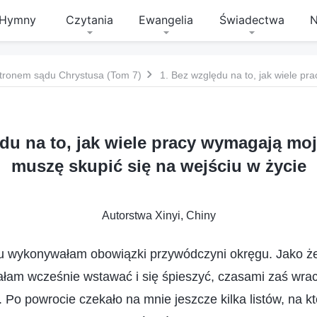
Hymny
Czytania
Ewangelia
Świadectwa
N
tronem sądu Chrystusa (Tom 7)
du na to, jak wiele pracy wymagają mo
muszę skupić się na wejściu w życie
Autorstwa Xinyi, Chiny
 wykonywałam obowiązki przywódczyni okręgu. Jako ż
iałam wcześnie wstawać i się śpieszyć, czasami zaś wr
 Po powrocie czekało na mnie jeszcze kilka listów, na k