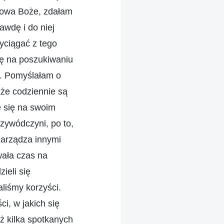
słowa Boże, zdałam
awdę i do niej
yciągać z tego
się na poszukiwaniu
ć. Pomyślałam o
kże codziennie są
e się na swoim
zywódczyni, po to,
zarządza innymi
owała czas na
ieli się
liśmy korzyści.
i, w jakich się
ż kilka spotkanych