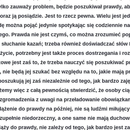
ylko zauważy problem, będzie poszukiwał prawdy, aby
raz ją posiądzie. Jest to rzecz pewna. Wielu jest jed
dę można pojąć jedynie spotykając się codziennie n
nego. Prawda nie jest czymś, co można zrozumieć p
i słuchanie kazań; trzeba również doświadczać słów 
ycie, potrzebny jest także proces dostrzegania i r
we jest zaś to, że trzeba nauczyć się poszukiwać pr
, nie będą jej szukać bez względu na to, jakie mają 
oszukują jej zaś niezależnie od tego, jak bardzo zaj
emy więc z całą pewnością stwierdzić, że osoby cią
 zgromadzenia z uwagi na przeładowanie obowiązkami
ążenie do prawdy na później, nie są ludźmi miłujący
t zupełnie niedorzeczny, a one same nie mają ducho
dąży do prawdy, nie zależy od tego, jak bardzo jest 