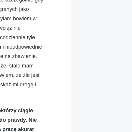
granych jako
rzyłam bowiem w
wciąż nie
codziennie tyle
mi nieodpowiednie
e na zbawienie.
oże, stale mam
Wiem, że źle jest
skaż mi drogę i
ektórzy ciągle
 do prawdy. Nie
ą pracę akurat