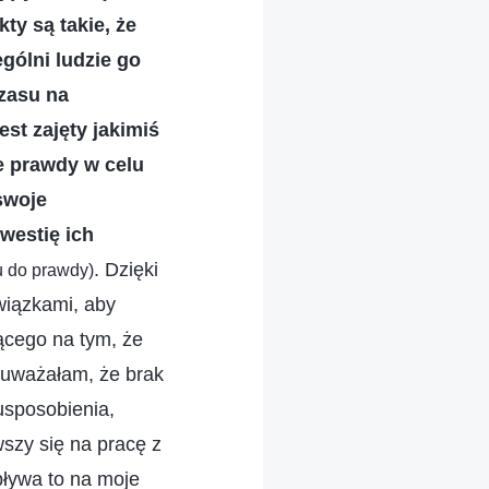
ty są takie, że
gólni ludzie go
czasu na
st zajęty jakimiś
e prawdy w celu
swoje
westię ich
. Dzięki
u do prawdy)
wiązkami, aby
ącego na tym, że
 uważałam, że brak
usposobienia,
szy się na pracę z
pływa to na moje