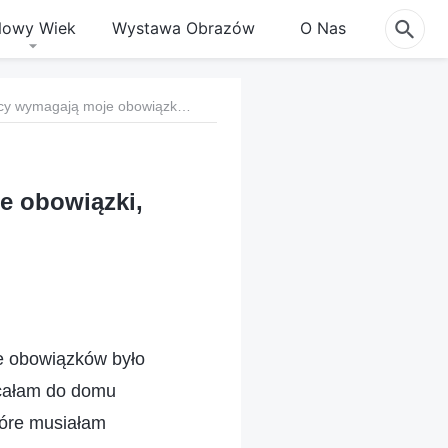
owy Wiek
Wystawa Obrazów
O Nas
1. Bez względu na to, jak wiele pracy wymagają moje obowiązki, muszę skupić się na wejściu w życie
je obowiązki,
e obowiązków było
acałam do domu
tóre musiałam