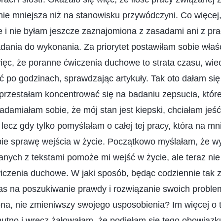
ie mniejsza niż na stanowisku przywódczyni. Co więcej,
 i nie byłam jeszcze zaznajomiona z zasadami ani z pra
adania do wykonania. Za priorytet postawiłam sobie wł
ięc, że poranne ćwiczenia duchowe to strata czasu, wie
 po godzinach, sprawdzając artykuły. Tak oto dałam się
 przestałam koncentrować się na badaniu zepsucia, któr
damiałam sobie, że mój stan jest kiepski, chciałam jeść
 lecz gdy tylko pomyślałam o całej tej pracy, która na mn
ie sprawę wejścia w życie. Początkowo myślałam, że 
nych z tekstami pomoże mi wejść w życie, ale teraz ni
iczenia duchowe. W jaki sposób, będąc codziennie tak
as na poszukiwanie prawdy i rozwiązanie swoich probl
na, nie zmieniwszy swojego usposobienia? Im więcej o 
mutno i wręcz żałowałam, że podjęłam się tego obowiązk