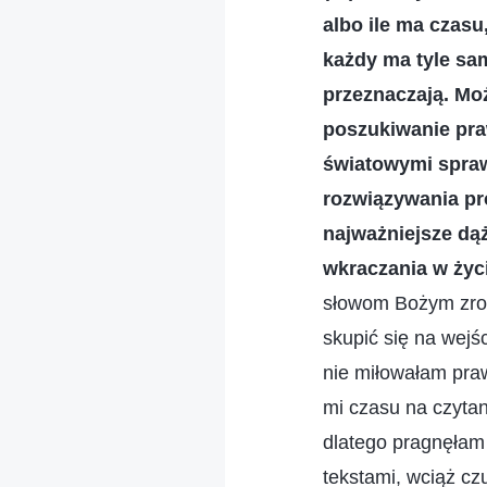
albo ile ma czasu
każdy ma tyle sam
przeznaczają. Moż
poszukiwanie praw
światowymi spraw
rozwiązywania pr
najważniejsze dą
wkraczania w życ
słowom Bożym zroz
skupić się na wej
nie miłowałam pra
mi czasu na czyta
dlatego pragnęłam
tekstami, wciąż cz