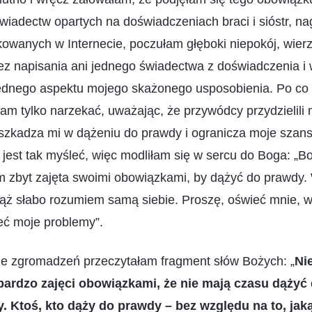
wiadectw opartych na doświadczeniach braci i sióstr, na
ikowanych w Internecie, poczułam głęboki niepokój, wie
bez napisania ani jednego świadectwa z doświadczenia i 
jednego aspektu mojego skażonego usposobienia. Po co 
m tylko narzekać, uważając, że przywódcy przydzielili 
eszkadza mi w dążeniu do prawdy i ogranicza moje szans
 jest tak myśleć, więc modliłam się w sercu do Boga: „B
m zbyt zajęta swoimi obowiązkami, by dążyć do prawdy. 
iąż słabo rozumiem samą siebie. Proszę, oświeć mnie, w
ć moje problemy”.
e zgromadzeń przeczytałam fragment słów Bożych: „
Ni
bardzo zajęci obowiązkami, że nie mają czasu dążyć
y. Ktoś, kto dąży do prawdy – bez względu na to, jak