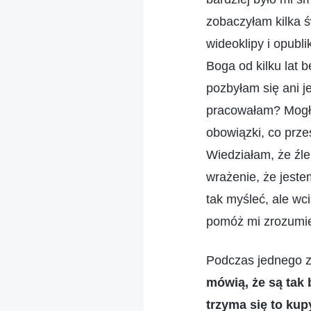
zobaczyłam kilka ś
wideoklipy i opubl
Boga od kilku lat 
pozbyłam się ani 
pracowałam? Mogła
obowiązki, co prz
Wiedziałam, że źle
wrażenie, że jeste
tak myśleć, ale wc
pomóż mi zrozumie
Podczas jednego z
mówią, że są tak 
trzyma się to kup