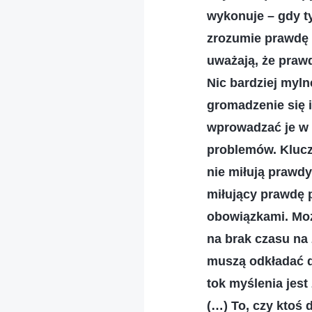
wykonuje – gdy t
zrozumie prawdę o
uważają, że praw
Nic bardziej myl
gromadzenie się 
wprowadzać je w ż
problemów. Kluczo
nie miłują prawdy
miłujący prawdę p
obowiązkami. Moż
na brak czasu na
muszą odkładać d
tok myślenia jes
(…) To, czy ktoś 