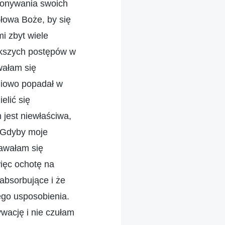
konywania swoich
łowa Boże, by się
i zbyt wiele
ększych postępów w
wałam się
pniowo popadał w
elić się
jest niewłaściwa,
. Gdyby moje
dawałam się
więc ochotę na
absorbujące i że
ego usposobienia.
wację i nie czułam