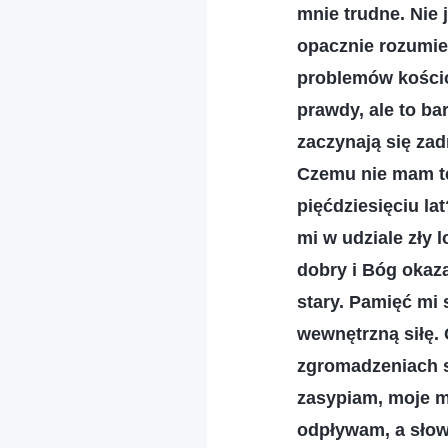
mnie trudne. Nie
opacznie rozumie
problemów kościo
prawdy, ale to ba
zaczynają się za
Czemu nie mam ter
pięćdziesięciu l
mi w udziale zły 
dobry i Bóg okaza
stary. Pamięć mi
wewnętrzną siłę. 
zgromadzeniach s
zasypiam, moje m
odpływam, a słow