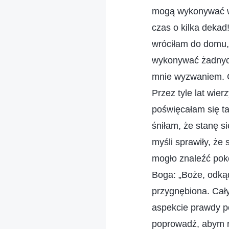
mogą wykonywać ws
czas o kilka dekad!
wróciłam do domu,
wykonywać żadnych 
mnie wyzwaniem. C
Przez tyle lat wie
poświęcałam się ta
śniłam, że stanę s
myśli sprawiły, że
mogło znaleźć pok
Boga: „Boże, odką
przygnębiona. Cały
aspekcie prawdy p
poprowadź, abym r