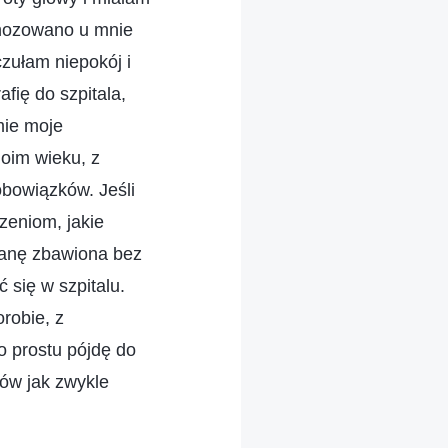
gnozowano u mnie
czułam niepokój i
afię do szpitala,
mie moje
oim wieku, z
bowiązków. Jeśli
zeniom, jakie
tanę zbawiona bez
 się w szpitalu.
robie, z
o prostu pójdę do
ów jak zwykle