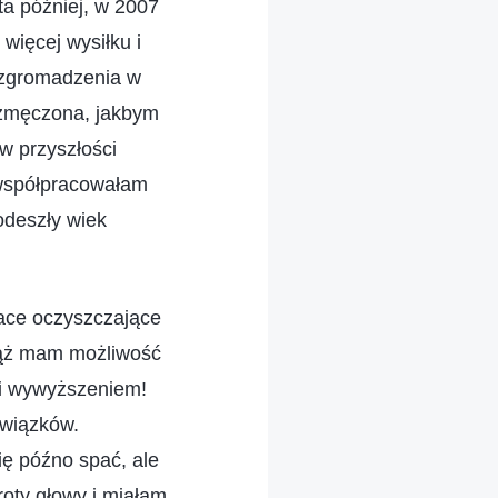
ta później, w 2007
więcej wysiłku i
a zgromadzenia w
ę zmęczona, jakbym
w przyszłości
 współpracowałam
odeszły wiek
race oczyszczające
iąż mam możliwość
 i wywyższeniem!
owiązków.
ię późno spać, ale
oty głowy i miałam