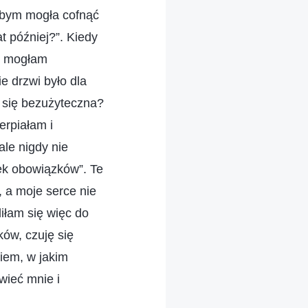
ybym mogła cofnąć
at później?”. Kiedy
ie mogłam
e drzwi było dla
 się bezużyteczna?
erpiałam i
le nigdy nie
iek obowiązków”. Te
, a moje serce nie
iłam się więc do
ów, czuję się
wiem, w jakim
wieć mnie i