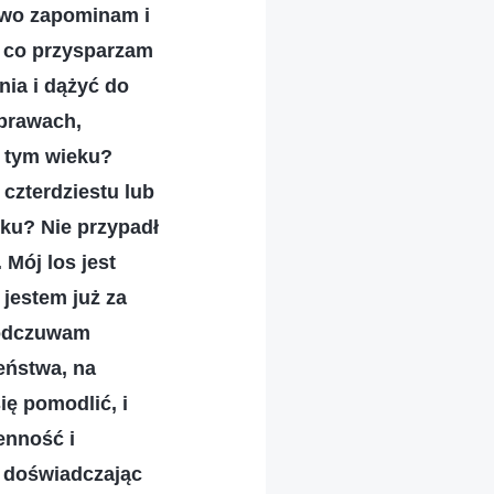
atwo zapominam i
z co przysparzam
nia i dążyć do
sprawach,
w tym wieku?
czterdziestu lub
ku? Nie przypadł
 Mój los jest
 jestem już za
u odczuwam
eństwa, na
ę pomodlić, i
enność i
 doświadczając