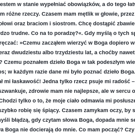
 jestem w stanie wypełniać obowiązków, a do tego ł
m różne rzeczy. Czasem mam mętlik w głowie, prze
łowi oraz braciom i siostrom. Chcę dostąpić zbawie
rdzo trudne. Co na to poradzę?«. Gdy myślą o tych 
dręczać: »Czemu zacząłem wierzyć w Boga dopiero 
az dwudziestu albo trzydziestu lat, a choćby nawet 
at? Czemu poznałem dzieło Boga w tak podeszłym wie
los; w każdym razie dane mi było poznać dzieło Boga.
ł mi łaskawość! Jedna tylko rzecz psuje mi radość –
 szwankuje, zdrowie mam nie najlepsze, ale w serc
Chodzi tylko o to, że moje ciało odmawia mi posłusz
zybko robię się śpiący. Czasem zamykam oczy, by si
yśli błądzą, gdy czytam słowa Boga, dopada mnie s
a Boga nie docierają do mnie. Co mam począć? Czy