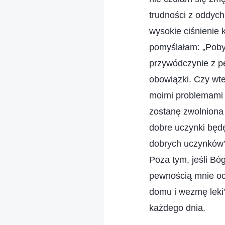
trudności z oddyc
wysokie ciśnienie k
pomyślałam: „Pobyt 
przywódczynie z p
obowiązki. Czy wt
moimi problemami 
zostanę zwolniona 
dobre uczynki będ
dobrych uczynków? 
Poza tym, jeśli Bó
pewnością mnie och
domu i wezmę leki
każdego dnia.