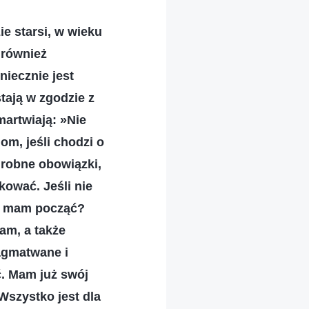
ie starsi, w wieku
 również
iecznie jest
tają w zgodzie z
martwiają: »Nie
om, jeśli chodzi o
drobne obowiązki,
ować. Jeśli nie
co mam począć?
am, a także
agmatwane i
ć. Mam już swój
 Wszystko jest dla