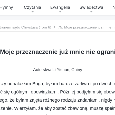
Hymny
Czytania
Ewangelia
Świadectwa
N
tronem sądu Chrystusa (Tom 6)
75. Moje przeznaczenie już mnie n
 Moje przeznaczenie już mnie nie ogran
Autorstwa Li Yishun, Chiny
wszy odnalazłam Boga, byłam bardzo żarliwa i po dwóch
 się ogólnymi obowiązkami. Później podjęłam się obowi
ego, że byłam zajęta różnego rodzaju zadaniami, nigdy 
czenie. Wierzyłam, że aby zostać zbawioną, muszę spełn