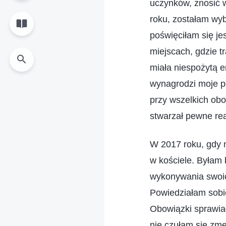
uczynków, znosić w
roku, zostałam wyb
poświęciłam się je
miejscach, gdzie t
miała niespożytą e
wynagrodzi moje p
przy wszelkich obo
stwarzał pewne rea
W 2017 roku, gdy 
w kościele. Byłam
wykonywania swoic
Powiedziałam sobi
Obowiązki sprawiał
nie czułam się zm