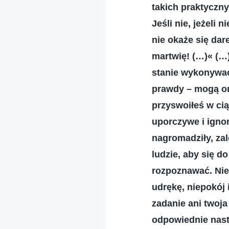
takich praktyczn
Jeśli nie, jeżeli
nie okaże się da
martwię! (…)« (…) 
stanie wykonywać
prawdy – mogą oni
przyswoiłeś w cią
uporczywe i ignor
nagromadziły, zal
ludzie, aby się d
rozpoznawać. Nie 
udrękę, niepokój 
zadanie ani twoja
odpowiednie nast