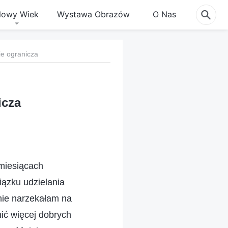
owy Wiek
Wystawa Obrazów
O Nas
ie ogranicza
icza
 miesiącach
ązku udzielania
nie narzekałam na
ić więcej dobrych