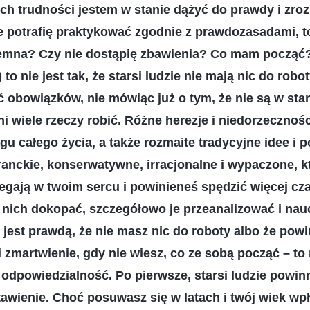
ych trudności jestem w stanie dążyć do prawdy i zr
 nie potrafię praktykować zgodnie z prawdozasadami, 
remna? Czy nie dostąpię zbawienia? Co mam począć?
to nie jest tak, że starsi ludzie nie mają nic do robot
 obowiązków, nie mówiąc już o tym, że nie są w sta
 wiele rzeczy robić. Różne herezje i niedorzecznośc
gu całego życia, a także rozmaite tradycyjne idee i p
anckie, konserwatywne, irracjonalne i wypaczone, kt
egają w twoim sercu i powinieneś spędzić więcej cz
o nich dokopać, szczegółowo je przeanalizować i nauc
jest prawdą, że nie masz nic do roboty albo że pow
i zmartwienie, gdy nie wiesz, co ze sobą począć – to 
 odpowiedzialność. Po pierwsze, starsi ludzie powin
awienie. Choć posuwasz się w latach i twój wiek wp