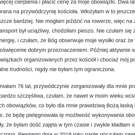
ięcej cierpienia i płacić cenę za moje obowiązki. Dwa la
rana na przywódczynię kościoła. Włożyłam w to jeszcze 
szcze bardziej. Nie mogłam jeździć na rowerze, więc n
ransport był uciążliwy, chodziłam pieszo. Nie czułam si
nergię, i czułam, że Bóg obserwuje moje wysiłki oraz że 
oświęcenie dobrym przeznaczeniem. Później aktywnie
wiązkach organizowanych przez kościół i chociaż mój p
lne trudności, nigdy nie byłam tym ograniczona.
miałam 76 lat, przywódczynie zorganizowały dla mnie p
 bardzo szczęśliwa, czułam, że nawet w moim wieku wc
h obowiązków, co było dla mnie prawdziwą Bożą łaską
e, że będę pielęgnowała tę możliwość wykonywania ob
y, że byłam dość zajęta w tym czasie i zwykle kładłam s
ęczona. Pewnego dnia w 2019 roku nagle poczułam zawr