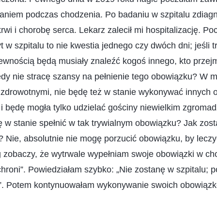
haniem podczas chodzenia. Po badaniu w szpitalu zdia
rwi i chorobę serca. Lekarz zalecił mi hospitalizację. Po
w szpitalu to nie kwestia jednego czy dwóch dni; jeśli tr
ewnością będą musiały znaleźć kogoś innego, kto przej
edy nie stracę szansy na pełnienie tego obowiązku? W m
zdrowotnymi, nie będę też w stanie wykonywać innych o
i będę mogła tylko udzielać gościny niewielkim zgromad
ę w stanie spełnić w tak trywialnym obowiązku? Jak zos
Nie, absolutnie nie mogę porzucić obowiązku, by leczyć
g zobaczy, że wytrwale wypełniam swoje obowiązki w cho
roni”. Powiedziałam szybko: „Nie zostanę w szpitalu; p
”. Potem kontynuowałam wykonywanie swoich obowiązk