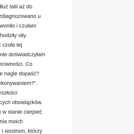
uż talii aż do
i zdiagnozowano u
oniło i czułam
hodziły siły.
 czoła tej
ć nie doświadczyłam
eciwności. Co
ie nagle dopaść?
wykonywaniem?”.
szłości
ących obowiązków.
w stanie cierpieć
ania moich
 siostrom, którzy