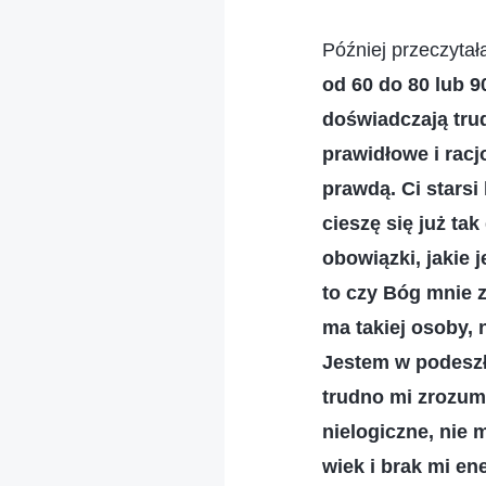
Później przeczytał
od 60 do 80 lub 
doświadczają tru
prawidłowe i racj
prawdą. Ci starsi
cieszę się już ta
obowiązki, jakie 
to czy Bóg mnie 
ma takiej osoby,
Jestem w podeszł
trudno mi zrozum
nielogiczne, nie 
wiek i brak mi en