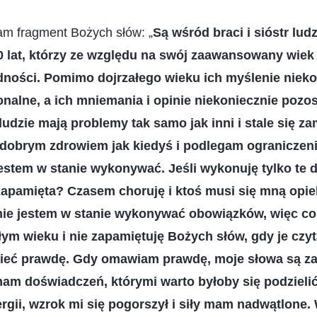
am fragment Bożych słów: „
Są wśród braci i sióstr ludz
90 lat, którzy ze względu na swój zaawansowany wiek
dności. Pomimo dojrzałego wieku ich myślenie niekon
onalne, a ich mniemania i opinie niekoniecznie pozos
 ludzie mają problemy tak samo jak inni i stale się za
k dobrym zdrowiem jak kiedyś i podlegam ograniczeni
jestem w stanie wykonywać. Jeśli wykonuję tylko te 
zapamięta? Czasem choruję i ktoś musi się mną opiek
 nie jestem w stanie wykonywać obowiązków, więc 
ym wieku i nie zapamiętuję Bożych słów, gdy je czyt
ieć prawdę. Gdy omawiam prawdę, moje słowa są z
mam doświadczeń, którymi warto byłoby się podzieli
ergii, wzrok mi się pogorszył i siły mam nadwątlone.