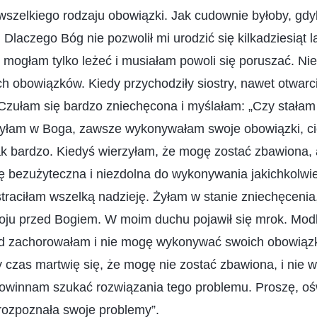
zelkiego rodzaju obowiązki. Jak cudownie byłoby, gd
 Dlaczego Bóg nie pozwolił mi urodzić się kilkadziesiąt l
 mogłam tylko leżeć i musiałam powoli się poruszać. N
obowiązków. Kiedy przychodziły siostry, nawet otwarci
zułam się bardzo zniechęcona i myślałam: „Czy stałam
rzyłam w Boga, zawsze wykonywałam swoje obowiązki, ci
k bardzo. Kiedyś wierzyłam, że mogę zostać zbawiona, a
ię bezużyteczna i niezdolna do wykonywania jakichkolw
 straciłam wszelką nadzieję. Żyłam w stanie zniechęcenia
oju przed Bogiem. W moim duchu pojawił się mrok. Modl
d zachorowałam i nie mogę wykonywać swoich obowiązk
 czas martwię się, że mogę nie zostać zbawiona, i nie 
owinnam szukać rozwiązania tego problemu. Proszę, oś
ozpoznała swoje problemy”.