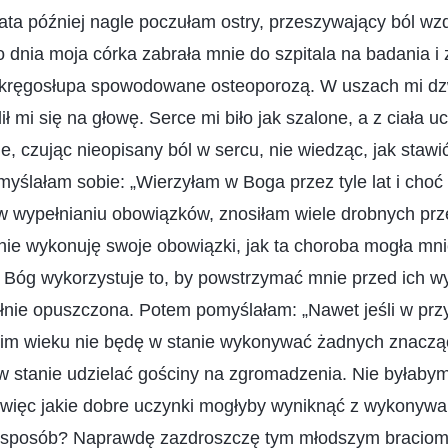
ta później nagle poczułam ostry, przeszywający ból wzdł
 dnia moja córka zabrała mnie do szpitala na badania 
kręgosłupa spowodowane osteoporozą. W uszach mi dzw
ił mi się na głowę. Serce mi biło jak szalone, a z ciała uc
, czując nieopisany ból w sercu, nie wiedząc, jak stawić
myślałam sobie: „Wierzyłam w Boga przez tyle lat i cho
 w wypełnianiu obowiązków, znosiłam wiele drobnych prz
cnie wykonuję swoje obowiązki, jak ta choroba mogła mn
e Bóg wykorzystuje to, by powstrzymać mnie przed ich 
łnie opuszczona. Potem pomyślałam: „Nawet jeśli w przy
im wieku nie będę w stanie wykonywać żadnych znacz
 stanie udzielać gościny na zgromadzenia. Nie byłabym 
, więc jakie dobre uczynki mogłyby wyniknąć z wykonyw
sposób? Naprawdę zazdroszczę tym młodszym braciom i