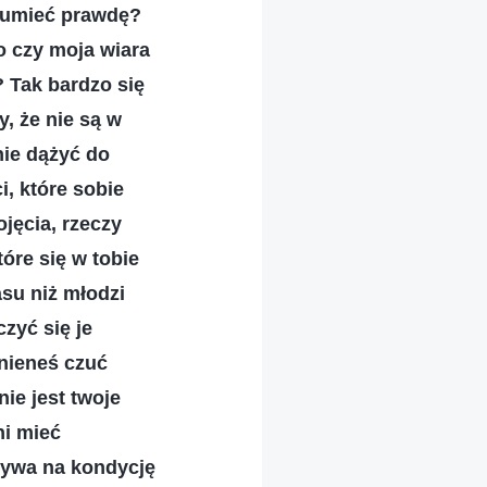
ozumieć prawdę?
to czy moja wiara
 Tak bardzo się
y, że nie są w
nie dążyć do
i, które sobie
ojęcia, rzeczy
óre się w tobie
asu niż młodzi
zyć się je
inieneś czuć
nie jest twoje
ni mieć
ływa na kondycję