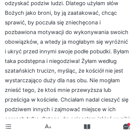
odzyskać podziw ludzi. Dlatego użyłam słów
Bożych jako broni, by ją zaatakować, chcąc
sprawić, by poczuła się zniechęcona i
pozbawiona motywacji do wykonywania swoich
obowiązków, a wtedy ja mogłabym się wyróżnić
i ukryć przed innymi swoje podłe pobudki. Byłam
taka podstępna i niegodziwa! Żyłam według
szatańskich trucizn, myśląc, że kościół nie jest
wystarczająco duży dla nas obu. Nie mogłam
znieść tego, że ktoś mnie przewyższa lub
prześciga w kościele. Chciałam nadal cieszyć się
podziwem innych i zajmować miejsce w ich
sercach tylko dlatego, że osiągałam jakieś wyniki
w mojej pracy. Liu Yun była zdolną pracownicą,