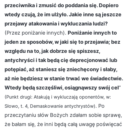
przeciwnika i zmusić do poddania się. Dopiero
wtedy czują, że im ulżyło. Jakie inne są jeszcze
przejawy atakowania i wykluczania ludzi?
(Przez poniżanie innych).
Poniżanie innych to
jeden ze sposobów, w jaki się to przejawia; bez
względu na to, jak dobrze się spiszesz,
antychryści i tak będą cię deprecjonować lub
potępiać, aż staniesz się zniechęcony i słaby,
aż nie będziesz w stanie trwać we świadectwie.
Wtedy będą szczęśliwi, osiągnąwszy swój cel
”
(Punkt drugi: Atakują i wykluczają oponentów, w:
. Po
Słowo, t. 4, Demaskowanie antychrystów)
przeczytaniu słów Bożych zdałam sobie sprawę,
że bałam się, że inni będą całą uwagę poświęcać