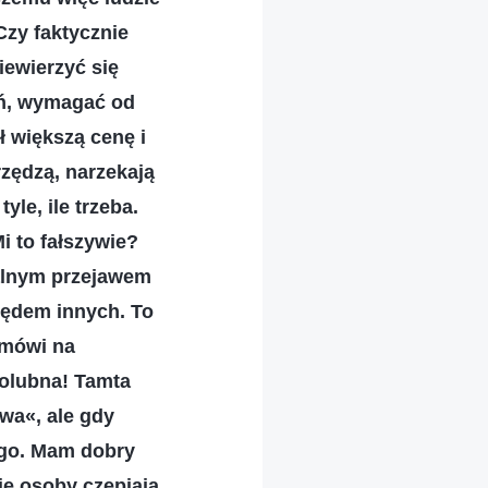
zy faktycznie
iewierzyć się
ań, wymagać od
ił większą cenę i
zrzędzą, narzekają
le, ile trzeba.
i to fałszywie?
alnym przejawem
lędem innych. To
 mówi na
molubna! Tamta
iwa«, ale gdy
iego. Mam dobry
kie osoby czepiają