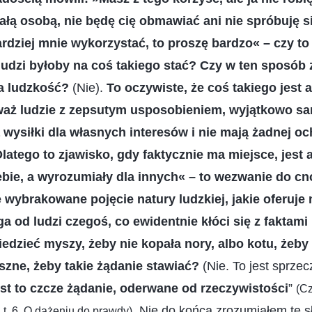
ą osobą, nie będę cię obmawiać ani nie spróbuję się
rdziej mnie wykorzystać, to proszę bardzo« – czy to 
ludzi byłoby na coś takiego stać? Czy w ten sposób
ta ludzkość?
(Nie).
To oczywiste, że coś takiego jest 
aż ludzie z zepsutym usposobieniem, wyjątkowo sam
 wysiłki dla własnych interesów i nie mają żadnej o
Dlatego to zjawisko, gdy faktycznie ma miejsce, jest
bie, a wyrozumiały dla innych« – to wezwanie do cno
 wybrakowane pojęcie natury ludzkiej, jakie oferuje 
 od ludzi czegoś, co ewidentnie kłóci się z faktami i
iedzieć myszy, żeby nie kopała nory, albo kotu, żeby
szne, żeby takie żądanie stawiać?
(Nie. To jest sprze
st to czcze żądanie, oderwane od rzeczywistości
”
(Cz
. Nie do końca zrozumiałem te s
 t. 6, O dążeniu do prawdy)