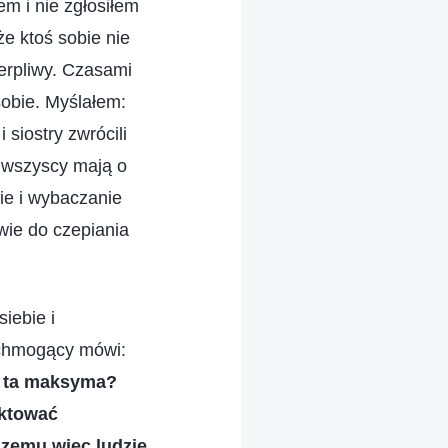
m i nie zgłosiłem
e ktoś sobie nie
ierpliwy. Czasami
sobie. Myślałem:
 siostry zwrócili
e wszyscy mają o
ie i wybaczanie
wie do czepiania
iebie i
echmogący mówi:
a ta maksyma?
aktować
 Czemu więc ludzie