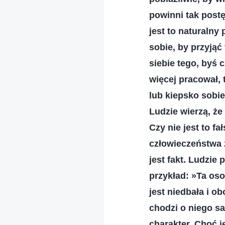
powinni tak post
jest to naturalny
sobie, by przyją
siebie tego, byś c
więcej pracował, t
lub kiepsko sobie
Ludzie wierzą, że
Czy nie jest to f
człowieczeństwa 
jest fakt. Ludzie
przykład: »Ta oso
jest niedbała i o
chodzi o niego sa
charakter. Choć j