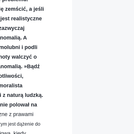
 zemścić, a jeśli
jest realistyczne
 zazwyczaj
anomalią. A
olubni i podli
choty walczyć o
 anomalią. »Bądź
tliwości,
moralista
 z naturą ludzką.
 nie polował na
czne z prawami
ym jest dążenie do
łowa, kiedy