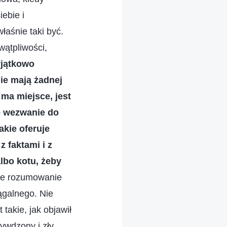
ebie i
łaśnie taki być.
wątpliwości,
yjątkowo
nie mają żadnej
 ma miejsce, jest
o wezwanie do
akie oferuje
z faktami i z
albo kotu, żeby
oje rozumowanie
ągalnego. Nie
takie, jak objawił
ywdzony i zły.