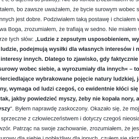
zytałem, bo zawsze uważałem, że bycie surowym wobec si
innych jest dobre. Podziwiałem taką postawę i chciałem w
wa Boga, zrozumiałem, że trafiają w sedno. Nie miałem 
ze tych słów: „
Ludzie z zepsutym usposobieniem, w
 ludzie, podejmują wysiłki dla własnych interesów i 
interesy innych. Dlatego to zjawisko, gdy faktycznie
surowy wobec siebie, a wyrozumiały dla innych« – t
ierciedlające wybrakowane pojęcie natury ludzkiej, j
ny, wymaga od ludzi czegoś, co ewidentnie kłóci się 
 tak, jakby powiedzieć myszy, żeby nie kopała nory, 
yszy
”. Byłem naprawdę zaskoczony. Okazało się, że m
, sprzeczne z człowieczeństwem i dotyczy czegoś nieosi
wzór. Patrząc na swoje zachowanie, zrozumiałem, że jest 
urowy dla siebie i pobłażliwy dla innych, czułem się skrz