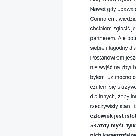
Nawet gdy udawało 
Connorem, wiedział
chciałem zgłosić j
partnerem. Ale po
siebie i łagodny d
Postanowiłem jeszc
nie wyjść na zbyt 
byłem już mocno o
czułem się skrzywd
dla innych, żeby in
rzeczywisty stan i
człowiek jest isto
»Każdy myśli tylk
nich katastrofalne