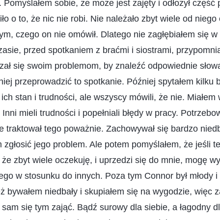
 Pomyślałem sobie, że może jest zajęty i odłożył część 
ło o to, że nic nie robi. Nie należało zbyt wiele od niego
ym, czego on nie omówił. Dlatego nie zagłębiałem się w
zasie, przed spotkaniem z braćmi i siostrami, przypomn
jrzał się swoim problemom, by znaleźć odpowiednie sło
ej przeprowadzić to spotkanie. Później spytałem kilku bra
ich stan i trudności, ale wszyscy mówili, że nie. Miałem 
Inni mieli trudności i popełniali błędy w pracy. Potrzeb
ie traktował tego poważnie. Zachowywał się bardzo nie
zgłosić jego problem. Ale potem pomyślałem, że jeśli t
 że zbyt wiele oczekuję, i uprzedzi się do mnie, mogę wy
ego w stosunku do innych. Poza tym Connor był młody i 
ż bywałem niedbały i skupiałem się na wygodzie, więc 
m się tym zająć. Bądź surowy dla siebie, a łagodny dl