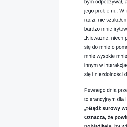
bym odpoczywał, a
jego problemu. W i
radzi, nie szukałem
bardzo mnie irytow
„Nieważne, niech pr
się do mnie o pom
mnie wysokie mnie
innym w interakcja
się i niezdolności 
Pewnego dnia prze
tolerancyjnym dla
„
»Bądź surowy wo
Oznacza, że powi
pobłażliwie, by w