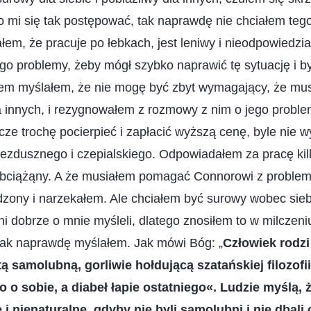
mi się tak postępować, tak naprawdę nie chciałem tego 
em, że pracuje po łebkach, jest leniwy i nieodpowiedzial
ego problemy, żeby mógł szybko naprawić tę sytuację i 
tem myślałem, że nie mogę być zbyt wymagający, że mu
la innych, i rezygnowałem z rozmowy z nim o jego probl
ze trochę pocierpieć i zapłacić wyższą cenę, byle nie w
bezdusznego i czepialskiego. Odpowiadałem za pracę kil
bciążąny. A że musiałem pomagać Connorowi z problem
zony i narzekałem. Ale chciałem być surowy wobec siebi
ni dobrze o mnie myśleli, dlatego znosiłem to w milczeniu
 tak naprawdę myślałem. Jak mówi Bóg: „
Człowiek rodzi
tą samolubną, gorliwie hołdującą szatańskiej filozofi
o o sobie, a diabeł łapie ostatniego«. Ludzie myślą, 
 i nienaturalne, gdyby nie byli samolubni i nie dbali 