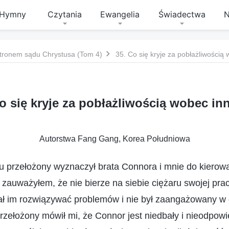
Hymny
Czytania
Ewangelia
Świadectwa
N
tronem sądu Chrystusa (Tom 4)
35. Co się kryje za pobłażliwością
o się kryje za pobłażliwością wobec i
Autorstwa Fang Gang, Korea Południowa
mu przełożony wyznaczył brata Connora i mnie do kiero
auważyłem, że nie bierze na siebie ciężaru swojej prac
ał im rozwiązywać problemów i nie był zaangażowany w
rzełożony mówił mi, że Connor jest niedbały i nieodpowi