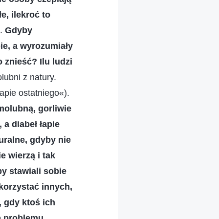
e, ilekroć to
).
Gdyby
ie, a wyrozumiały
 znieść? Ilu ludzi
lubni z natury.
apie ostatniego«).
molubną, gorliwie
 a diabeł łapie
turalne, gdyby nie
e wierzą i tak
by stawiali sobie
korzystać innych,
, gdy ktoś ich
ę problemu.