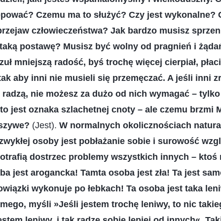
ępować? Czemu ma to służyć? Czy jest wykonalne? C
 przejaw człowieczeństwa? Jak bardzo musisz sprzen
ć taką postawę? Musisz być wolny od pragnień i żąd
zuł mniejszą radość, byś trochę więcej cierpiał, płac
ak aby inni nie musieli się przemęczać. A jeśli inni 
 radzą, nie możesz za dużo od nich wymagać – tylko ty
 to jest oznaka szlachetnej cnoty – ale czemu brzmi M
ałszywe?
(Jest).
W normalnych okolicznościach natur
zwykłej osoby jest pobłażanie sobie i surowość wzg
 potrafią dostrzec problemy wszystkich innych – ktoś
ba jest arogancka! Tamta osoba jest zła! Ta jest sa
bowiązki wykonuje po łebkach! Ta osoba jest taka len
mego, myśli »Jeśli jestem trochę leniwy, to nic tak
estem leniwy, i tak radzę sobie lepiej od innych«. Ta