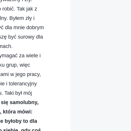
robić. Tak jak z
ny. Byłem zły i
być dla mnie dobrym
szę być surowy dla
emach.
ymagać za wiele i
ku grup, więc
ami w jego pracy,
e i tolerancyjny
. Taki był mój
 się samolubny,
i, która mówi:
że byłoby to dla
o siebie, gdy coś