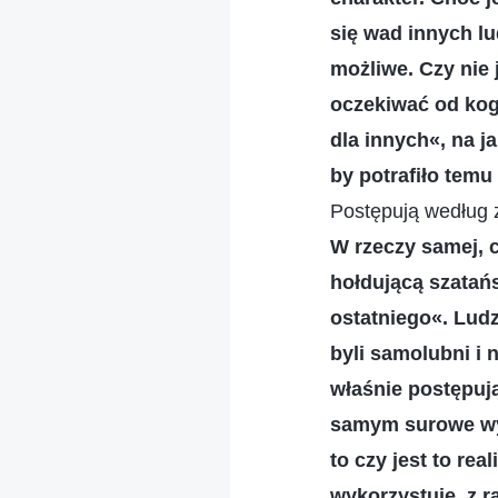
się wad innych lu
możliwe. Czy nie 
oczekiwać od kog
dla innych«, na j
by potrafiło tem
Postępują według z
W rzeczy samej, c
hołdującą szatańsk
ostatniego«. Ludz
byli samolubni i n
właśnie postępują.
samym surowe wym
to czy jest to rea
wykorzystuje, z r