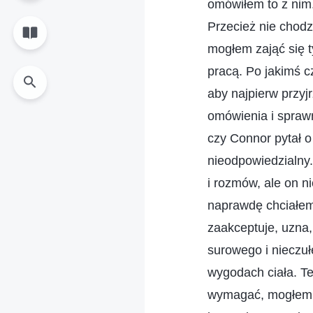
omówiłem to z nim.
Przecież nie chodzi
mogłem zająć się t
pracą. Po jakimś c
aby najpierw przy
omówienia i sprawni
czy Connor pytał o 
nieodpowiedzialny. 
i rozmów, ale on n
naprawdę chciałem 
zaakceptuje, uzna,
surowego i nieczuł
wygodach ciała. Te
wymagać, mogłem sa