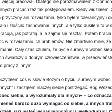
 więcej pracował. Dlatego nie porozmawiałem z Connore
nnych pracach też tak postępowałem. Kiedy widziałem, ż
 przyczyny ani rozwiązania, tylko byłem tolerancyjny i c
ało i złościło zachowanie innych, ale tylko dusiłem to w 
acują, jak potrafią, a ja zajmę się resztą”. Potem bracia i
oc w rozwiązaniu ich problemów. Nie zmartwiło mnie, ż
manie. Cały czas czułem, że bycie surowym wobec sieb
ch świadczy o dobrym człowieczeństwie, w przeciwieńst
do pracy z innymi.
czytałem coś w słowie Bożym o byciu „surowym wobec s
 innych” i zacząłem inaczej siebie postrzegać. Bóg Wsz
bec siebie, a wyrozumiały dla innych« – co oznacz
nieneś bardzo dużo wymagać od siebie, a innych tr
idzieli, jaki jesteś wspaniałomyślny i wielkoduszny.