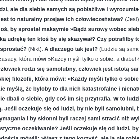
dzi, ale dla siebie samych są pobłażliwe i wyrozumiał
jest to naturalny przejaw ich człowieczeństwa?
(Jest
oś, by sprostał maksymie »Bądź surowy wobec sieb
aką udrękę ten ktoś by się skazywał? Czy potrafiłby to
u sprostać?
(Nikt).
A dlaczego tak jest?
(Ludzie są samo
asady, która mówi »Każdy myśli tylko o sobie, a diabeł ł
złowiek rodzi się samolubny, człowiek jest istotą sa
iej filozofii, która mówi: »Każdy myśli tylko o sobie,
ie myślą, że byłoby to dla nich katastrofalne i niena
ie dbali o siebie, gdy coś im się przytrafia. W to ludzi
 Jeśli oczekuje się od ludzi, by nie byli samolubni, 
agania i by skłonni byli raczej sami stracić niż wy
listyczne oczekiwanie? Jeśli oczekuje się od ludzi, by
adością mówili: »Masz z tego korzyść, ale ja nie robi