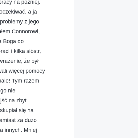
pracy na później.
 oczekiwać, a ja
 problemy z jego
iałem Connorowi,
wa Boga do
ci i kilka sióstr,
wrażenie, że był
owali więcej pomocy
dbale! Tym razem
ego nie
jść na zbyt
skupiał się na
zamiast za dużo
a innych. Mniej