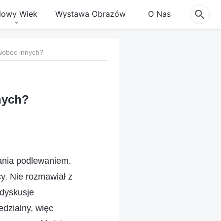
owy Wiek
Wystawa Obrazów
O Nas
 wobec innych?
nnych?
wania podlewaniem.
y. Nie rozmawiał z
 dyskusje
edzialny, więc