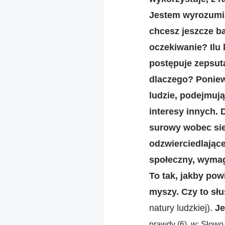
Jestem wyrozumiał
chcesz jeszcze ba
oczekiwanie? Ilu 
postępuje zepsu
dlaczego? Poniew
ludzie, podejmują
interesy innych. 
surowy wobec sie
odzwierciedlające
społeczny, wymaga
To tak, jakby pow
myszy. Czy to słu
natury ludzkiej).
Je
prawdy (6), w: Słowo,