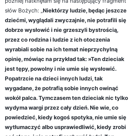
później natknęłam się na następujący fragment
słów Bożych: „
Niektórzy ludzie, będąc jeszcze
dziećmi, wyglądali zwyczajnie, nie potrafili się
dobrze wysłowić i nie grzeszyli bystrością,
przez co rodzina i ludzie z ich otoczenia
wyrabiali sobie na ich temat nieprzychylną
opinię, mówiąc na przykład tak: »Ten dzieciak
jest tępy, powolny i nie umie się wysłowić.
Popatrzcie na dzieci innych ludzi, tak
wygadane, że potrafią sobie innych owinąć
wokół palca. Tymczasem ten dzieciak nic tylko
wydyma wargi przez cały dzień. Nie wie, co
powiedzieć, kiedy kogoś spotyka, nie umie się
wytłumaczyć albo usprawiedliwić, kiedy zrobi