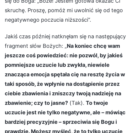
się do Boga: „Boże! Jestem gotowa okazać Ci
skruchę. Proszę, pomóż mi uwolnić się od tego
negatywnego poczucia niższości”.
Jakiś czas później natknęłam się na następujący
fragment słów Bożych: „
Na koniec chcę wam
jeszcze coś powiedzieć: nie pozwól, by jakieś
pomniejsze uczucie lub zwykła, niewiele
znacząca emocja spętała cię na resztę życia w
taki sposób, że wpłynie na dostąpienie przez
ciebie zbawienia i zniszczy twoją nadzieję na
zbawienie; czy to jasne?
(Tak).
To twoje
uczucie jest nie tylko negatywne, ale – mówiąc
bardziej precyzyjnie – sprzeciwia się Bogu i
prawdzie. Możesz myśleć, że to tylko uczucie