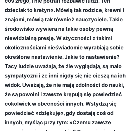
coś złego, i nie potrafi rozbawić ludzi. Ten
dzieciak to kretyn«. Mówią tak rodzice, krewni i
znajomi, mówią tak również nauczyciele. Takie
środowisko wywiera na takie osoby pewną
niewidzialną presję. W styczności z takimi
okolicznościami nieświadomie wyrabiają sobie
określone nastawienie. Jakie to nastawienie?
Tacy ludzie uważają, że źle wyglądają, są mało
sympatyczni i że inni nigdy się nie cieszą na ich
widok. Uważają, że nie mają zdolności do nauki,
że są powolni i zawsze krępują się powiedzieć
cokolwiek w obecności innych. Wstydzą się
powiedzieć »dziękuję«, gdy dostają coś od
innych, myśląc przy tym: »Czemu zawsze