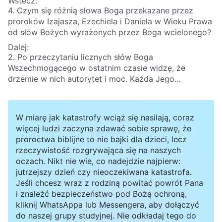
Wstecz:
4. Czym się różnią słowa Boga przekazane przez
proroków Izajasza, Ezechiela i Daniela w Wieku Prawa
od słów Bożych wyrażonych przez Boga wcielonego?
Dalej:
2. Po przeczytaniu licznych słów Boga
Wszechmogącego w ostatnim czasie widzę, że
drzemie w nich autorytet i moc. Każda Jego
wypowiedź jest prawdą i bez dwóch zdań głosem
Boga, a Bóg Wszechmogący to Pan Jezus, który
powrócił. Jednego jednak nie pojmuję. Są ludzie,
W miarę jak katastrofy wciąż się nasilają, coraz
którzy udają, że są Panem Jezusem, który wrócił, i oni
więcej ludzi zaczyna zdawać sobie sprawę, że
także wypowiedzieli słowa. Niektóre z nich spisano w
proroctwa biblijne to nie bajki dla dzieci, lecz
księgach i sporo osób nabrało się na nie i podążyło za
rzeczywistość rozgrywająca się na naszych
tymi ludźmi. Jak dostrzec, czym naprawdę są słowa
oczach. Nikt nie wie, co nadejdzie najpierw:
fałszywych Chrystusów?
jutrzejszy dzień czy nieoczekiwana katastrofa.
Jeśli chcesz wraz z rodziną powitać powrót Pana
i znaleźć bezpieczeństwo pod Bożą ochroną,
kliknij WhatsAppa lub Messengera, aby dołączyć
do naszej grupy studyjnej. Nie odkładaj tego do