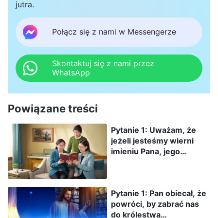
jutra.
Połącz się z nami w Messengerze
Skontaktuj się z nami przez
WhatsApp
Powiązane treści
Pytanie 1: Uważam, że
jeżeli jesteśmy wierni
imieniu Pana, jego
drogom, i nie damy się
zwieść fałszywym
Chrystusom, zachowując
Pytanie 1: Pan obiecał, że
czujność, to Pan z
powróci, by zabrać nas
pewnością da nam znak
do królestwa
gdy nadejdzie. Nie