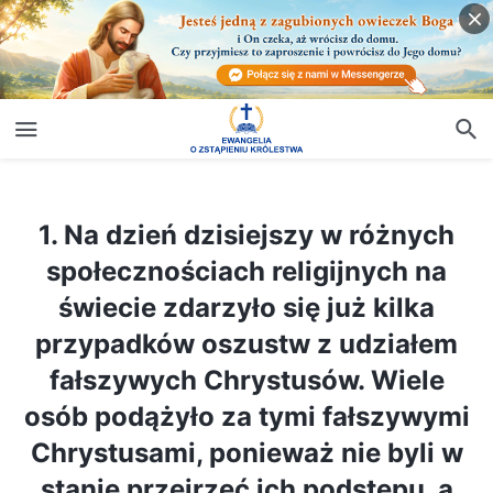
1. Na dzień dzisiejszy w różnych społecznościach religijnych na świecie zdarzyło się już kilka przypadków oszustw z udziałem fałszywych Chrystusów. Wiele osób podążyło za tymi fałszywymi Chrystusami, ponieważ nie byli w stanie przejrzeć ich podstępu, a tym samym wypełniło się proroctwo Pana Jezusa: „
1. Na dzień dzisiejszy w różnych
społecznościach religijnych na
świecie zdarzyło się już kilka
przypadków oszustw z udziałem
fałszywych Chrystusów. Wiele
osób podążyło za tymi fałszywymi
Chrystusami, ponieważ nie byli w
stanie przejrzeć ich podstępu, a