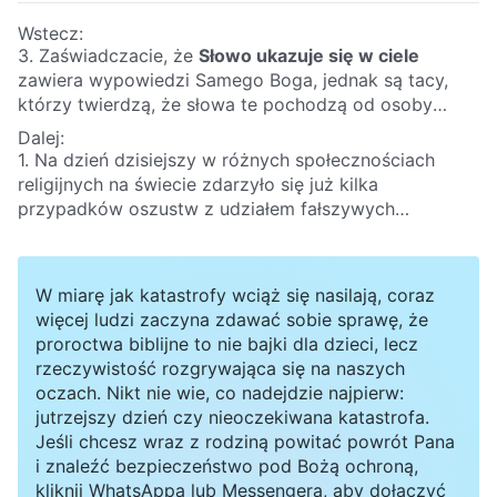
Wstecz:
3. Zaświadczacie, że
Słowo ukazuje się w ciele
zawiera wypowiedzi Samego Boga, jednak są tacy,
którzy twierdzą, że słowa te pochodzą od osoby
oświeconej przez Ducha Świętego. Jaka jest różnica
Dalej:
między słowami wyrażonymi przez Boga wcielonego
1. Na dzień dzisiejszy w różnych społecznościach
a słowami osoby oświeconej przez Ducha Świętego?
religijnych na świecie zdarzyło się już kilka
przypadków oszustw z udziałem fałszywych
Chrystusów. Wiele osób podążyło za tymi fałszywymi
Chrystusami, ponieważ nie byli w stanie przejrzeć ich
podstępu, a tym samym wypełniło się proroctwo Pana
W miarę jak katastrofy wciąż się nasilają, coraz
Jezusa: „
Jeśli wtedy ktoś wam powie: Oto tu jest
więcej ludzi zaczyna zdawać sobie sprawę, że
Chrystus, albo: Jest tam – nie wierzcie. Powstaną
proroctwa biblijne to nie bajki dla dzieci, lecz
bowiem fałszywi Chrystusowie i fałszywi prorocy i
rzeczywistość rozgrywająca się na naszych
będą czynić wielkie znaki i cuda, żeby zwieść, o ile
oczach. Nikt nie wie, co nadejdzie najpierw:
można, nawet wybranych
”
(Mt 24:23-24)
. W związku
jutrzejszy dzień czy nieoczekiwana katastrofa.
z tym uważamy, że każdy, o kim się mówi, że jest
Jeśli chcesz wraz z rodziną powitać powrót Pana
Panem, który nadszedł, bezwzględnie jest fałszywym
i znaleźć bezpieczeństwo pod Bożą ochroną,
Chrystusem, więc nie ma potrzeby szukać takiej
kliknij WhatsAppa lub Messengera, aby dołączyć