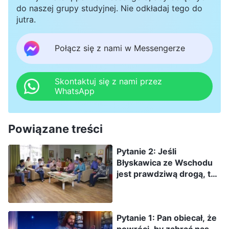
osoby ani dowiadywać się o niej więcej. Czy to
do naszej grupy studyjnej. Nie odkładaj tego do
niesłuszne przekonanie?
jutra.
Połącz się z nami w Messengerze
Skontaktuj się z nami przez
WhatsApp
Powiązane treści
Pytanie 2: Jeśli
Błyskawica ze Wschodu
jest prawdziwą drogą, to
co jest podstawą
waszego przekonania?
My wierzymy w Pana
Pytanie 1: Pan obiecał, że
Jezusa, ponieważ On