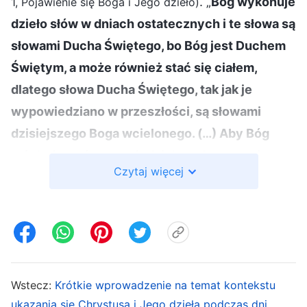
. „
Bóg wykonuje
1, Pojawienie się Boga i Jego dzieło)
dzieło słów w dniach ostatecznych i te słowa są
słowami Ducha Świętego, bo Bóg jest Duchem
Świętym, a może również stać się ciałem,
dlatego słowa Ducha Świętego, tak jak je
wypowiedziano w przeszłości, są słowami
dzisiejszego Boga wcielonego. (…) Aby Bóg
mógł używać wypowiedzi do wykonywania
Czytaj więcej
swojego dzieła, musi stać się ciałem; w
przeciwnym razie Jego dzieło nie byłoby w
stanie osiągnąć swoich celów
”
(Jak ci, którzy
ograniczali Boga w ramach swoich pojęć, mogą
otrzymać Jego objawienia? w: Słowo, t. 1, Pojawienie
Wstecz:
Krótkie wprowadzenie na temat kontekstu
. Z powodu ukazania się
się Boga i Jego dzieło)
ukazania się Chrystusa i Jego dzieła podczas dni