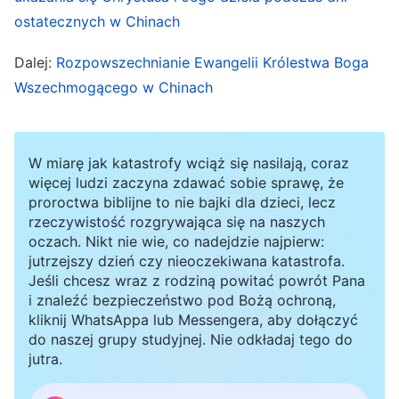
Chrystusa i Jego wypowiedzi podczas dni
ostatecznych w Chinach
ostatecznych, jeszcze więcej ludzi spragnionych
i poszukujących prawdy zostało podbitych i
Dalej:
Rozpowszechnianie Ewangelii Królestwa Boga
oczyszczonych przez słowo Boga
Wszechmogącego w Chinach
Wszechmogącego; dostrzegli oni w Bożym
sądzie i karceniu ukazanie się Boga i powrót
W miarę jak katastrofy wciąż się nasilają, coraz
Odkupiciela.
więcej ludzi zaczyna zdawać sobie sprawę, że
proroctwa biblijne to nie bajki dla dzieci, lecz
rzeczywistość rozgrywająca się na naszych
Kościół Boga Wszechmogącego powstał z
oczach. Nikt nie wie, co nadejdzie najpierw:
powodu ukazania się i działania Boga
jutrzejszy dzień czy nieoczekiwana katastrofa.
Wszechmogącego – powtórnie przybyłego Pana
Jeśli chcesz wraz z rodziną powitać powrót Pana
i znaleźć bezpieczeństwo pod Bożą ochroną,
Jezusa – Chrystusa dni ostatecznych; a także w
kliknij WhatsAppa lub Messengera, aby dołączyć
ramach Jego sprawiedliwego sądu i karcenia.
do naszej grupy studyjnej. Nie odkładaj tego do
jutra.
Kościół składa się z wszystkich tych, którzy
prawdziwie przyjmują dzieło Boga