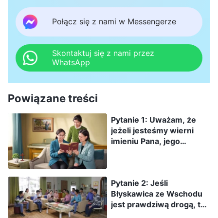
Połącz się z nami w Messengerze
Skontaktuj się z nami przez
WhatsApp
Powiązane treści
Pytanie 1: Uważam, że
jeżeli jesteśmy wierni
imieniu Pana, jego
drogom, i nie damy się
zwieść fałszywym
Chrystusom, zachowując
Pytanie 2: Jeśli
czujność, to Pan z
Błyskawica ze Wschodu
pewnością da nam znak
jest prawdziwą drogą, to
gdy nadejdzie. Nie
co jest podstawą
musimy nasłuchiwać