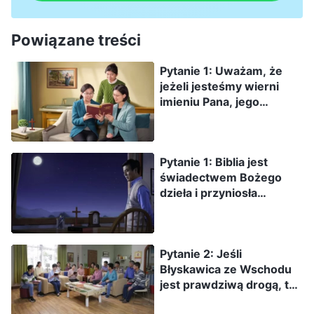
Powiązane treści
Pytanie 1: Uważam, że
jeżeli jesteśmy wierni
imieniu Pana, jego
drogom, i nie damy się
zwieść fałszywym
Chrystusom, zachowując
Pytanie 1: Biblia jest
czujność, to Pan z
świadectwem Bożego
pewnością da nam znak
dzieła i przyniosła
gdy nadejdzie. Nie
ludzkości wiele korzyści.
musimy nasłuchiwać
Dzięki czytaniu Biblii
głosu Pana, aby zostać
zaczęliśmy traktować
pochwyconymi. Bo Jezus
Pytanie 2: Jeśli
Boga jako Stwórcę
powiedział: „Jeśli wtedy
Błyskawica ze Wschodu
wszystkich rzeczy,
ktoś wam powie: Oto tu
jest prawdziwą drogą, to
dowiedzieliśmy się o
jest Chrystus, albo: Jest
co jest podstawą
Jego wszechmocy, Jego
tam – nie wierzcie.