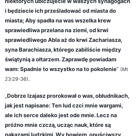
niektórych ubiczujecie w waszych synagogach
i będziecie ich prześladować od miasta do
miasta; Aby spadła na was wszelka krew
sprawiedliwa przelana na ziemi, od krwi
sprawiedliwego Abla aż do krwi Zachariasza,
syna Barachiasza, którego zabiliście między
świątynią a ołtarzem. Zaprawdę powiadam
wam: Spadnie to wszystko na to pokolenie
”
(Mt
.
23:29-36)
„
Dobrze Izajasz prorokował o was, obłudnikach,
jak jest napisane: Ten lud czci mnie wargami,
ale ich serce daleko jest ode mnie. Lecz na
próżno mnie czczą, ucząc nauk, które są
nakazami ludzkimi. Wy bowiem, opuściwszy