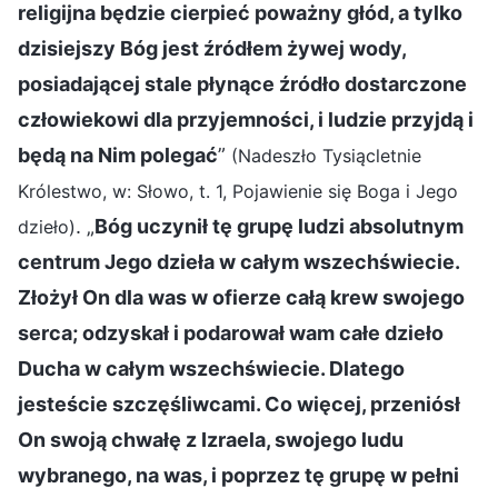
religijna będzie cierpieć poważny głód, a tylko
dzisiejszy Bóg jest źródłem żywej wody,
posiadającej stale płynące źródło dostarczone
człowiekowi dla przyjemności, i ludzie przyjdą i
będą na Nim polegać
”
(Nadeszło Tysiącletnie
Królestwo, w: Słowo, t. 1, Pojawienie się Boga i Jego
. „
Bóg uczynił tę grupę ludzi absolutnym
dzieło)
centrum Jego dzieła w całym wszechświecie.
Złożył On dla was w ofierze całą krew swojego
serca; odzyskał i podarował wam całe dzieło
Ducha w całym wszechświecie. Dlatego
jesteście szczęśliwcami. Co więcej, przeniósł
On swoją chwałę z Izraela, swojego ludu
wybranego, na was, i poprzez tę grupę w pełni