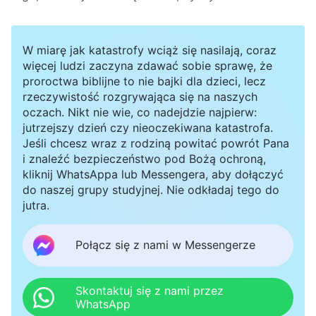
sądu dni ostatecznych. Zgodnie z proroctwem
biblijnym Pan nadejdzie na chmurach, pełen mocy i
chwały: dlaczego różni się to od sekretnego nadejścia
W miarę jak katastrofy wciąż się nasilają, coraz
Pana poprzez wcielenie, którego byliście świadkami?
więcej ludzi zaczyna zdawać sobie sprawę, że
proroctwa biblijne to nie bajki dla dzieci, lecz
rzeczywistość rozgrywająca się na naszych
oczach. Nikt nie wie, co nadejdzie najpierw:
jutrzejszy dzień czy nieoczekiwana katastrofa.
Jeśli chcesz wraz z rodziną powitać powrót Pana
i znaleźć bezpieczeństwo pod Bożą ochroną,
kliknij WhatsAppa lub Messengera, aby dołączyć
do naszej grupy studyjnej. Nie odkładaj tego do
jutra.
Połącz się z nami w Messengerze
Skontaktuj się z nami przez
WhatsApp