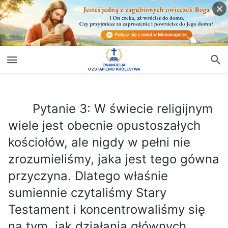
Pytanie 3: W świecie religijnym wiele jest obecnie opustoszałych kościołów, ale nigdy w pełni nie zrozumieliśmy, jaka jest tego gówna przyczyna. Dlatego właśnie sumiennie czytaliśmy Stary Testament i koncentrowaliśmy się na tym, jak działania głównych kapłanów żydowskich, uczonych w piśmie i faryzeuszy pod koniec Wieku Prawa doprowadziły do takiego spustoszenia w obrębie religii. Mimo że odkryliśmy pewne problemy, nigdy nie stało się to dla nas w pełni zrozumiałe. Odwiedzaliśmy też kościoły wielu wyznań w wielu różnych miejscach, ale nigdzie nie widzieliśmy dzieła Ducha Świętego. Nie bardzo wiemy, dlaczego w całym świecie religijnym panuje taka pustka. Jaka jest prawdziwa przyczyna tego stanu rzeczy?
Pytanie 3: W świecie religijnym
wiele jest obecnie opustoszałych
kościołów, ale nigdy w pełni nie
zrozumieliśmy, jaka jest tego gówna
przyczyna. Dlatego właśnie
sumiennie czytaliśmy Stary
Testament i koncentrowaliśmy się
na tym, jak działania głównych