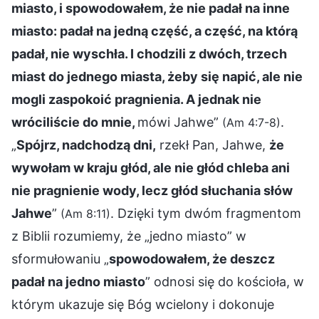
miasto, i spowodowałem, że nie padał na inne
miasto: padał na jedną część, a część, na którą
padał, nie wyschła. I chodzili z dwóch, trzech
miast do jednego miasta, żeby się napić, ale nie
mogli zaspokoić pragnienia. A jednak nie
wróciliście do mnie,
mówi Jahwe”
.
(Am 4:7-8)
„
Spójrz, nadchodzą dni,
rzekł Pan, Jahwe,
że
wywołam w kraju głód, ale nie głód chleba ani
nie pragnienie wody, lecz głód słuchania słów
Jahwe
”
. Dzięki tym dwóm fragmentom
(Am 8:11)
z Biblii rozumiemy, że „jedno miasto” w
sformułowaniu „
spowodowałem, że deszcz
padał na jedno miasto
” odnosi się do kościoła, w
którym ukazuje się Bóg wcielony i dokonuje