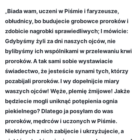
„
Biada wam, uczeni w Piśmie i faryzeusze,
obłudnicy, bo budujecie grobowce proroków i
zdobicie nagrobki sprawiedliwych; I mówicie:
Gdybyśmy żyli za dni naszych ojców, nie
bylibyśmy ich wspólnikami w przelewaniu krwi
proroków. A tak sami sobie wystawiacie
świadectwo, że jesteście synami tych, którzy
pozabijali proroków. I wy dopełnijcie miary
waszych ojców! Węże, plemię żmijowe! Jakże
będziecie mogli uniknąć potępienia ognia
piekielnego? Dlatego ja posyłam do was
proroków, mędrców i uczonych w Piśmie.
Niektórych z nich zabijecie i ukrzyżujecie, a