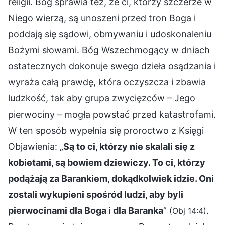
religii. Bóg sprawia też, że ci, którzy szczerze w
Niego wierzą, są unoszeni przed tron Boga i
poddają się sądowi, obmywaniu i udoskonaleniu
Bożymi słowami. Bóg Wszechmogący w dniach
ostatecznych dokonuje swego dzieła osądzania i
wyraża całą prawdę, która oczyszcza i zbawia
ludzkość, tak aby grupa zwycięzców – Jego
pierwociny – mogła powstać przed katastrofami.
W ten sposób wypełnia się proroctwo z Księgi
Objawienia: „
Są to ci, którzy nie skalali się z
kobietami, są bowiem dziewiczy. To ci, którzy
podążają za Barankiem, dokądkolwiek idzie. Oni
zostali wykupieni spośród ludzi, aby byli
pierwocinami dla Boga i dla Baranka
”
.
(Obj 14:4)