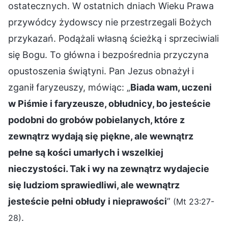
ostatecznych. W ostatnich dniach Wieku Prawa
przywódcy żydowscy nie przestrzegali Bożych
przykazań. Podążali własną ścieżką i sprzeciwiali
się Bogu. To główna i bezpośrednia przyczyna
opustoszenia świątyni. Pan Jezus obnażył i
zganił faryzeuszy, mówiąc: „
Biada wam, uczeni
w Piśmie i faryzeusze, obłudnicy, bo jesteście
podobni do grobów pobielanych, które z
zewnątrz wydają się piękne, ale wewnątrz
pełne są kości umarłych i wszelkiej
nieczystości. Tak i wy na zewnątrz wydajecie
się ludziom sprawiedliwi, ale wewnątrz
jesteście pełni obłudy i nieprawości
”
(Mt 23:27-
.
28)