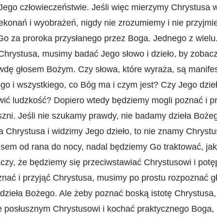
Jego człowieczeństwie. Jeśli więc mierzymy Chrystusa 
ekonań i wyobrażeń, nigdy nie zrozumiemy i nie przyjmi
o za proroka przysłanego przez Boga. Jednego z wielu.
hrystusa, musimy badać Jego słowo i dzieło, by zobaczy
awdę głosem Bożym. Czy słowa, które wyraża, są manifes
o i wszystkiego, co Bóg ma i czym jest? Czy Jego dzieł
ić ludzkość? Dopiero wtedy będziemy mogli poznać i pr
zni. Jeśli nie szukamy prawdy, nie badamy dzieła Boże
 Chrystusa i widzimy Jego dzieło, to nie znamy Chrystus
usem od rana do nocy, nadal będziemy Go traktować, ja
aczy, że będziemy się przeciwstawiać Chrystusowi i potę
nać i przyjąć Chrystusa, musimy po prostu rozpoznać gł
dzieła Bożego. Ale żeby poznać boską istotę Chrystusa
ie posłusznym Chrystusowi i kochać praktycznego Boga,