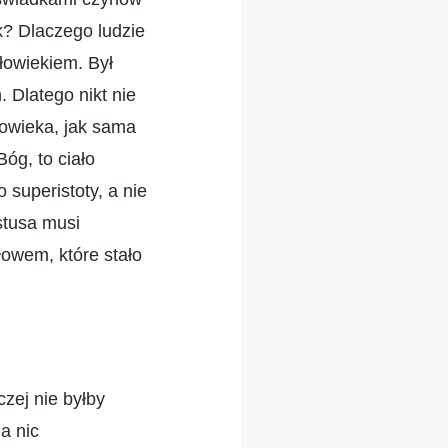
k? Dlaczego ludzie
łowiekiem. Był
. Dlatego nikt nie
łowieka, jak sama
óg, to ciało
 superistoty, a nie
stusa musi
owem, które stało
zej nie byłby
a nic