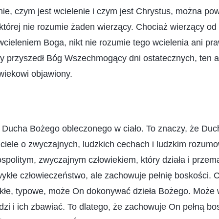
nie, czym jest wcielenie i czym jest Chrystus, można powi
której nie rozumie żaden wierzący. Chociaż wierzący od t
wcieleniem Boga, nikt nie rozumie tego wcielenia ani praw
edy przyszedł Bóg Wszechmogący dni ostatecznych, ten a
wiekowi objawiony.
 Ducha Bożego obleczonego w ciało. To znaczy, że Duc
w ciele o zwyczajnych, ludzkich cechach i ludzkim rozum
spolitym, zwyczajnym człowiekiem, który działa i przem
wykłe człowieczeństwo, ale zachowuje pełnię boskości. 
wykłe, typowe, może On dokonywać dzieła Bożego. Może 
zi i ich zbawiać. To dlatego, że zachowuje On pełną bo