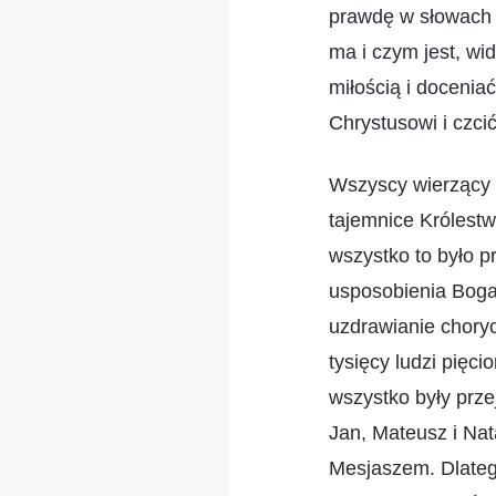
prawdę w słowach i
ma i czym jest, wi
miłością i docenia
Chrystusowi i czci
Wszyscy wierzący w
tajemnice Królestw
wszystko to było 
usposobienia Boga 
uzdrawianie chory
tysięcy ludzi pięc
wszystko były prze
Jan, Mateusz i Nat
Mesjaszem. Dlateg