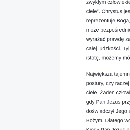
zwykłym człowiekie
ciele”. Chrystus 
reprezentuje Boga
może bezpośrednio
wyrażać prawdę za
całej ludzkości. T
istotę, możemy mó
Największa tajemni
postury, czy raczej
ciele. Żaden człowi
gdy Pan Jezus przy
doświadczył Jego s
Bożym. Dlatego wci
Kiedy Pan Jezus pr