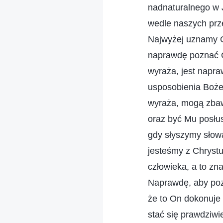
nadnaturalnego w 
wedle naszych prz
Najwyżej uznamy G
naprawdę poznać C
wyraża, jest napr
usposobienia Bożeg
wyraża, mogą zbaw
oraz być Mu posłus
gdy słyszymy słowa
jesteśmy z Chryst
człowieka, a to zn
Naprawdę, aby poz
że to On dokonuje 
stać się prawdziw