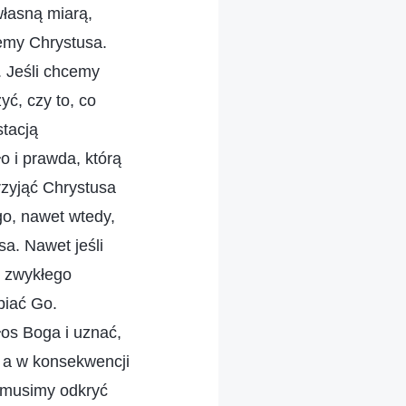
własną miarą,
emy Chrystusa.
 Jeśli chcemy
ć, czy to, co
tacją
o i prawda, którą
zyjąć Chrystusa
go, nawet wtedy,
a. Nawet jeśli
k zwykłego
piać Go.
os Boga i uznać,
, a w konsekwencji
 musimy odkryć