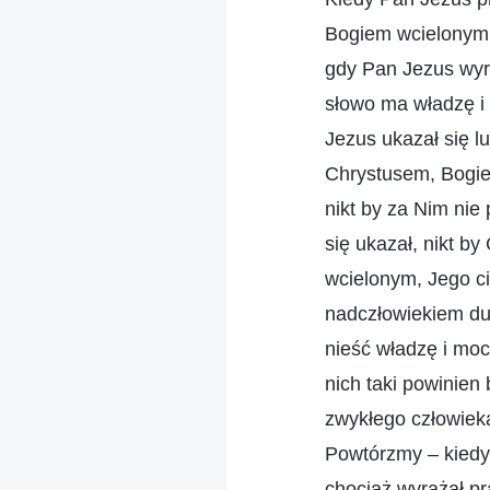
Bogiem wcielonym. 
gdy Pan Jezus wyra
słowo ma władzę i 
Jezus ukazał się l
Chrystusem, Bogiem
nikt by za Nim nie
się ukazał, nikt b
wcielonym, Jego c
nadczłowiekiem du
nieść władzę i moc
nich taki powinien
zwykłego człowiek
Powtórzmy – kiedy
chociaż wyrażał pr