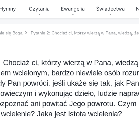
Hymny
Czytania
Ewangelia
Świadectwa
N
nie się Boga
: Chociaż ci, którzy wierzą w Pana, wiedzą
iem wcielonym, bardzo niewiele osób roz
dy Pan powróci, jeśli ukaże się tak, jak Pa
owieczym i wykonując dzieło, ludzie napr
ozpoznać ani powitać Jego powrotu. Czym
wcielenie? Jaka jest istota wcielenia?