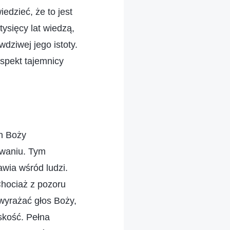
edzieć, że to jest
ysięcy lat wiedzą,
dziwej jego istoty.
spekt tajemnicy
h Boży
owaniu. Tym
awia wśród ludzi.
Chociaż z pozoru
wyrażać głos Boży,
skość. Pełna