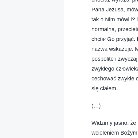
Pana Jezusa, mówil
tak o Nim mówili? 
normalną, przecięt
chciał Go przyjąć.
nazwa wskazuje. Mu
pospolite i zwycza
zwykłego człowieka
cechować zwykłe c
się ciałem.
(…)
Widzimy jasno, że 
wcieleniem Bożym. 