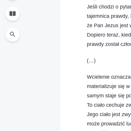
Jeśli chodzi o pyta
tajemnica prawdy, 
że Pan Jezus jest 
Dopiero teraz, ki
prawdy został czło
(…)
Wcielenie oznacza
materializuje się 
samym staje się po
To ciało cechuje z
Jego ciało jest z
może prowadzić lud