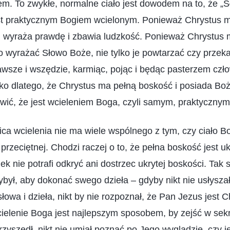
m. To zwykłe, normalne ciało jest dowodem na to, że „S
jest praktycznym Bogiem wcielonym. Ponieważ Chrystus 
, wyraża prawdę i zbawia ludzkość. Ponieważ Chrystus 
 wyrażać Słowo Boże, nie tylko je powtarzać czy prze
wsze i wszędzie, karmiąc, pojąc i będąc pasterzem czł
ylko dlatego, że Chrystus ma pełną boskość i posiada Bo
wić, że jest wcieleniem Boga, czyli samym, praktyczny
ca wcielenia nie ma wiele wspólnego z tym, czy ciało Bo
 przeciętnej. Chodzi raczej o to, że pełna boskość jest u
ek nie potrafi odkryć ani dostrzec ukrytej boskości. Tak
był, aby dokonać swego dzieła – gdyby nikt nie usłyszał
łowa i dzieła, nikt by nie rozpoznał, że Pan Jezus jest
elenie Boga jest najlepszym sposobem, by zejść w sekr
zyszedł, nikt nie umiał poznać po Jego wyglądzie, czy j