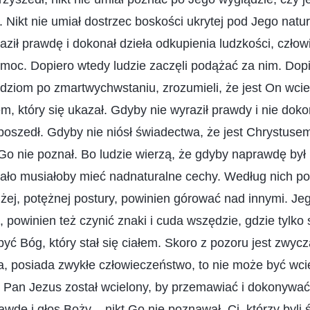
Nikt nie umiał dostrzec boskości ukrytej pod Jego natu
ził prawdę i dokonał dzieła odkupienia ludzkości, człow
moc. Dopiero wtedy ludzie zaczęli podążać za nim. Dop
udziom po zmartwychwstaniu, zrozumieli, że jest On wci
, który się ukazał. Gdyby nie wyraził prawdy i nie doko
 poszedł. Gdyby nie niósł świadectwa, że jest Chrystuse
y Go nie poznał. Bo ludzie wierzą, że gdyby naprawdę by
iało musiałoby mieć nadnaturalne cechy. Według nich po
żej, potężnej postury, powinien górować nad innymi. Je
, powinien też czynić znaki i cuda wszędzie, gdzie tylko
 być Bóg, który stał się ciałem. Skoro z pozoru jest zwyc
a, posiada zwykłe człowieczeństwo, to nie może być wc
 Pan Jezus został wcielony, by przemawiać i dokonywać 
awdę i głos Boży – nikt Go nie poznawał. Ci, którzy byl