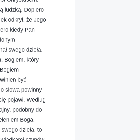
rą ludzką. Dopiero
iek odkrył, że Jego
iero kiedy Pan
elonym
nał swego dzieła,
m, Bogiem, który
ł Bogiem
winien być
go słowa powinny
 się pojawi. Według
zajny, podobny do
ieleniem Boga.
swego dzieła, to
i świadkami czynów