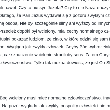
i nawet: Czy to nie syn Józefa? Czy to nie Nazareńczy
Dlatego, że Pan Jezus wydawał się z pozoru zwykłym cz
ną osobą. Nie był szczególnie silny ani wyższy od innych
 Przecież dopóki był wcielony, miał cechy normalnego cz
siał pokazać ludziom, że ciało, w które odział się sam B
jne. Wygląda jak zwykły człowiek. Gdyby Bóg wybrał ciało
, całe znaczenie wcielenie straciłoby sens. Zatem Chry
złowieczeństwo. Tylko tak można dowieść, że jest On Sł
Bóg wcielony musi mieć normalne człowieczeństwo. Inac
Na pozór wygląda jak zwykły, pospolity człowiek i nie m