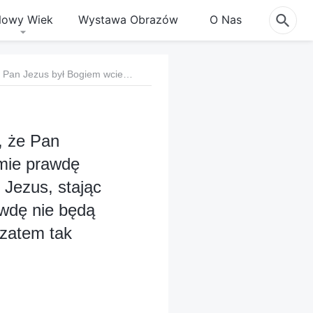
owy Wiek
Wystawa Obrazów
O Nas
Pytanie 2: Chociaż ci, którzy wierzą w Pana, wiedzą, że Pan Jezus był Bogiem wcielonym, bardzo niewiele osób rozumie prawdę wcielenia. Kiedy Pan powróci, jeśli ukaże się tak, jak Pan Jezus, stając się Synem Człowieczym i wykonując dzieło, ludzie naprawdę nie będą w stanie Go rozpoznać ani powitać Jego powrotu. Czym zatem tak naprawdę jest wcielenie? Jaka jest istota wcielenia?
, że Pan
umie prawdę
n Jezus, stając
awdę nie będą
 zatem tak