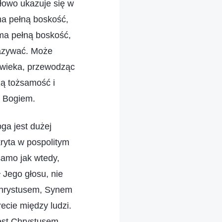
łowo ukazuje się w
ma pełną boskość,
ma pełną boskość,
kazywać. Może
owieka, przewodząc
żą tożsamość i
m Bogiem.
ga jest dużej
kryta w pospolitym
 samo jak wtedy,
 Jego głosu, nie
 Chrystusem, Synem
ecie między ludzi.
est Chrystusem,