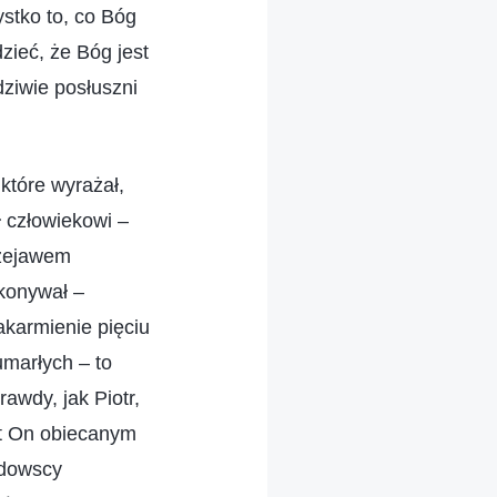
stko to, co Bóg
zieć, że Bóg jest
dziwie posłuszni
które wyrażał,
ł człowiekowi –
rzejawem
okonywał –
akarmienie pięciu
umarłych – to
awdy, jak Piotr,
st On obiecanym
ydowscy