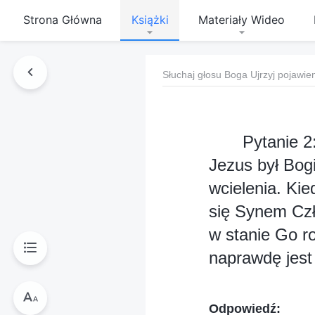
Strona Główna
Książki
Materiały Wideo
Słuchaj głosu Boga Ujrzyj pojawie
Pytanie 2
Jezus był Bog
wcielenia. Kie
się Synem Czł
w stanie Go r
naprawdę jest 
Odpowiedź: