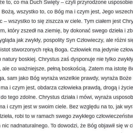
e to, co ma Duch Święty – czyli przyrodzone usposobien
ę Bożą, wszystko to, co Bóg ma i czym jest, Jego wszec
 – wszystko to się ziszcza w ciele. Tym ciałem jest Chry
, który zszedł na ziemię, by dokonać swego dzieła i zb
gląda jak zwykły, pospolity Syn Człowieczy, ale różni si
 istot stworzonych ręką Boga. Człowiek ma jedynie czło
 natury boskiej. Chrystus zaś dysponuje nie tylko zwykł
 ale co ważniejsze, pełną boskością. Zatem ma istotę B
a, sam jako Bóg wyraża wszelkie prawdy, wyraża Boże u
ma i czym jest, obdarza człowieka prawdą, drogą i życi
t do tego zdolne. Chrystus działa i mówi, wyraża usposo
a i czym jest w swoim ciele. Bez względu na to, jak wy
zieła, robi to w ramach swego zwykłego człowieczeńst
 nic nadnaturalnego. To dowodzi, że Bóg objawił się w ciel