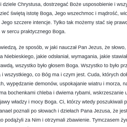
 dziele Chrystusa, dostrzegać Boże usposobienie i wszy
dzieć świętą istotę Boga, Jego wszechmoc i mądrość, wid
ć Jego szczere intencje. Tylko tak możemy stać się praw
ć w sercu praktycznego Boga.
iedzą, że sposób, w jaki nauczał Pan Jezus, że słowo, 
a Niebieskiego, jakie odsłaniał, wymagania, jakie stawia
prawdą, wszystko było głosem Boga. Wszystko to było p
i wszystkiego, co Bóg ma i czym jest. Cuda, których d
ch, wypędzanie demonów, uspokajanie wiatru i morza, n
ioma bochenkami chleba i dwiema rybami, wskrzeszanie 
jawy władzy i mocy Boga. Ci, którzy wtedy poszukiwali pr
anael poznali po słowach i dziełach Pana Jezusa, że je
o podążyli za Nim i otrzymali zbawienie. Tymczasem ż