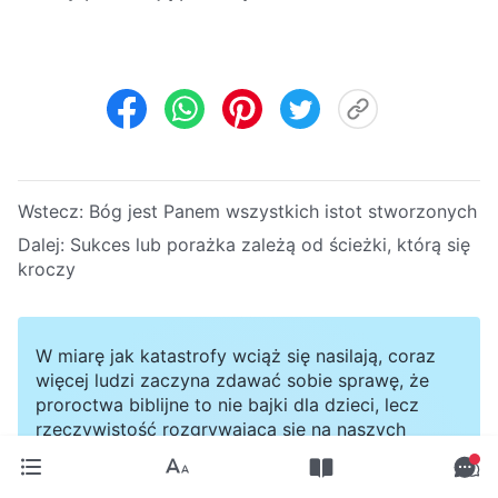
Wstecz:
Bóg jest Panem wszystkich istot stworzonych
Dalej:
Sukces lub porażka zależą od ścieżki, którą się
kroczy
W miarę jak katastrofy wciąż się nasilają, coraz
więcej ludzi zaczyna zdawać sobie sprawę, że
proroctwa biblijne to nie bajki dla dzieci, lecz
rzeczywistość rozgrywająca się na naszych
oczach. Nikt nie wie, co nadejdzie najpierw:
jutrzejszy dzień czy nieoczekiwana katastrofa.