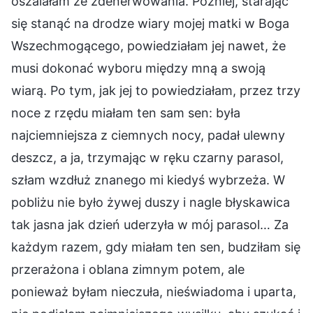
oszalałam ze zdenerwowania. Później, starając
się stanąć na drodze wiary mojej matki w Boga
Wszechmogącego, powiedziałam jej nawet, że
musi dokonać wyboru między mną a swoją
wiarą. Po tym, jak jej to powiedziałam, przez trzy
noce z rzędu miałam ten sam sen: była
najciemniejsza z ciemnych nocy, padał ulewny
deszcz, a ja, trzymając w ręku czarny parasol,
szłam wzdłuż znanego mi kiedyś wybrzeża. W
pobliżu nie było żywej duszy i nagle błyskawica
tak jasna jak dzień uderzyła w mój parasol… Za
każdym razem, gdy miałam ten sen, budziłam się
przerażona i oblana zimnym potem, ale
ponieważ byłam nieczuła, nieświadoma i uparta,