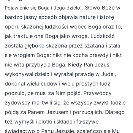
. Słowo Boże w
Pojawienie się Boga i Jego dzieło)
bardzo jasny sposób objawia naturę i istotę
oporu skażonej ludzkości wobec Boga oraz to,
jak traktuje ona Boga jako wroga. Ludzkość
została głęboko skażona przez szatana i stała
się wrogiem Boga: nikt nie kocha prawdy i nikt
nie wita przybycia Boga. Kiedy Pan Jezus
wykonywał dzieło i wyrażał prawdę w Judei,
dokonał wielu cudów i wielu prostych ludzi
poczuło, że musi za Nim pójść. Przywódcy
żydowscy martwili się, że wszyscy zwykli ludzie
pójdą za Panem Jezusem i porzucą ich. Dlatego
też wymyślili plotki i składali fałszywe
świadectwo o Panu Jezusie, szaleńczo się Mu