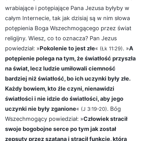
wrabiające i potępiające Pana Jezusa byłyby w
całym Internecie, tak jak dzisiaj są w nim słowa
potępienia Boga Wszechmogącego przez świat
religijny. Wiesz, co to oznacza? Pan Jezus
powiedział: »
Pokolenie to jest złe
«
. »
A
(Łk 11:29)
potępienie polega na tym, że światłość przyszła
na świat, lecz ludzie umiłowali ciemność
bardziej niż światłość, bo ich uczynki były złe.
Każdy bowiem, kto źle czyni, nienawidzi
światłości i nie idzie do światłości, aby jego
uczynki nie były zganione
«
. Bóg
(J 3:19-20)
Wszechmogący powiedział: »
Człowiek stracił
swoje bogobojne serce po tym jak został
zepsuty przez szatana i stracił funkcję, którą