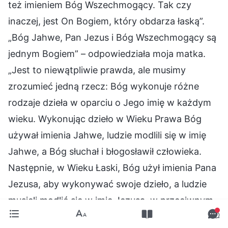
też imieniem Bóg Wszechmogący. Tak czy
inaczej, jest On Bogiem, który obdarza łaską”.
„Bóg Jahwe, Pan Jezus i Bóg Wszechmogący są
jednym Bogiem” – odpowiedziała moja matka.
„Jest to niewątpliwie prawda, ale musimy
zrozumieć jedną rzecz: Bóg wykonuje różne
rodzaje dzieła w oparciu o Jego imię w każdym
wieku. Wykonując dzieło w Wieku Prawa Bóg
używał imienia Jahwe, ludzie modlili się w imię
Jahwe, a Bóg słuchał i błogosławił człowieka.
Następnie, w Wieku Łaski, Bóg użył imienia Pana
Jezusa, aby wykonywać swoje dzieło, a ludzie
musieli modlić się w imię Jezusa, w przeciwnym
razie ich grzechy nie byłyby wybaczone ani nie