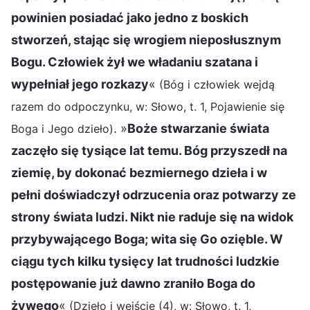
powinien posiadać jako jedno z boskich
stworzeń, stając się wrogiem nieposłusznym
Bogu. Człowiek żył we władaniu szatana i
wypełniał jego rozkazy
«
(Bóg i człowiek wejdą
razem do odpoczynku, w: Słowo, t. 1, Pojawienie się
. »
Boże stwarzanie świata
Boga i Jego dzieło)
zaczęło się tysiące lat temu. Bóg przyszedł na
ziemię, by dokonać bezmiernego dzieła i w
pełni doświadczył odrzucenia oraz potwarzy ze
strony świata ludzi. Nikt nie raduje się na widok
przybywającego Boga; wita się Go ozięble. W
ciągu tych kilku tysięcy lat trudności ludzkie
postępowanie już dawno zraniło Boga do
żywego
«
(Dzieło i wejście (4), w: Słowo, t. 1,