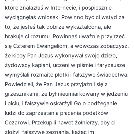
które znalazłaś w Internecie, i pospiesznie
wyciągnęłaś wniosek. Powinno być ci wstyd za
to, że jesteś tak dobrze wykształcona, ale
brakuje ci rozumu. Powinnaś uważnie przyjrzeć
się Czterem Ewangeliom, a wówczas zobaczysz,
że kiedy Pan Jezus wykonywał swoje dzieło,
żydowscy kapłani, uczeni w piśmie i faryzeusze
wymyślali rozmaite plotki i fałszywe świadectwa.
Powiedzieli, że Pan Jezus przyjaźnił się z
grzesznikami, że był nieumiarkowany w jedzeniu
i piciu, i fałszywie oskarżyli Go o podżeganie
ludzi do zaprzestania płacenia podatków
Cezarowi. Przekupili nawet żołnierzy, aby ci
złożyli fałszywe zeznania, każąc im