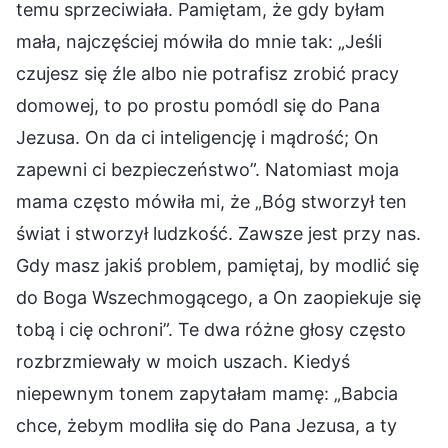
temu sprzeciwiała. Pamiętam, że gdy byłam
mała, najczęściej mówiła do mnie tak: „Jeśli
czujesz się źle albo nie potrafisz zrobić pracy
domowej, to po prostu pomódl się do Pana
Jezusa. On da ci inteligencję i mądrość; On
zapewni ci bezpieczeństwo”. Natomiast moja
mama często mówiła mi, że „Bóg stworzył ten
świat i stworzył ludzkość. Zawsze jest przy nas.
Gdy masz jakiś problem, pamiętaj, by modlić się
do Boga Wszechmogącego, a On zaopiekuje się
tobą i cię ochroni”. Te dwa różne głosy często
rozbrzmiewały w moich uszach. Kiedyś
niepewnym tonem zapytałam mamę: „Babcia
chce, żebym modliła się do Pana Jezusa, a ty