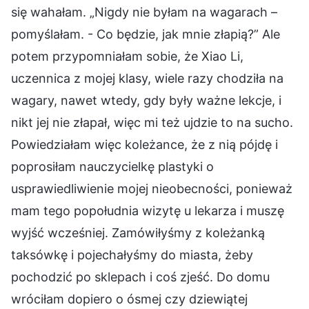
się wahałam. „Nigdy nie byłam na wagarach –
pomyślałam. - Co będzie, jak mnie złapią?” Ale
potem przypomniałam sobie, że Xiao Li,
uczennica z mojej klasy, wiele razy chodziła na
wagary, nawet wtedy, gdy były ważne lekcje, i
nikt jej nie złapał, więc mi też ujdzie to na sucho.
Powiedziałam więc koleżance, że z nią pójdę i
poprosiłam nauczycielkę plastyki o
usprawiedliwienie mojej nieobecności, ponieważ
mam tego popołudnia wizytę u lekarza i muszę
wyjść wcześniej. Zamówiłyśmy z koleżanką
taksówkę i pojechałyśmy do miasta, żeby
pochodzić po sklepach i coś zjeść. Do domu
wróciłam dopiero o ósmej czy dziewiątej