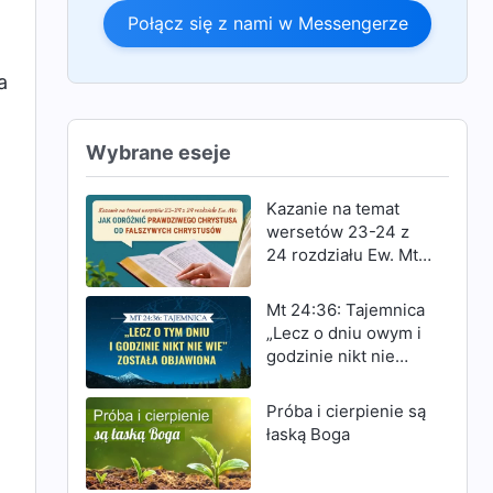
Połącz się z nami w Messengerze
a
Wybrane eseje
Kazanie na temat
wersetów 23-24 z
24 rozdziału Ew. Mt:
Jak odróżnić
prawdziwego
Mt 24:36: Tajemnica
Chrystusa od
„Lecz o dniu owym i
fałszywych
godzinie nikt nie
Chrystusów
wie” została
objawiona
Próba i cierpienie są
łaską Boga