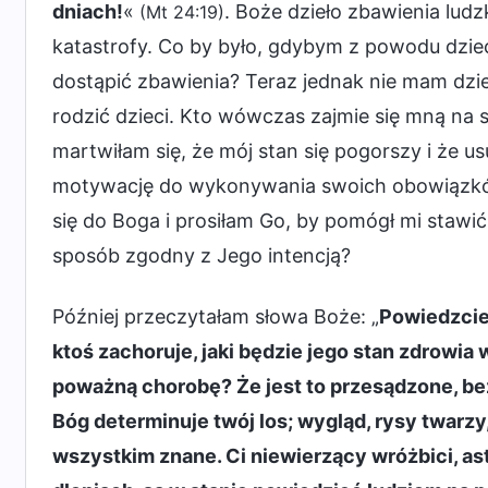
dniach!
«
. Boże dzieło zbawienia ludz
(Mt 24:19)
katastrofy. Co by było, gdybym z powodu dzi
dostąpić zbawienia? Teraz jednak nie mam dzie
rodzić dzieci. Kto wówczas zajmie się mną na st
martwiłam się, że mój stan się pogorszy i że u
motywację do wykonywania swoich obowiązków. 
się do Boga i prosiłam Go, by pomógł mi staw
sposób zgodny z Jego intencją?
Później przeczytałam słowa Boże: „
Powiedzcie 
ktoś zachoruje, jaki będzie jego stan zdrowia
poważną chorobę? Że jest to przesądzone, bez
Bóg determinuje twój los; wygląd, rysy twarzy,
wszystkim znane. Ci niewierzący wróżbici, as