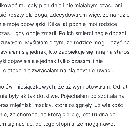
dkować mu cały plan dnia i nie miałabym czasu ani
sić koszty dla Boga, zdecydowałam więc, że na razie
ie moje obowiązki. Kilka lat później moi rodzice
zasu, gdy oboje zmarli. Po ich śmierci nagle dopadł
zuwałam. Myślałam o tym, że rodzice mogli liczyć na
nawiałam się jednak, kto zaopiekuje się mną na staroś
yśl pojawiała się jednak tylko czasami i nie
latego nie zwracałam na nią zbytniej uwagi.
 bólów miesiączkowych, że aż wymiotowałam. Od lat
nie były aż tak dotkliwe. Pojechałam do szpitala na
z mięśniaki macicy, które osiągnęły już wielkość
, że choroba, na którą cierpię, jest trudna do
m się nasilać, do tego stopnia, że mogą nawet