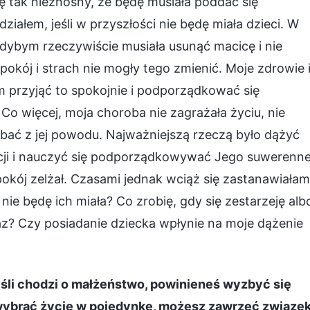
się tak nieznośny, że będę musiała poddać się
udziałem, jeśli w przyszłości nie będę miała dzieci. W
Gdybym rzeczywiście musiała usunąć macicę i nie
epokój i strach nie mogły tego zmienić. Moje zdrowie 
 przyjąć to spokojnie i podporządkować się
o więcej, moja choroba nie zagrażała życiu, nie
bać z jej powodu. Najważniejszą rzeczą było dążyć
acji i nauczyć się podporządkowywać Jego suwerenne
okój zelżał. Czasami jednak wciąż się zastanawiałam
i nie będę ich miała? Co zrobię, gdy się zestarzeję alb
z? Czy posiadanie dziecka wpłynie na moje dążenie
śli chodzi o małżeństwo, powinieneś wyzbyć się
wybrać życie w pojedynkę, możesz zawrzeć związe