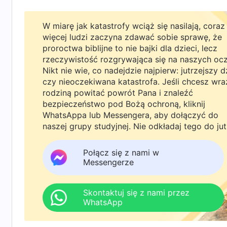
Bóg, ale możesz również dokonać samodzieln
W miarę jak katastrofy wciąż się nasilają, coraz
okoliczności. Bóg nie będzie ci narzucał regu
więcej ludzi zaczyna zdawać sobie sprawę, że
lub miliarderem i mówisz: »Dla mnie ósemka l
proroctwa biblijne to nie bajki dla dzieci, lecz
rzeczywistość rozgrywająca się na naszych oc
dużej liczby dzieci nie przeszkodzi mi w wypeł
Nikt nie wie, co nadejdzie najpierw: jutrzejszy d
zbyt duży kłopot, możesz mieć tyle dzieci; Bó
czy nieoczekiwana katastrofa. Jeśli chcesz wra
rodziną powitać powrót Pana i znaleźć
względem twojego zbawienia na podstawie tego
bezpieczeństwo pod Bożą ochroną, kliknij
Czy to jasne?
(Tak)”
(Jak dążyć do prawdy (16), w
WhatsAppa lub Messengera, aby dołączyć do
naszej grupy studyjnej. Nie odkładaj tego do jut
Bożym zrozumiałam nagle, że małżeństwo i pos
Boga. Bóg nie potępia ludzi za to, że wchodzą 
Połącz się z nami w
dana osoba może zostać zbawiona, głównie n
Messengerze
obowiązków i bierze przy tym pod uwagę, czy 
Nawet gdy ktoś nie zawarł związku małżeńskiego
Skontaktuj się z nami przez
WhatsApp
i nie wyzbędzie się zepsutego usposobienia, o
Bóg nie patrzy na nasze zewnętrzne poświęcen