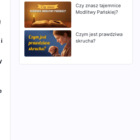
Czy znasz tajemnice
Modlitwy Pańskiej?
ą
Czym jest prawdziwa
i
skrucha?
y
e