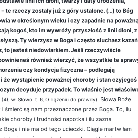
stawie linii ich dłoni, twarzy i daty urodzenia,
– te rzeczy zostały już z góry ustalone. (…) to Bóg
drowia w określonym wieku i czy zapadnie na poważn
ją kogoś, kto im wywróży przyszłość z linii dłoni, z
usłyszą. Ty wierzysz w Boga i często słuchasz kazań 
z, to jesteś niedowiarkiem. Jeśli rzeczywiście
 powinieneś również wierzyć, że wszystkie te spraw
horzenia czy kondycja fizyczna – podlegają
i że wystąpienie poważnej choroby i stan czyjegoś
o czym decyduje przypadek. To właśnie jest właściw
. Słowa Boże
(4), w: Słowo, t. 6, O dążeniu do prawdy)
 i śmierć są nam przeznaczone przez Boga. To, ilu
kie choroby i trudności napotka i ilu zazna
z Boga i nie ma od tego ucieczki. Ciągle martwiłam