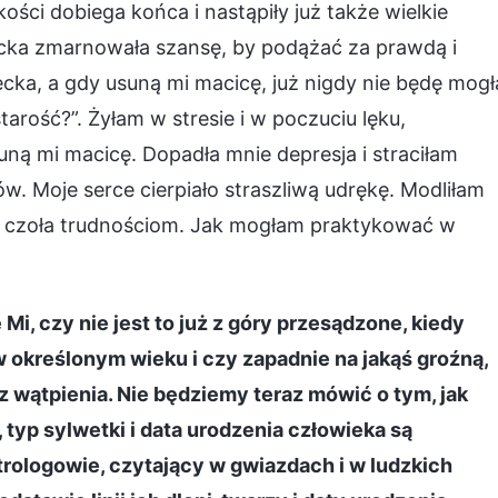
kości dobiega końca i nastąpiły już także wielkie
ecka zmarnowała szansę, by podążać za prawdą i
cka, a gdy usuną mi macicę, już nigdy nie będę mogł
arość?”. Żyłam w stresie i w poczuciu lęku,
suną mi macicę. Dopadła mnie depresja i straciłam
Moje serce cierpiało straszliwą udrękę. Modliłam
ić czoła trudnościom. Jak mogłam praktykować w
Mi, czy nie jest to już z góry przesądzone, kiedy
 w określonym wieku i czy zapadnie na jakąś groźną,
 wątpienia. Nie będziemy teraz mówić o tym, jak
 typ sylwetki i data urodzenia człowieka są
trologowie, czytający w gwiazdach i w ludzkich