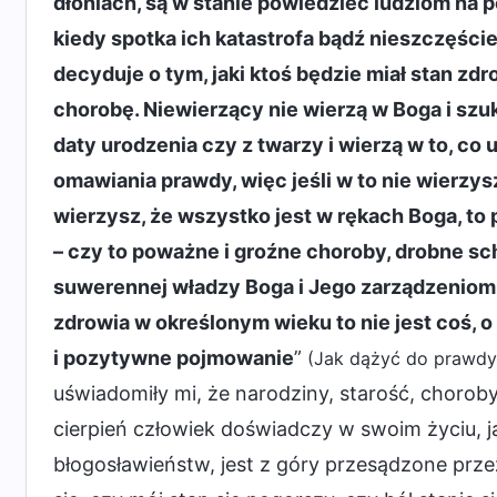
dłoniach, są w stanie powiedzieć ludziom na pod
kiedy spotka ich katastrofa bądź nieszczęście 
decyduje o tym, jaki ktoś będzie miał stan z
chorobę. Niewierzący nie wierzą w Boga i szuka
daty urodzenia czy z twarzy i wierzą w to, co 
omawiania prawdy, więc jeśli w to nie wierzys
wierzysz, że wszystko jest w rękach Boga, to
– czy to poważne i groźne choroby, drobne sc
suwerennej władzy Boga i Jego zarządzeniom 
zdrowia w określonym wieku to nie jest coś, 
i pozytywne pojmowanie
”
(Jak dążyć do prawdy 
uświadomiły mi, że narodziny, starość, choroby
cierpień człowiek doświadczy w swoim życiu, ja
błogosławieństw, jest z góry przesądzone prze