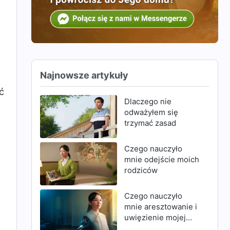
Najnowsze artykuły
ć
Dlaczego nie
odważyłem się
trzymać zasad
Czego nauczyło
mnie odejście moich
rodziców
Czego nauczyło
mnie aresztowanie i
uwięzienie mojej
matki