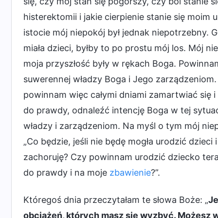
się, czy mój stan się pogorszy, czy ból stanie 
histerektomii i jakie cierpienie stanie się moim 
istocie mój niepokój był jednak niepotrzebny. 
miała dzieci, byłby to po prostu mój los. Mój ni
moja przyszłość były w rękach Boga. Powinnam
suwerennej władzy Boga i Jego zarządzeniom. C
powinnam więc całymi dniami zamartwiać się i 
do prawdy, odnaleźć intencję Boga w tej sytu
władzy i zarządzeniom. Na myśl o tym mój niep
„Co będzie, jeśli nie będę mogła urodzić dzieci 
zachoruję? Czy powinnam urodzić dziecko tera
do prawdy i na moje
zbawienie
?”.
Któregoś dnia przeczytałam te słowa Boże: „
Je
obciążeń, których masz się wyzbyć. Możesz 