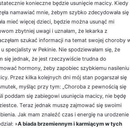
tatecznie konieczne będzie usunięcie macicy. Kiedy
aczęła namawiać mnie, żebym szybko zdecydowała się
iała mieć więcej dzieci, będzie można usunąć mi
owom zbytniej uwagi i uznałam, że lekarka z
częłam szukać informacji na temat swojej choroby 
u specjalisty w Pekinie. Nie spodziewałam się, że
się jednak, że jest rzeczywiście trudna do
jmować hormony, żeby zapobiec szybkiemu nasileniu
y. Przez kilka kolejnych dni mój stan pogarszał się
 smutek, myśląc przy tym: „Choroba z pewnością się
śli poddam się zabiegowi usunięcia macicy, nie będę
dziestce. Teraz jednak muszę zajmować się swoimi
ienia. Jak mam znaleźć czas i energię na urodzenie 
ział: »
A biada brzemiennym i karmiącym w tych