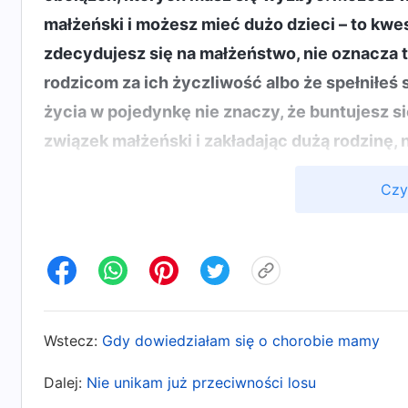
małżeński i możesz mieć dużo dzieci – to kwes
zdecydujesz się na małżeństwo, nie oznacza
rodzicom za ich życzliwość albo że spełniłe
życia w pojedynkę nie znaczy, że buntujesz si
związek małżeński i zakładając dużą rodzinę, 
przeciwstawiasz. Nie zostaniesz za to potępio
Czy
powodem, dla którego Bóg na koniec obdarzy 
twoim zbawieniu na podstawie tego, czy żyjes
dzieci. Boga nie interesuje twój stan cywilny;
masz postawę względem wypełniania obowiązk
życie, w jakim stopniu się jej podporządkowa
Wstecz:
Gdy dowiedziałam się o chorobie mamy
Aby ustalić, czy zostaniesz zbawiony, Bóg od
przyjrzy się twojej ścieżce życiowej, zasadom
Dalej:
Nie unikam już przeciwności losu
wybrałeś. (…) Jeśli chodzi o to, ile dzieci bę