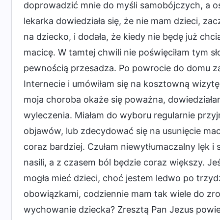
doprowadzić mnie do myśli samobójczych, a os
lekarka dowiedziała się, że nie mam dzieci, z
na dziecko, i dodała, że kiedy nie będę już chc
macicę. W tamtej chwili nie poświęciłam tym sł
pewnością przesadza. Po powrocie do domu za
Internecie i umówiłam się na kosztowną wizytę 
moja choroba okaże się poważna, dowiedziałam 
wyleczenia. Miałam do wyboru regularnie przy
objawów, lub zdecydować się na usunięcie macic
coraz bardziej. Czułam niewytłumaczalny lęk i
nasili, a z czasem ból będzie coraz większy. Je
mogła mieć dzieci, choć jestem ledwo po trzy
obowiązkami, codziennie mam tak wiele do zrob
wychowanie dziecka? Zresztą Pan Jezus powied