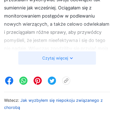
sumiennie jak wcześniej. Ociągałam się z
monitorowaniem postępów w podlewaniu
nowych wierzących, a także celowo odwlekałam
i przeciągałam różne sprawy, aby przywódcy
pomyśleli, że jestem nieefektywna i się do tego
nie nadaję. Wówczas zgodziliby się przyjąć moją
rezygnację. W tamtym czasie Chen Lu
Czytaj więcej
monitorowała również pracę kilku innych
kościołów, więc Li Yang i ja musieliśmy szybko
zaznajomić się z sytuacją, aby przejąć jej
obowiązki. Jednak gdy Chen Lu opowiedziała
nam o sytuacji w tych kościołach, obawiałam się,
Wstecz:
Jak wyzbyłem się niepokoju związanego z
że gdy już zrozumiem sytuację i wezmę na siebie
chorobą
odpowiedzialność za pracę, trudniej będzie mi