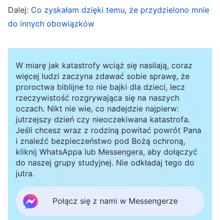
Dalej:
Co zyskałam dzięki temu, że przydzielono mnie
zrezygnować. Dlatego wykręciłam się, mówiąc,
do innych obowiązków
że jestem zajęta, aby nie musieć zapoznawać się
z pracą. Czasami miałam niewielkie wyrzuty
sumienia, myśląc: „Powinnam jak najszybciej
W miarę jak katastrofy wciąż się nasilają, coraz
więcej ludzi zaczyna zdawać sobie sprawę, że
podjąć się tych zadań. Nie spieszyłam się z tym,
proroctwa biblijne to nie bajki dla dzieci, lecz
bo chciałam oszczędzić sobie cierpienia i
rzeczywistość rozgrywająca się na naszych
oczach. Nikt nie wie, co nadejdzie najpierw:
wyczerpania. Nie tak wygląda ochrona pracy
jutrzejszy dzień czy nieoczekiwana katastrofa.
kościoła!”. Potem jednak się zreflektowałam:
Jeśli chcesz wraz z rodziną powitać powrót Pana
„Jeśli zapoznam się z tymi zadaniami, nie będę
i znaleźć bezpieczeństwo pod Bożą ochroną,
kliknij WhatsAppa lub Messengera, aby dołączyć
mogła odejść, a moje ciało na tym ucierpi. W
do naszej grupy studyjnej. Nie odkładaj tego do
każdym razie, jeśli ja nie przejmę tej pracy, zrobi
jutra.
to Li Yang. Poza tym Chen Lu nadal częściowo
Połącz się z nami w Messengerze
się tym zajmuje, więc nie jest tak, że nie będzie
komu wykonać tych zadań”. Gdy o tym