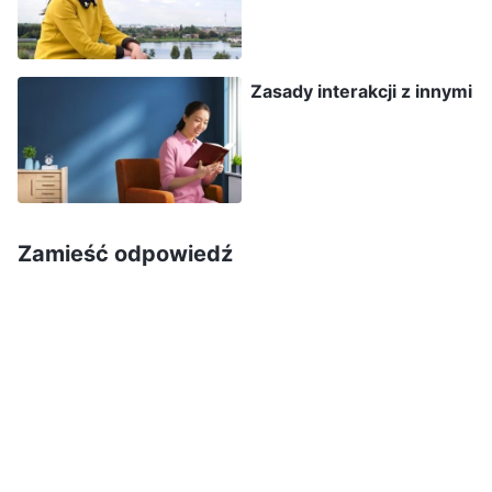
powiedzieć, że Bóg przygotował dla nich takie
wydarzenia życiowe. Ręka Boża o tym
Zasady interakcji z innymi
przesądziła. Nie możesz skupiać się na
obiektywnych powodach i przyczynach, twoich
rodziców miało to spotkać w tym właśnie wieku,
ta choroba była im z góry przeznaczona. Czy
mogliby jej uniknąć, gdybyś był przy nich?
Zamieść odpowiedź
Gdyby Bóg nie zdecydował, że przypadnie im w
udziale taki los, że zachorują, to nic by im się
nie stało, nawet gdyby cię przy nich nie było.
Jeśli przeznaczone im było napotkać w swoim
życiu to wielkie nieszczęście, co by to zmieniło,
gdybyś był przy nich? I tak nie byliby w stanie
go uniknąć, zgadza się?
(Tak).
Pomyśl o