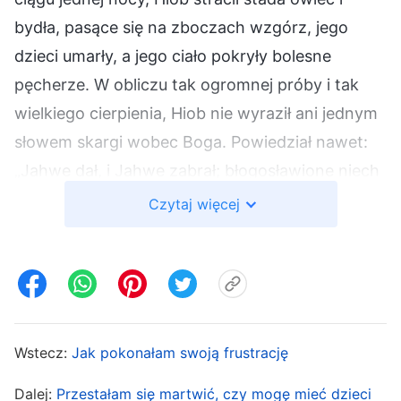
bydła, pasące się na zboczach wzgórz, jego
dzieci umarły, a jego ciało pokryły bolesne
pęcherze. W obliczu tak ogromnej próby i tak
wielkiego cierpienia, Hiob nie wyraził ani jednym
słowem skargi wobec Boga. Powiedział nawet:
„Jahwe dał, i Jahwe zabrał; błogosławione niech
będzie imię Jahwe”
. Teraz, gdy matka
(Hi 1:21)
Czytaj więcej
doznała udaru, choć nie do końca rozumiałam
intencję Boga, wiedziałam, że to zdarzenie
oznacza, że Bóg mnie sprawdza, że wystawia
mnie na próbę. Musiałam naśladować Hioba. Bez
względu na wszystko, nie mogłam zgrzeszyć
Wstecz:
Jak pokonałam swoją frustrację
nawet słowem skargi na Boga, ani też nie
Dalej:
Przestałam się martwić, czy mogę mieć dzieci
mogłam porzucić swych obowiązków i Go