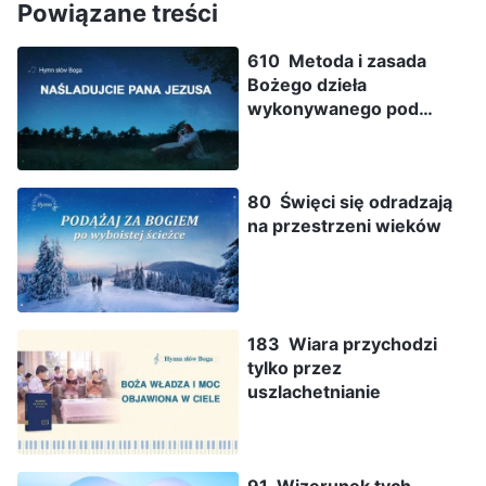
Powiązane treści
610 Metoda i zasada
Bożego dzieła
wykonywanego pod
postacią człowieka
80 Święci się odradzają
na przestrzeni wieków
183 Wiara przychodzi
tylko przez
uszlachetnianie
91 Wizerunek tych,