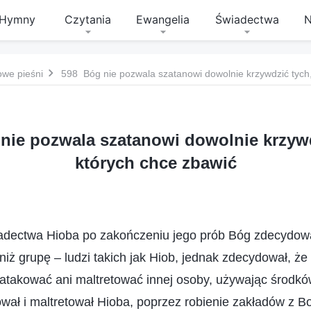
Hymny
Czytania
Ewangelia
Świadectwa
N
owe pieśni
598 Bóg nie pozwala szatanowi dowolnie krzywdzić tych,
nie pozwala szatanowi dowolnie krzywd
których chce zbawić
adectwa Hioba po zakończeniu jego prób Bóg zdecydowa
niż grupę – ludzi takich jak Hiob, jednak zdecydował, że
 atakować ani maltretować innej osoby, używając środk
kował i maltretował Hioba, poprzez robienie zakładów z B