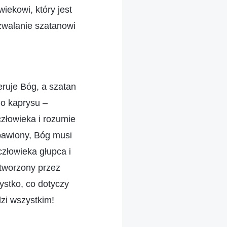
wiekowi, który jest
ozwalanie szatanowi
ieruje Bóg, a szatan
o kaprysu –
człowieka i rozumie
zbawiony, Bóg musi
człowieka głupca i
stworzony przez
zystko, co dotyczy
dzi wszystkim!