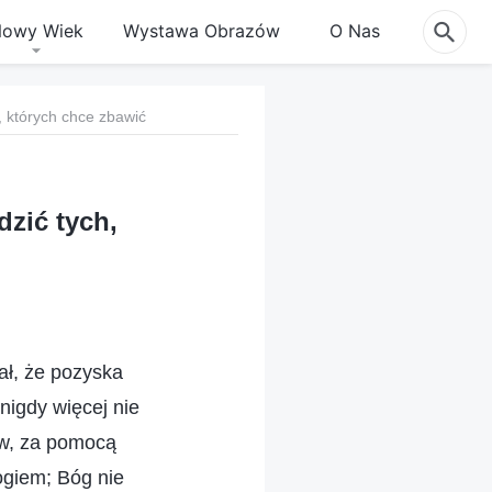
owy Wiek
Wystawa Obrazów
O Nas
 których chce zbawić
zić tych,
ł, że pozyska
 nigdy więcej nie
ów, za pomocą
ogiem; Bóg nie