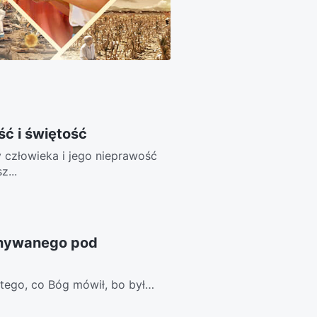
ć i świętość
 człowieka i jego nieprawość
z...
onywanego pod
z tego, co Bóg mówił, bo było