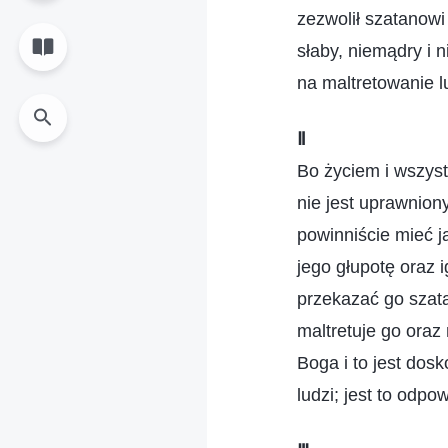
zezwolił szatanowi 
słaby, niemądry i 
na maltretowanie l
Ⅱ
Bo życiem i wszystk
nie jest uprawnio
powinniście mieć j
jego głupotę oraz 
przekazać go szata
maltretuje go oraz
Boga i to jest dos
ludzi; jest to odp