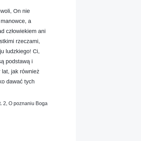
woli, On nie
a manowce, a
d człowiekiem ani
stkimi rzeczami,
u ludzkiego! Ci,
są podstawą i
lat, jak również
sko dawać tych
t. 2, O poznaniu Boga