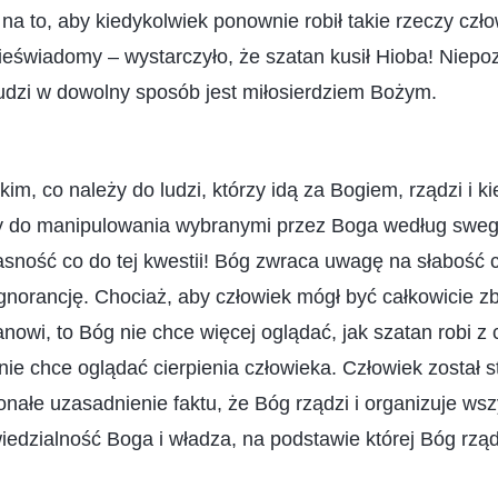
na to, aby kiedykolwiek ponownie robił takie rzeczy czło
nieświadomy – wystarczyło, że szatan kusił Hioba! Niep
udzi w dowolny sposób jest miłosierdziem Bożym.
im, co należy do ludzi, którzy idą za Bogiem, rządzi i k
ny do manipulowania wybranymi przez Boga według sweg
asność co do tej kwestii! Bóg zwraca uwagę na słabość 
ignorancję. Chociaż, aby człowiek mógł być całkowicie 
nowi, to Bóg nie chce więcej oglądać, jak szatan robi z 
 nie chce oglądać cierpienia człowieka. Człowiek został 
konałe uzasadnienie faktu, że Bóg rządzi i organizuje ws
owiedzialność Boga i władza, na podstawie której Bóg rzą