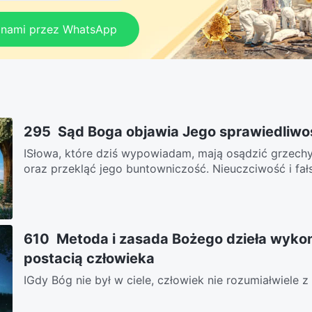
z nami przez WhatsApp
295 Sąd Boga objawia Jego sprawiedliwoś
ISłowa, które dziś wypowiadam, mają osądzić grzechy
oraz przekląć jego buntowniczość. Nieuczciwość i fałs
610 Metoda i zasada Bożego dzieła wyk
postacią człowieka
ⅠGdy Bóg nie był w ciele, człowiek nie rozumiałwiele 
to boskie,bo mówił z perspektywy niedostępnej...