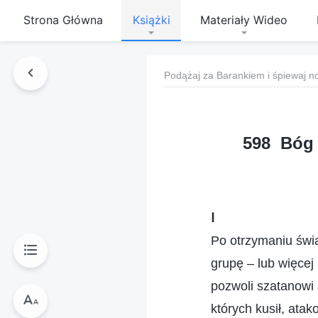
Strona Główna
Książki
Materiały Wideo
Podążaj za Barankiem i śpiewaj n
598 Bóg 
Ⅰ
Po otrzymaniu świ
grupę – lub więcej 
pozwoli szatanowi
których kusił, ata