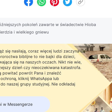
óźniejszych pokoleń zawarte w świadectwie Hioba
ierdzia i wielkiego gniewu
ż się nasilają, coraz więcej ludzi zaczyna
roctwa biblijne to nie bajki dla dzieci,
ająca się na naszych oczach. Nikt nie wie,
rzejszy dzień czy nieoczekiwana katastrofa.
ną powitać powrót Pana i znaleźć
chroną, kliknij WhatsAppa lub
do naszej grupy studyjnej. Nie odkładaj
mi w Messengerze