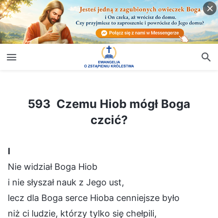
593 Czemu Hiob mógł Boga czcić?
593 Czemu Hiob mógł Boga
czcić?
Ⅰ
Nie widział Boga Hiob
i nie słyszał nauk z Jego ust,
lecz dla Boga serce Hioba cenniejsze było
niż ci ludzie, którzy tylko się chełpili,