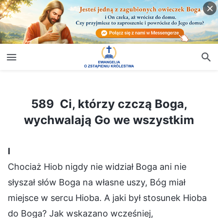
589 Ci, którzy czczą Boga, wychwalają Go we wszystkim
589 Ci, którzy czczą Boga,
wychwalają Go we wszystkim
Ⅰ
Chociaż Hiob nigdy nie widział Boga ani nie
słyszał słów Boga na własne uszy, Bóg miał
miejsce w sercu Hioba. A jaki był stosunek Hioba
do Boga? Jak wskazano wcześniej,