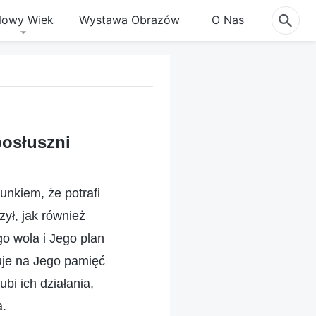
owy Wiek
Wystawa Obrazów
O Nas
posłuszni
unkiem, że potrafi
ył, jak również
go wola i Jego plan
uje na Jego pamięć
bi ich działania,
a.