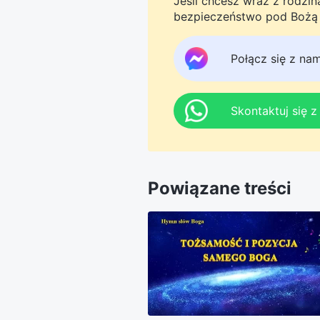
Jeśli chcesz wraz z rodzi
bezpieczeństwo pod Bożą o
Messengera, aby dołączyć 
tego do jutra.
Połącz się z na
Skontaktuj się 
Powiązane treści