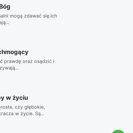
 Bóg
onalni mogą zdawać się.Ich
ą...
echmogący
ić prawdę oraz osądzić i
zywają...
y w życiu
oste, czy głębokie,
acza w życie. Są...