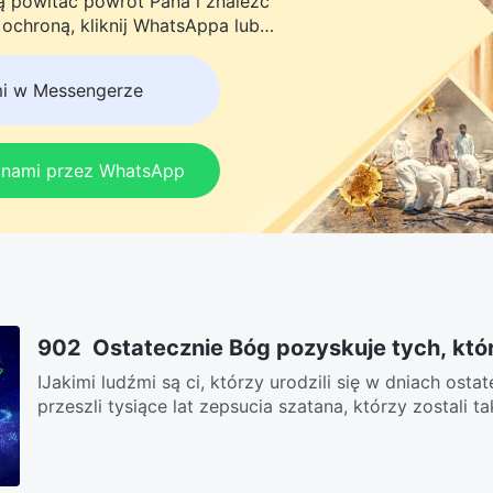
ną powitać powrót Pana i znaleźć
chroną, kliknij WhatsAppa lub
do naszej grupy studyjnej. Nie odkładaj
mi w Messengerze
z nami przez WhatsApp
902 Ostatecznie Bóg pozyskuje tych, któ
ⅠJakimi ludźmi są ci, którzy urodzili się w dniach osta
przeszli tysiące lat zepsucia szatana, którzy zostali tak