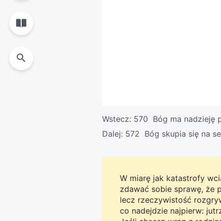
Wstecz:
570 Bóg ma nadzieję p
Dalej:
572 Bóg skupia się na se
W miarę jak katastrofy wcią
zdawać sobie sprawę, że pro
lecz rzeczywistość rozgryw
co nadejdzie najpierw: jut