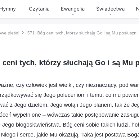
Hymny
Czytania
Ewangelia
Świadectwa
N
owe pieśni
571 Bóg ceni tych, którzy słuchają Go i są Mu posłuszni
ceni tych, którzy słuchają Go i są Mu 
ważne, czy człowiek jest wielki, czy nieznaczący, pod war
rządkowywać się Jego poleceniom i temu, co mu powierz
wać z Jego dziełem, Jego wolą i Jego planem, tak że Je
óceń wypełnione – wówczas takie postępowanie zasług
 Jego błogosławieństwa. Bóg ceni sobie takich ludzi, hołu
Niego i serce, jakie Mu okazują. Taka jest postawa Bog