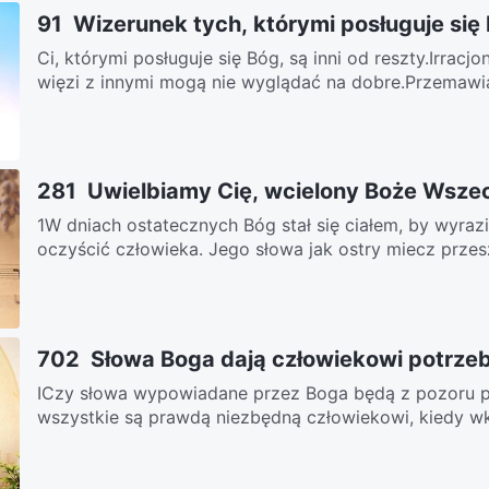
91 Wizerunek tych, którymi posługuje się
Ci, którymi posługuje się Bóg, są inni od reszty.Irracj
więzi z innymi mogą nie wyglądać na dobre.Przemawiaj
281 Uwielbiamy Cię, wcielony Boże Wsz
1W dniach ostatecznych Bóg stał się ciałem, by wyraz
oczyścić człowieka. Jego słowa jak ostry miecz przes
702 Słowa Boga dają człowiekowi potrzeb
ⅠCzy słowa wypowiadane przez Boga będą z pozoru pr
wszystkie są prawdą niezbędną człowiekowi, kiedy wkr