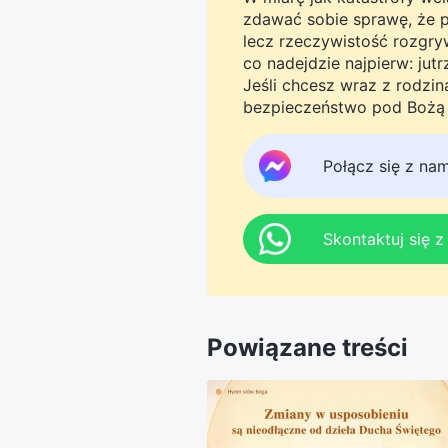
zdawać sobie sprawę, że pro
lecz rzeczywistość rozgryw
co nadejdzie najpierw: jut
Jeśli chcesz wraz z rodzi
bezpieczeństwo pod Bożą o
Messengera, aby dołączyć 
tego do jutra.
Połącz się z na
Skontaktuj się 
Powiązane treści