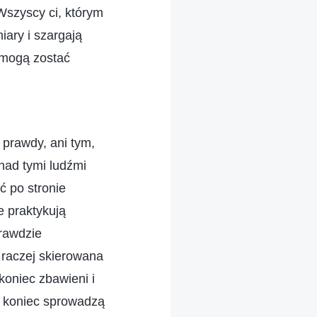
 Wszyscy ci, którym
iary i szargają
 mogą zostać
 prawdy, ani tym,
nad tymi ludźmi
ć po stronie
e praktykują
prawdzie
 raczej skierowana
 koniec zbawieni i
a koniec sprowadzą