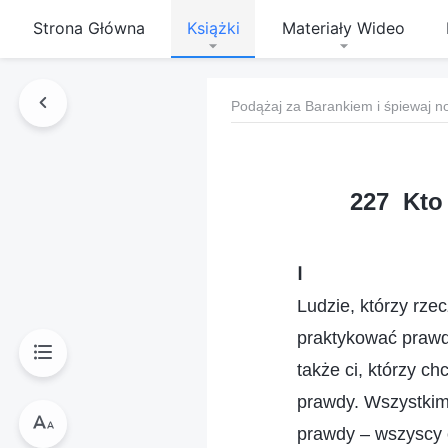
Strona Główna
Książki
Materiały Wideo
Podążaj za Barankiem i śpiewaj n
227 Kto 
Ⅰ
Ludzie, którzy rze
praktykować prawdę
także ci, którzy c
prawdy. Wszystkim 
prawdy – wszyscy o