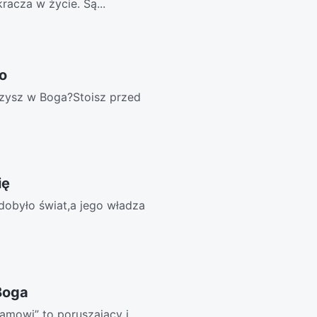
acza w życie. Są...
o
erzysz w Boga?Stoisz przed
ię
dobyło świat,a jego władza
Boga
amowi” to poruszający i