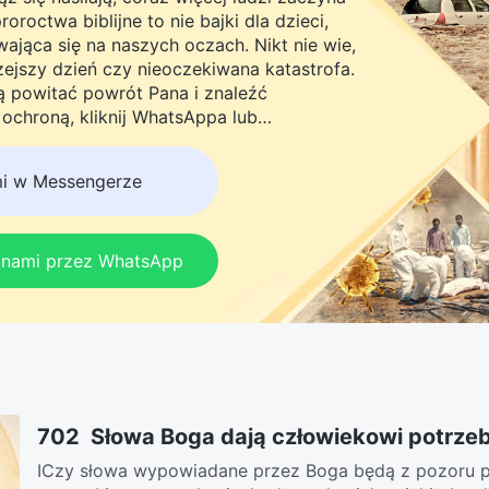
roctwa biblijne to nie bajki dla dzieci,
ająca się na naszych oczach. Nikt nie wie,
rzejszy dzień czy nieoczekiwana katastrofa.
ną powitać powrót Pana i znaleźć
chroną, kliknij WhatsAppa lub
do naszej grupy studyjnej. Nie odkładaj
mi w Messengerze
z nami przez WhatsApp
702 Słowa Boga dają człowiekowi potrzeb
ⅠCzy słowa wypowiadane przez Boga będą z pozoru pr