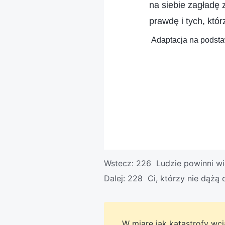
na siebie zagładę 
prawdę i tych, którz
Adaptacja na podstaw
Wstecz:
226 Ludzie powinni wi
Dalej:
228 Ci, którzy nie dążą
W miarę jak katastrofy wcią