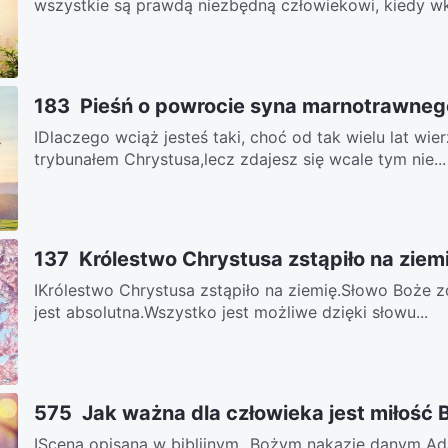
wszystkie są prawdą niezbędną człowiekowi, kiedy wkr
183 Pieśń o powrocie syna marnotrawneg
ⅠDlaczego wciąż jesteś taki, choć od tak wielu lat wi
trybunałem Chrystusa,lecz zdajesz się wcale tym nie...
137 Królestwo Chrystusa zstąpiło na ziem
ⅠKrólestwo Chrystusa zstąpiło na ziemię.Słowo Boże z
jest absolutna.Wszystko jest możliwe dzięki słowu...
575 Jak ważna dla człowieka jest miłość 
IScena opisana w biblijnym „Bożym nakazie danym Ad