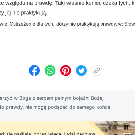
ze względu na prawdę. Taki właśnie koniec czeka tych, k
y jej nie praktykują.
ie: Ostrzeżenie dla tych, którzy nie praktykują prawdy, w: Słowo
erzyć w Boga z sercem pełnym bojaźni Bożej
 do prawdy, nie mogą podążać do samego końca
ż się nasilają, coraz więcej ludzi zaczyna