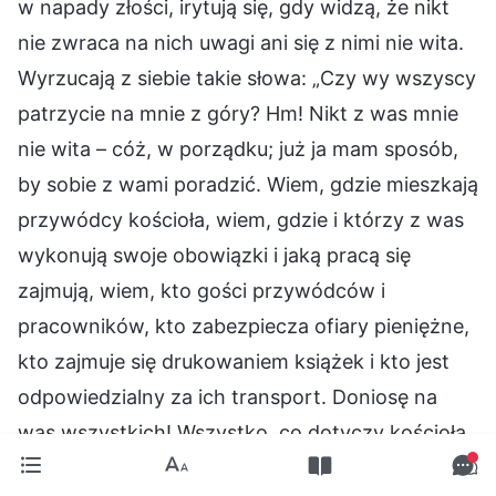
w napady złości, irytują się, gdy widzą, że nikt
nie zwraca na nich uwagi ani się z nimi nie wita.
Wyrzucają z siebie takie słowa: „Czy wy wszyscy
patrzycie na mnie z góry? Hm! Nikt z was mnie
nie wita – cóż, w porządku; już ja mam sposób,
by sobie z wami poradzić. Wiem, gdzie mieszkają
przywódcy kościoła, wiem, gdzie i którzy z was
wykonują swoje obowiązki i jaką pracą się
zajmują, wiem, kto gości przywódców i
pracowników, kto zabezpiecza ofiary pieniężne,
kto zajmuje się drukowaniem książek i kto jest
odpowiedzialny za ich transport. Doniosę na
was wszystkich! Wszystko, co dotyczy kościoła,
zgłoszę na policję!”. Jeśli ludzie traktują ich z