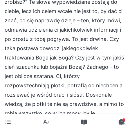
zrobisz?” Te słowa wypowiedziane zostają do
ciebie, lecz ich celem wcale nie jest to, by dać ci
znać, co się naprawdę dzieje – ten, który mówi,
odmawia udzielenia ci jakichkolwiek informacji i
po prostu z tobą pogrywa. To jest drwina. Czy
taka postawa dowodzi jakiegokolwiek
traktowania Boga jak Boga? Czy jest w tym jakiś
cień szacunku lub bojaźni Bożej? Żadnego – to
jest oblicze szatana. Ci, którzy
rozpowszechniają plotki, potrafią od niechcenia
rozsiewać je wśród braci i sióstr. Doskonale
wiedzą, że plotki te nie są prawdziwe, a mimo to
robią wszystko, co w ich mocy, by je
rozpowszechniać, wykorzystując do tego każdą