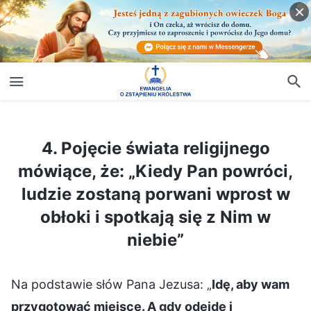
4. Pojęcie świata religijnego mówiące, że: „Kiedy Pan powróci, ludzie zostaną porwani wprost w obłoki i spotkają się z Nim w niebie”
4. Pojęcie świata religijnego
mówiące, że: „Kiedy Pan powróci,
ludzie zostaną porwani wprost w
obłoki i spotkają się z Nim w
niebie”
Na podstawie słów Pana Jezusa: „
Idę, aby wam
przygotować miejsce. A gdy odejdę i