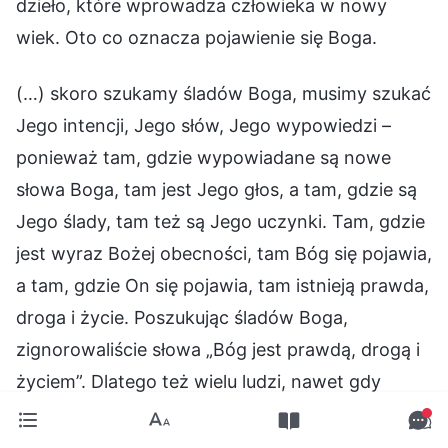
dzieło, które wprowadza człowieka w nowy
wiek. Oto co oznacza pojawienie się Boga.
(…) skoro szukamy śladów Boga, musimy szukać
Jego intencji, Jego słów, Jego wypowiedzi –
ponieważ tam, gdzie wypowiadane są nowe
słowa Boga, tam jest Jego głos, a tam, gdzie są
Jego ślady, tam też są Jego uczynki. Tam, gdzie
jest wyraz Bożej obecności, tam Bóg się pojawia,
a tam, gdzie On się pojawia, tam istnieją prawda,
droga i życie. Poszukując śladów Boga,
zignorowaliście słowa „Bóg jest prawdą, drogą i
życiem”. Dlatego też wielu ludzi, nawet gdy
otrzymują prawdę, nie wierzy, że odnalazło ślady
Boga, a tym bardziej nie uznaje tego, że Bóg się