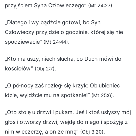
przyjściem Syna Człowieczego”
.
(Mt 24:27)
„Dlatego i wy bądźcie gotowi, bo Syn
Człowieczy przyjdzie o godzinie, której się nie
spodziewacie”
.
(Mt 24:44)
„Kto ma uszy, niech słucha, co Duch mówi do
kościołów”
.
(Obj 2:7)
„O północy zaś rozległ się krzyk: Oblubieniec
idzie, wyjdźcie mu na spotkanie!”
.
(Mt 25:6)
„Oto stoję u drzwi i pukam. Jeśli ktoś usłyszy mój
głos i otworzy drzwi, wejdę do niego i spożyję z
nim wieczerzę, a on ze mną”
.
(Obj 3:20)