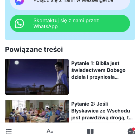
Połącz się z nami w Messengerze
Skontaktuj się z nami przez
WhatsApp
Powiązane treści
Pytanie 1: Biblia jest
świadectwem Bożego
dzieła i przyniosła
ludzkości wiele korzyści.
Dzięki czytaniu Biblii
zaczęliśmy traktować
Pytanie 2: Jeśli
Boga jako Stwórcę
Błyskawica ze Wschodu
wszystkich rzeczy,
jest prawdziwą drogą, to
dowiedzieliśmy się o
co jest podstawą
Jego wszechmocy, Jego
waszego przekonania?
czynach i ich
My wierzymy w Pana
wspaniałości. Ponieważ