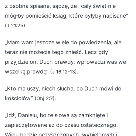
z osobna spisane, sądzę, że i cały świat nie
mógłby pomieścić ksiąg, które byłyby napisane”
.
(J 21:25)
„Mam wam jeszcze wiele do powiedzenia, ale
teraz nie możecie tego znieść. Lecz gdy
przyjdzie on, Duch prawdy, wprowadzi was we
wszelką prawdę”
.
(J 16:12-13)
„Kto ma uszy, niech słucha, co Duch mówi do
kościołów”
.
(Obj 2:7)
„Idź, Danielu, bo te słowa są zamknięte i
zapieczętowane aż do czasu ostatecznego.
Wielu będzie oczyszczonych, wybielonych i