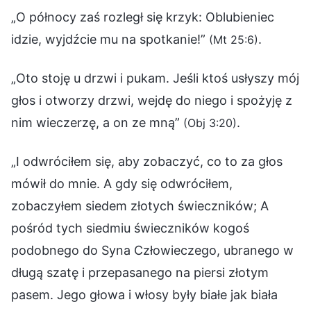
„O północy zaś rozległ się krzyk: Oblubieniec
idzie, wyjdźcie mu na spotkanie!”
.
(Mt 25:6)
„Oto stoję u drzwi i pukam. Jeśli ktoś usłyszy mój
głos i otworzy drzwi, wejdę do niego i spożyję z
nim wieczerzę, a on ze mną”
.
(Obj 3:20)
„I odwróciłem się, aby zobaczyć, co to za głos
mówił do mnie. A gdy się odwróciłem,
zobaczyłem siedem złotych świeczników; A
pośród tych siedmiu świeczników kogoś
podobnego do Syna Człowieczego, ubranego w
długą szatę i przepasanego na piersi złotym
pasem. Jego głowa i włosy były białe jak biała