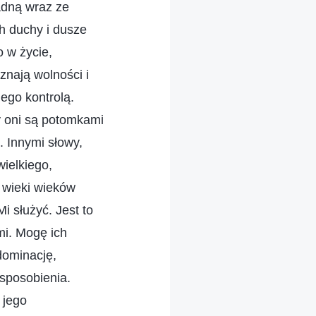
padną wraz ze
ch duchy i dusze
o w życie,
znają wolności i
jego kontrolą.
cy oni są potomkami
. Innymi słowy,
ielkiego,
 wieki wieków
i służyć. Jest to
mi. Mogę ich
dominację,
sposobienia.
 jego