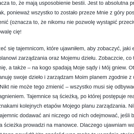
cza to, że mają usposobienie bestii. Jest to absolutna 
ak, ponieważ wszystko to zostało przeze Mnie z góry po
nić (oznacza to, że nikomu nie pozwolę wystąpić przeci
owalę cię!
zeć się tajemnicom, które ujawniłem, aby zobaczyć, jaki 
lanowi zarządzania oraz Mojemu dziełu. Zobaczcie, co 
ię, a także – na kogo spadają Moje sądy i Mój gniew. Ot
lanuję swoje dzieło i zarządzam Moim planem zgodnie z
Nikt nie może tego zmienić – wszystko musi się odbywać
gnieniem. Tajemnice są ścieżką, po której postępuje re
 znakami kolejnych etapów Mojego planu zarządzania. Ni
tajemnic dodawać ani niczego od nich odejmować, jeśli
 cała ścieżka prowadzi na manowce. Dlaczego ujawniam w