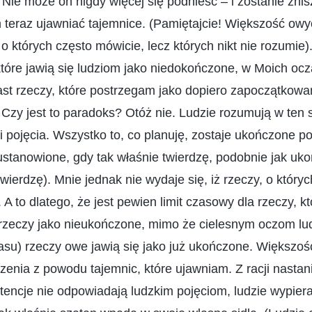
 Nie może on nigdy więcej się podnieść – i zostanie zni
teraz ujawniać tajemnice. (Pamiętajcie! Większość ow
 o których często mówicie, lecz których nikt nie rozumie
które jawią się ludziom jako niedokończone, w Moich oc
ast rzeczy, które postrzegam jako dopiero zapoczątkow
 Czy jest to paradoks? Otóż nie. Ludzie rozumują w ten
i pojęcia. Wszystko to, co planuję, zostaje ukończone 
 ustanowione, gdy tak właśnie twierdzę, podobnie jak uk
wierdzę). Mnie jednak nie wydaje się, iż rzeczy, o który
A to dlatego, że jest pewien limit czasowy dla rzeczy, k
rzeczy jako nieukończone, mimo że cielesnym oczom ludzi
su) rzeczy owe jawią się jako już ukończone. Większość
enia z powodu tajemnic, które ujawniam. Z racji nastani
ntencje nie odpowiadają ludzkim pojęciom, ludzie wypiera