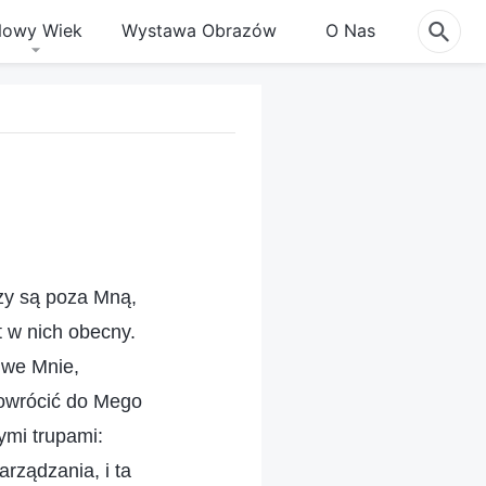
owy Wiek
Wystawa Obrazów
O Nas
zy są poza Mną,
t w nich obecny.
 we Mnie,
powrócić do Mego
nymi trupami:
arządzania, i ta