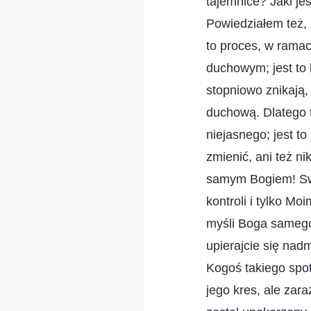
tajemnice? Jaki je
Powiedziałem też, 
to proces, w ramac
duchowym; jest to 
stopniowo znikają,
duchową. Dlatego t
niejasnego; jest to
zmienić, ani też ni
samym Bogiem! Swo
kontroli i tylko M
myśli Boga samego
upierajcie się nad
Kogoś takiego spot
jego kres, ale za