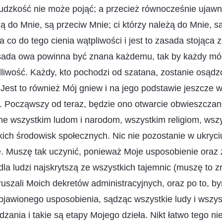
 ludzkość nie może pojąć; a przecież równocześnie ujaw
żą do Mnie, są przeciw Mnie; ci którzy należą do Mnie, są
 co do tego cienia wątpliwości i jest to zasada stojąc
ada owa powinna być znana każdemu, tak by każdy mó
liwość. Każdy, kto pochodzi od szatana, zostanie osądzo
Jest to również Mój gniew i na jego podstawie jeszcze w
. Począwszy od teraz, będzie ono otwarcie obwieszczan
ne wszystkim ludom i narodom, wszystkim religiom, wsz
ich środowisk społecznych. Nic nie pozostanie w ukryc
e. Muszę tak uczynić, ponieważ Moje usposobienie oraz 
la ludzi najskrytszą ze wszystkich tajemnic (muszę to z
ruszali Moich dekretów administracyjnych, oraz po to, b
jawionego usposobienia, sądząc wszystkie ludy i wszyst
dzania i takie są etapy Mojego dzieła. Nikt łatwo tego ni