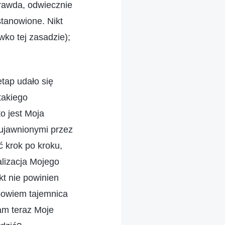
prawda, odwiecznie
stanowione. Nikt
wko tej zasadzie);
etap udało się
takiego
o jest Moja
 ujawnionymi przez
 krok po kroku,
alizacja Mojego
kt nie powinien
 bowiem tajemnica
am teraz Moje