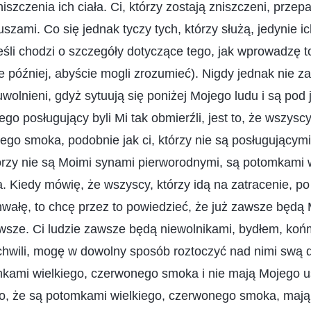
szczenia ich ciała. Ci, którzy zostają zniszczeni, prze
szami. Co się jednak tyczy tych, którzy służą, jedynie i
eśli chodzi o szczegóły dotyczące tego, jak wprowadzę t
 później, abyście mogli zrozumieć). Nigdy jednak nie za
wolnieni, gdyż sytuują się poniżej Mojego ludu i są pod 
go posługujący byli Mi tak obmierźli, jest to, że wszys
ego smoka, podobnie jak ci, którzy nie są posługującymi
órzy nie są Moimi synami pierworodnymi, są potomkami w
 Kiedy mówię, że wszyscy, którzy idą na zatracenie, po
wałę, to chcę przez to powiedzieć, że już zawsze będą M
wsze. Ci ludzie zawsze będą niewolnikami, bydłem, koń
chwili, mogę w dowolny sposób roztoczyć nad nimi swą 
kami wielkiego, czerwonego smoka i nie mają Mojego u
go, że są potomkami wielkiego, czerwonego smoka, mają