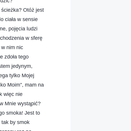
rdzić?
 ścieżka? Otóż jest
o ciała w sensie
e, pojęcia ludzi
wchodzenia w sferę
 w nim nic
ie zdoła tego
jestem jedynym,
ga tylko Mojej
tylko Moim”, mam na
k więc nie
iw Mnie wystąpić?
go smoka! Jest to
 tak by smok