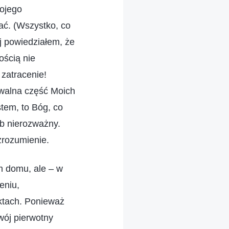
Mojego
ać. (Wszystko, co
j powiedziałem, że
ością nie
 zatracenie!
ywalna część Moich
tem, to Bóg, co
b nierozważny.
zrozumienie.
m domu, ale – w
eniu,
ektach. Ponieważ
wój pierwotny