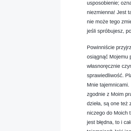
usposobienie; ozna
niezmienna! Jest t
nie może tego zmie
jeśli spróbujesz, p
Powinniście przyjr
osiągnąć Mojemu p
własnoręcznie czyn
sprawiedliwość. P
Mnie tajemnicami. 
zgodnie z Moim pra
dzieła, są one też
niczego do Moich 
jest błędna, to i