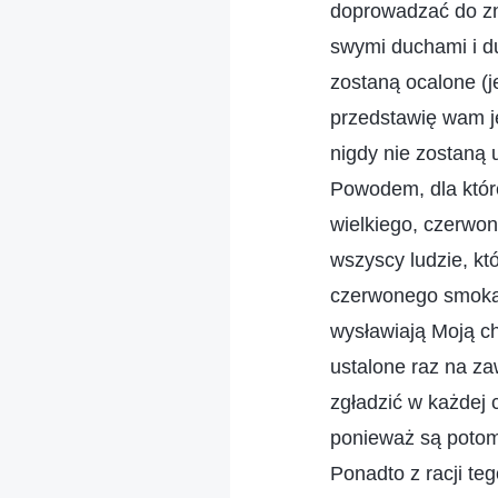
doprowadzać do zni
swymi duchami i du
zostaną ocalone (j
przedstawię wam je
nigdy nie zostaną u
Powodem, dla które
wielkiego, czerwon
wszyscy ludzie, kt
czerwonego smoka.
wysławiają Moją ch
ustalone raz na za
zgładzić w każdej 
ponieważ są potom
Ponadto z racji te