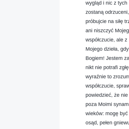
wygląd i nic z tych
zostaną odrzuceni,
próbujcie na siłę 
ani niszczyć Mojeg
współczucie, ale z
Mojego dzieła, gd
Bogiem! Jestem zar
nikt nie potrafi z
wyraźnie to zrozum
współczucie, spraw
powiedzieć, że ni
poza Moimi synami 
wieków: mogę być p
osąd, pełen gniewu