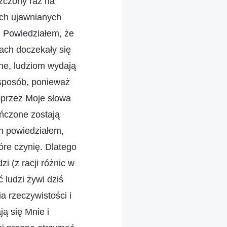
szczony raz na
ych ujawnianych
). Powiedziałem, że
zach doczekały się
ane, ludziom wydają
 sposób, ponieważ
poprzez Moje słowa
ończone zostają
ch powiedziałem,
tóre czynię. Dlatego
 (z racji różnic w
 ludzi żywi dziś
a rzeczywistości i
ją się Mnie i