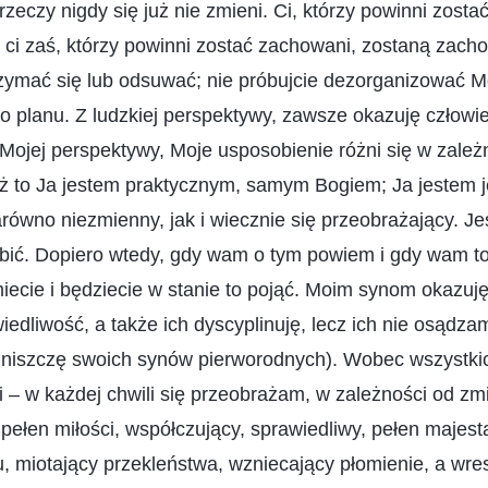
 rzeczy nigdy się już nie zmieni. Ci, którzy powinni zosta
 ci zaś, którzy powinni zostać zachowani, zostaną zach
trzymać się lub odsuwać; nie próbujcie dezorganizować 
o planu. Z ludzkiej perspektywy, zawsze okazuję człowie
 Mojej perspektywy, Moje usposobienie różni się w zale
yż to Ja jestem praktycznym, samym Bogiem; Ja jestem
ówno niezmienny, jak i wiecznie się przeobrażający. Jes
głębić. Dopiero wtedy, gdy wam o tym powiem i gdy wam t
iecie i będziecie w stanie to pojąć. Moim synom okazuję
iedliwość, a także ich dyscyplinuję, lecz ich nie osądza
e niszczę swoich synów pierworodnych). Wobec wszystki
– w każdej chwili się przeobrażam, w zależności od zmi
ełen miłości, współczujący, sprawiedliwy, pełen majest
, miotający przekleństwa, wzniecający płomienie, a wr