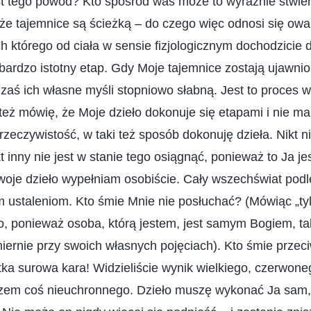
st tego powód? Kto spośród was może to wyraźnie stwie
że tajemnice są ścieżką – do czego więc odnosi się owa
h którego od ciała w sensie fizjologicznym dochodzicie d
bardzo istotny etap. Gdy Moje tajemnice zostają ujawnion
 zaś ich własne myśli stopniowo słabną. Jest to proces 
eż mówię, że Moje dzieło dokonuje się etapami i nie ma
 rzeczywistość, w taki też sposób dokonuję dzieła. Nikt n
kt inny nie jest w stanie tego osiągnąć, ponieważ to Ja 
je dzieło wypełniam osobiście. Cały wszechświat podle
oim ustaleniom. Kto śmie Mnie nie posłuchać? (Mówiąc „
, ponieważ osoba, którą jestem, jest samym Bogiem, ta
miernie przy swoich własnych pojęciach). Kto śmie przec
ka surowa kara! Widzieliście wynik wielkiego, czerwone
razem coś nieuchronnego. Dzieło muszę wykonać Ja sam,