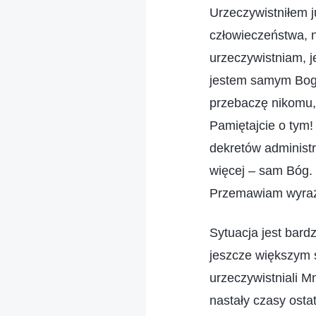
Urzeczywistniłem j
człowieczeństwa, 
urzeczywistniam, 
jestem samym Bogi
przebaczę nikomu, 
Pamiętajcie o tym!
dekretów administr
więcej – sam Bóg.
Przemawiam wyraźn
Sytuacja jest bard
jeszcze większym 
urzeczywistniali M
nastały czasy osta