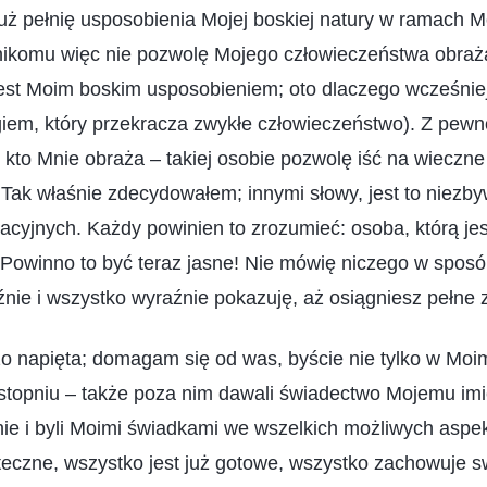
uż pełnię usposobienia Mojej boskiej natury w ramach 
nikomu więc nie pozwolę Mojego człowieczeństwa obraż
jest Moim boskim usposobieniem; oto dlaczego wcześnie
em, który przekracza zwykłe człowieczeństwo). Z pewn
kto Mnie obraża – takiej osobie pozwolę iść na wieczne
 Tak właśnie zdecydowałem; innymi słowy, jest to niezb
acyjnych. Każdy powinien to zrozumieć: osoba, którą jes
 Powinno to być teraz jasne! Nie mówię niczego w sposó
ie i wszystko wyraźnie pokazuję, aż osiągniesz pełne 
zo napięta; domagam się od was, byście nie tylko w Moi
stopniu – także poza nim dawali świadectwo Mojemu imi
nie i byli Moimi świadkami we wszelkich możliwych asp
teczne, wszystko jest już gotowe, wszystko zachowuje s