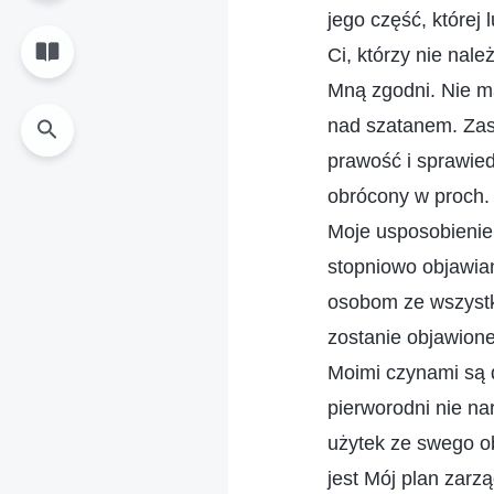
jego część, której
Ci, którzy nie nale
Mną zgodni. Nie ma
nad szatanem. Zas
prawość i sprawied
obrócony w proch. 
Moje usposobienie
stopniowo objawia
osobom ze wszystk
zostanie objawion
Moimi czynami są d
pierworodni nie na
użytek ze swego ob
jest Mój plan zarzą