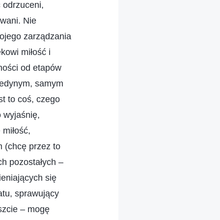
ć odrzuceni,
owani. Nie
Mojego zarządzania
kowi miłość i
żności od etapów
 jedynym, samym
t to coś, czego
o wyjaśnię,
 miłość,
m (chcę przez to
ch pozostałych –
eniających się
atu, sprawujący
eszcie – mogę