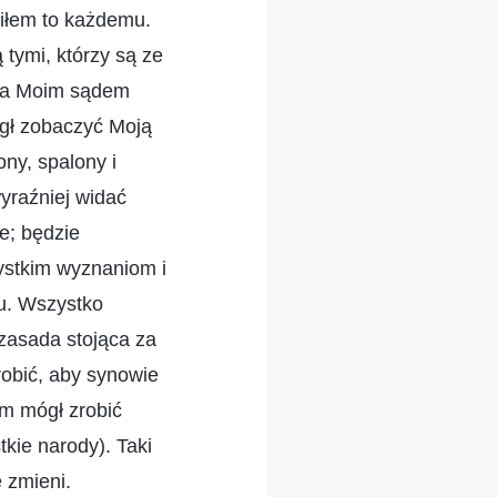
niłem to każdemu.
 tymi, którzy są ze
a za Moim sądem
gł zobaczyć Moją
ny, spalony i
yraźniej widać
e; będzie
ystkim wyznaniom i
iu. Wszystko
zasada stojąca za
robić, aby synowie
ym mógł zrobić
kie narody). Taki
e zmieni.