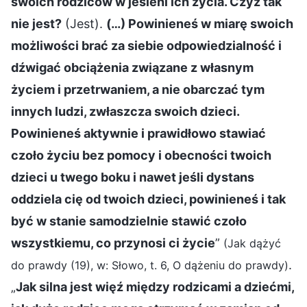
swoich rodziców w jesieni ich życia. Czyż tak
nie jest?
(Jest).
(…) Powinieneś w miarę swoich
możliwości brać za siebie odpowiedzialność i
dźwigać obciążenia związane z własnym
życiem i przetrwaniem, a nie obarczać tym
innych ludzi, zwłaszcza swoich dzieci.
Powinieneś aktywnie i prawidłowo stawiać
czoło życiu bez pomocy i obecności twoich
dzieci u twego boku i nawet jeśli dystans
oddziela cię od twoich dzieci, powinieneś i tak
być w stanie samodzielnie stawić czoło
wszystkiemu, co przynosi ci życie
”
(Jak dążyć
.
do prawdy (19), w: Słowo, t. 6, O dążeniu do prawdy)
„
Jak silna jest więź między rodzicami a dziećmi,