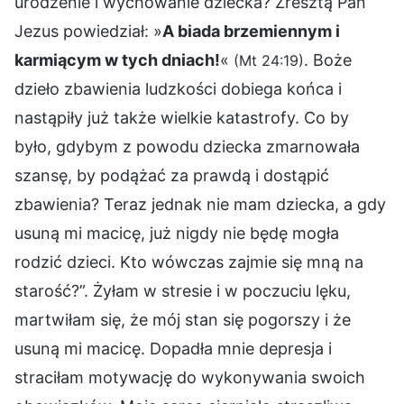
urodzenie i wychowanie dziecka? Zresztą Pan
Jezus powiedział: »
A biada brzemiennym i
karmiącym w tych dniach!
«
. Boże
(Mt 24:19)
dzieło zbawienia ludzkości dobiega końca i
nastąpiły już także wielkie katastrofy. Co by
było, gdybym z powodu dziecka zmarnowała
szansę, by podążać za prawdą i dostąpić
zbawienia? Teraz jednak nie mam dziecka, a gdy
usuną mi macicę, już nigdy nie będę mogła
rodzić dzieci. Kto wówczas zajmie się mną na
starość?”. Żyłam w stresie i w poczuciu lęku,
martwiłam się, że mój stan się pogorszy i że
usuną mi macicę. Dopadła mnie depresja i
straciłam motywację do wykonywania swoich