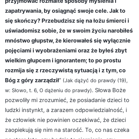
przyjmować rozmaite sposoby myślenia i
zapatrywania, by osiągnąć swoje cele. Jak to
się skończy? Przebudzisz się na łożu śmierci i
uświadomisz sobie, że w swoim życiu narobiłeś
mnóstwo głupstw, że kierowałeś się wyłącznie
pojęciami i wyobrażeniami oraz że byłeś zbyt
wielkim głupcem i ignorantem; to po prostu
rozmija się z rzeczywistą sytuacją i z tym, co
Bóg z góry zarządził
”
(Jak dążyć do prawdy (19),
. Słowa Boże
w: Słowo, t. 6, O dążeniu do prawdy)
pozwoliły mi zrozumieć, że posiadanie dzieci to
ludzki instynkt, a zarazem odpowiedzialność, i
że człowiek nie powinien oczekiwać, że dzieci
zaopiekują się nim na starość. To, co nas czeka