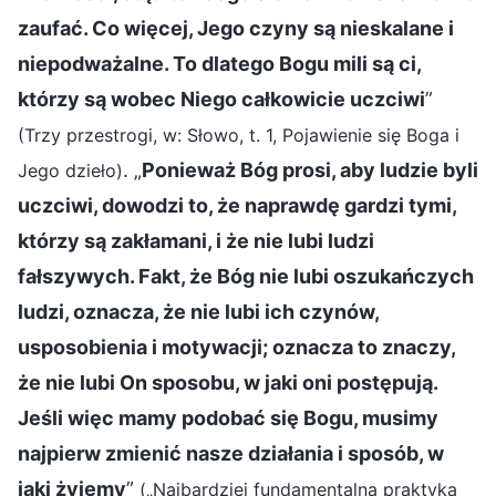
zaufać. Co więcej, Jego czyny są nieskalane i
niepodważalne. To dlatego Bogu mili są ci,
którzy są wobec Niego całkowicie uczciwi
”
(Trzy przestrogi, w: Słowo, t. 1, Pojawienie się Boga i
. „
Ponieważ Bóg prosi, aby ludzie byli
Jego dzieło)
uczciwi, dowodzi to, że naprawdę gardzi tymi,
którzy są zakłamani, i że nie lubi ludzi
fałszywych. Fakt, że Bóg nie lubi oszukańczych
ludzi, oznacza, że nie lubi ich czynów,
usposobienia i motywacji; oznacza to znaczy,
że nie lubi On sposobu, w jaki oni postępują.
Jeśli więc mamy podobać się Bogu, musimy
najpierw zmienić nasze działania i sposób, w
jaki żyjemy
”
(„Najbardziej fundamentalna praktyka