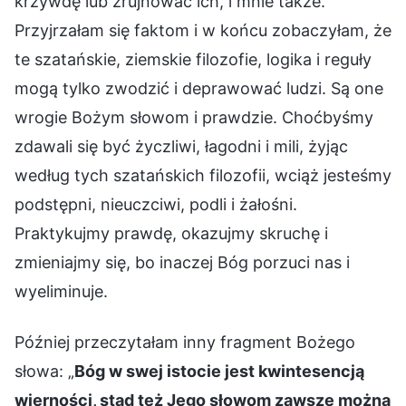
krzywdę lub zrujnować ich, i mnie także.
Przyjrzałam się faktom i w końcu zobaczyłam, że
te szatańskie, ziemskie filozofie, logika i reguły
mogą tylko zwodzić i deprawować ludzi. Są one
wrogie Bożym słowom i prawdzie. Choćbyśmy
zdawali się być życzliwi, łagodni i mili, żyjąc
według tych szatańskich filozofii, wciąż jesteśmy
podstępni, nieuczciwi, podli i żałośni.
Praktykujmy prawdę, okazujmy skruchę i
zmieniajmy się, bo inaczej Bóg porzuci nas i
wyeliminuje.
Później przeczytałam inny fragment Bożego
słowa: „
Bóg w swej istocie jest kwintesencją
wierności, stąd też Jego słowom zawsze można