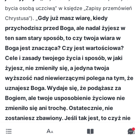
bycia osobą uczciwą” w księdze „Zapisy przemówień
. „
Gdy już masz wiarę, kiedy
Chrystusa”)
przychodzisz przed Boga, ale nadal żyjesz w
ten sam stary sposób, to czy twoja wiara w
Boga jest znacząca? Czy jest wartościowa?
Cele i zasady twojego życia i sposób, w jaki
żyjesz, nie zmieniły się, a jedyna twoja
wyższość nad niewierzącymi polega na tym, że
uznajesz Boga. Wydaje się, że podążasz za
Bogiem, ale twoje usposobienie życiowe nie
zmieniło się ani trochę. Ostatecznie, nie
zostaniesz zbawiony. Jeśli tak jest, to czyż nie
jest to tylko pusta wiara i pusta radość?
”
(„Jedynie poprzez wprowadzenie prawdy w życie