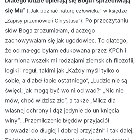
Dlatego ludzie opierają się Bogu i sprzeciwiają
się Mu
”
(„Jak poznać naturę człowieka” w księdze
. Po przeczytaniu
„Zapisy przemówień Chrystusa”)
słów Boga zrozumiałam, dlaczego
zachowywałam się jak ugodowiec. To dlatego,
że od małego byłam edukowana przez KPCh i
karmiona wszelkimi rodzajami ziemskich filozofii,
logiki i reguł, takimi jak „Każdy myśli tylko o
sobie, a diabeł łapie ostatniego”, „Ludzie nie są
święci; jak mogą być wolni od wad?” „Nic nie
mów, choć widzisz zło”, a także „Milcz dla
własnej ochrony i dąż jedynie do uniknięcia
winy”, „Przemilczenie błędów przyjaciół
prowadzi do długiej i dobrej przyjaźni” i tak dalej.