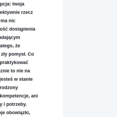
pcja: twoja
ektywnie rzecz
 ma nic
ność dostąpienia
iadającym
atego, że
 zły pomysł. Co
 praktykować
nie to nie na
esteś w stanie
yrodzony
 kompetencje, ani
y i potrzeby.
oje obowiązki,