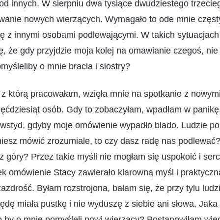
od innych. W sierpniu dwa tysiące dwudziestego trzecieg
ewanie nowych wierzących. Wymagało to ode mnie częsty
ię z innymi osobami podlewającymi. W takich sytuacjach
ię, że gdy przyjdzie moja kolej na omawianie czegoś, nie
myśleliby o mnie bracia i siostry?
, z którą pracowałam, wzięła mnie na spotkanie z nowymi
pięćdziesiąt osób. Gdy to zobaczyłam, wpadłam w panikę
by wstyd, gdyby moje omówienie wypadło blado. Ludzie po
umiesz mówić zrozumiale, to czy dasz radę nas podlewać?
z góry? Przez takie myśli nie mogłam się uspokoić i serc
k omówienie Stacy zawierało klarowną myśl i praktyczną
azdrość. Byłam rozstrojona, bałam się, że przy tylu ludzi
ędę miała pustkę i nie wyduszę z siebie ani słowa. Jaka 
 by o mnie pomyśleli nowi wierzący? Postanowiłam więc