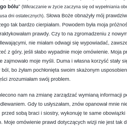
ego bólu
”
(Wkraczanie w życie zaczyna się od wypełniania ob
. Słowa Boże obnażyły mój prawdziwy
usa dni ostatecznych)
zego tak bardzo cierpiałam. Powodem była moja próżno
 praktykowałam prawdy. Czy to na zgromadzeniu z nowym
lewającymi, nie miałam odwagi się wypowiadać, zawsze 
eć z góry, jeśli słabo wypadnie moje omówienie. Moja 
le zajmowało moje myśli. Duma i własna korzyść stały si
 ból, bo żyłam pochłonięta swoim skażonym usposobien
ęści zrozumiałam swój problem.
 polecono nam na zmianę zarządzać wymianą informacji
odlewaniem. Gdy to usłyszałam, znów opanował mnie nie
rzed sobą braci i siostry, wykonuję te same obowiązki c
. Moje omówienie prawd dotyczących wizji nie jest tak do