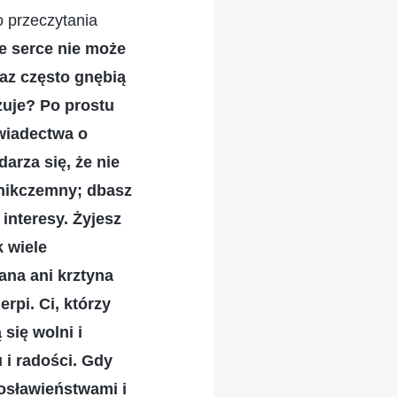
o przeczytania
je serce nie może
raz często gnębią
zuje? Po prostu
świadectwa o
arza się, że nie
 nikczemny; dbasz
interesy. Żyjesz
k wiele
ana ani krztyna
rpi. Ci, którzy
 się wolni i
 i radości. Gdy
gosławieństwami i