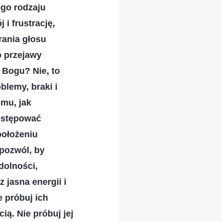
ego rodzaju
i frustrację,
rania głosu
o przejawy
 Bogu? Nie, to
blemy, braki i
mu, jak
postępować
ołożeniu
 pozwól, by
dolności,
 jasna energii i
 próbuj ich
ą. Nie próbuj jej