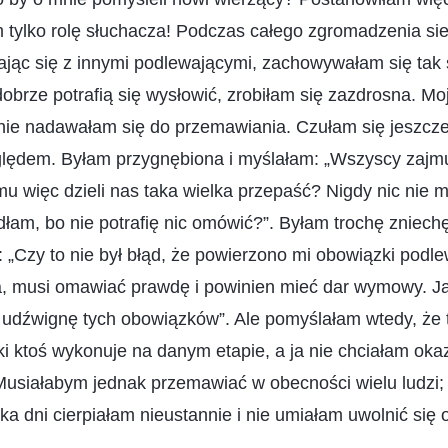
 tylko rolę słuchacza! Podczas całego zgromadzenia si
kając się z innymi podlewającymi, zachowywałam się tak
obrze potrafią się wysłowić, zrobiłam się zazdrosna. Mo
 nie nadawałam się do przemawiania. Czułam się jeszcz
ględem. Byłam przygnębiona i myślałam: „Wszyscy zajm
 więc dzieli nas taka wielka przepaść? Nigdy nic nie m
łam, bo nie potrafię nic omówić?”. Byłam trochę zniech
„Czy to nie był błąd, że powierzono mi obowiązki podl
ia, musi omawiać prawdę i powinien mieć dar wymowy. J
e udźwignę tych obowiązków”. Ale pomyślałam wtedy, że 
ki ktoś wykonuje na danym etapie, a ja nie chciałam oka
 Musiałabym jednak przemawiać w obecności wielu ludzi
lka dni cierpiałam nieustannie i nie umiałam uwolnić się 