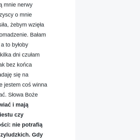
zą mnie nerwy
szyscy o mnie
iła, żebym wzięła
gromadzenie. Bałam
 a to byłoby
kilka dni czułam
tak bez końca
daję się na
że jestem coś winna
iać. Słowa Boże
wiać i mają
iestu czy
ci: nie potrafią
dzyludzkich. Gdy