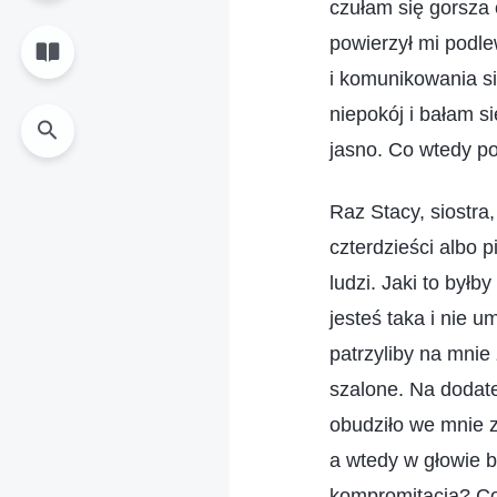
czułam się gorsza 
powierzył mi podl
i komunikowania s
niepokój i bałam s
jasno. Co wtedy po
Raz Stacy, siostra
czterdzieści albo 
ludzi. Jaki to był
jesteś taka i nie 
patrzyliby na mnie 
szalone. Na dodate
obudziło we mnie z
a wtedy w głowie b
kompromitacja? Co