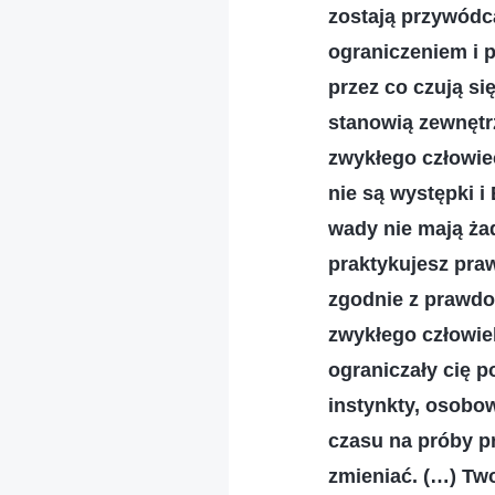
zostają przywódc
ograniczeniem i p
przez co czują si
stanowią zewnętr
zwykłego człowiec
nie są występki i
wady nie mają ża
praktykujesz praw
zgodnie z prawd
zwykłego człowiek
ograniczały cię p
instynkty, osobow
czasu na próby p
zmieniać. (…) Tw