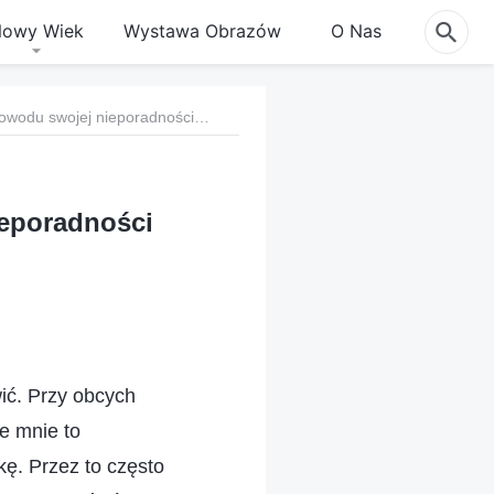
owy Wiek
Wystawa Obrazów
O Nas
4. Nie będę już czuć się gorsza z powodu swojej nieporadności językowej
ieporadności
ić. Przy obcych
e mnie to
kę. Przez to często