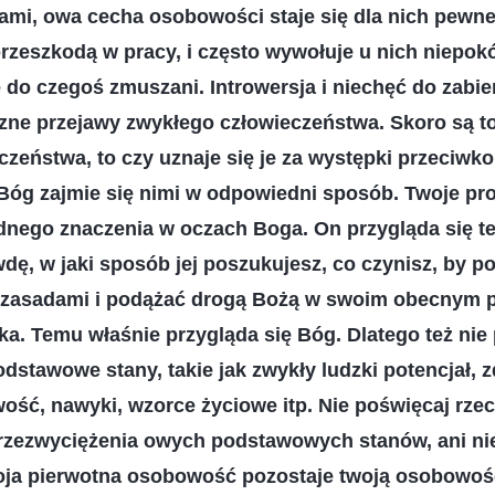
ami, owa cecha osobowości staje się dla nich pewn
rzeszkodą w pracy, i często wywołuje u nich niepokój 
ę do czegoś zmuszani. Introwersja i niechęć do zabie
zne przejawy zwykłego człowieczeństwa. Skoro są t
zeństwa, to czy uznaje się je za występki przeciwko
 Bóg zajmie się nimi w odpowiedni sposób. Twoje pro
dnego znaczenia w oczach Boga. On przygląda się te
dę, w jaki sposób jej poszukujesz, co czynisz, by 
ozasadami i podążać drogą Bożą w swoim obecnym p
a. Temu właśnie przygląda się Bóg. Dlatego też nie
odstawowe stany, takie jak zwykły ludzki potencjał, z
ość, nawyki, wzorce życiowe itp. Nie poświęcaj rzecz
rzezwyciężenia owych podstawowych stanów, ani nie
oja pierwotna osobowość pozostaje twoją osobowości