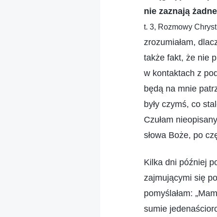
nie zaznają żadn
t. 3, Rozmowy Chryst
zrozumiałam, dlac
także fakt, że nie
w kontaktach z pod
będą na mnie patrz
były czymś, co sta
Czułam nieopisany
słowa Boże, po cz
Kilka dni później
zajmującymi się p
pomyślałam: „Mam p
sumie jedenaścioro