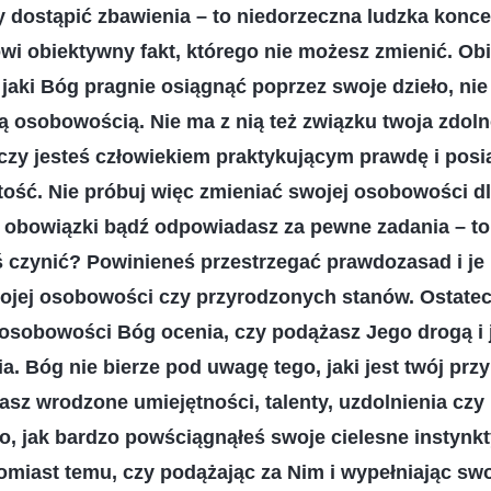
y dostąpić zbawienia – to niedorzeczna ludzka konce
i obiektywny fakt, którego nie możesz zmienić. Obi
, jaki Bóg pragnie osiągnąć poprzez swoje dzieło, nie
ą osobowością. Nie ma z nią też związku twoja zdol
, czy jesteś człowiekiem praktykującym prawdę i pos
ość. Nie próbuj więc zmieniać swojej osobowości dl
ś obowiązki bądź odpowiadasz za pewne zadania – to
 czynić? Powinieneś przestrzegać prawdozasad i je
wojej osobowości czy przyrodzonych stanów. Ostatecz
 osobowości Bóg ocenia, czy podążasz Jego drogą i j
a. Bóg nie bierze pod uwagę tego, jaki jest twój prz
masz wrodzone umiejętności, talenty, uzdolnienia czy
go, jak bardzo powściągnąłeś swoje cielesne instynkt
omiast temu, czy podążając za Nim i wypełniając sw