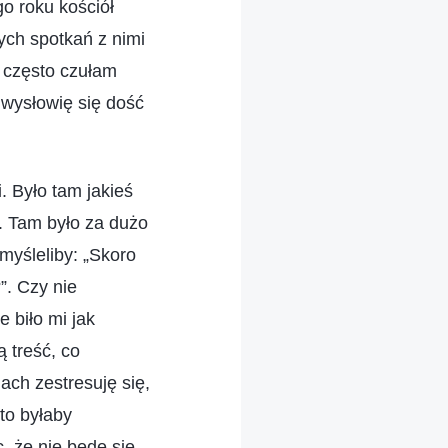
o roku kościół
ch spotkań z nimi
 często czułam
 wysłowię się dość
. Było tam jakieś
. Tam było za dużo
myśleliby: „Skoro
”. Czy nie
e biło mi jak
 treść, co
ach zestresuję się,
to byłaby
, że nie będę się