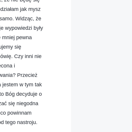
edziałam jak mysz
 samo. Widząc, że
je wypowiedzi były
e mniej pewna
ujemy się
ówię. Czy inni nie
ęcona i
ewania? Przecież
a jestem w tym tak
to Bóg decyduje o
zać się niegodna
; co powinnam
od tego nastroju.