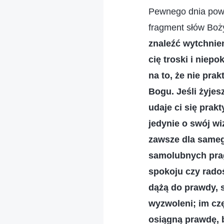
Pewnego dnia powie
fragment słów Boży
znaleźć wytchnien
cię troski i niep
na to, że nie pra
Bogu. Jeśli żyjes
udaje ci się prak
jedynie o swój wi
zawsze dla samego
samolubnych pragn
spokoju czy radoś
dążą do prawdy, są
wyzwoleni; im czę
osiągną prawdę, b