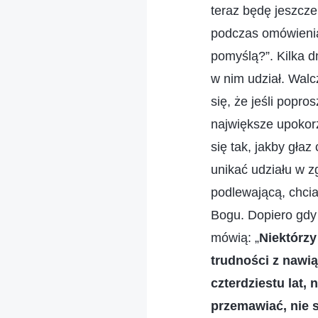
teraz będę jeszcze
podczas omówienia,
pomyślą?”. Kilka d
w nim udział. Wal
się, że jeśli popro
największe upokorz
się tak, jakby gła
unikać udziału w 
podlewającą, chcia
Bogu. Dopiero gdy 
mówią: „
Niektórzy
trudności z nawią
czterdziestu lat,
przemawiać, nie s