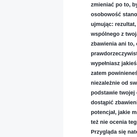
zmieniać po to, b
osobowość stanow
ujmując: rezultat
wspólnego z twoj
zbawienia ani to
prawdorzeczywist
wypełniasz jakie
zatem powinieneś
niezależnie od s
podstawie twojej
dostąpić zbawieni
potencjał, jakie 
też nie ocenia te
Przygląda się nat