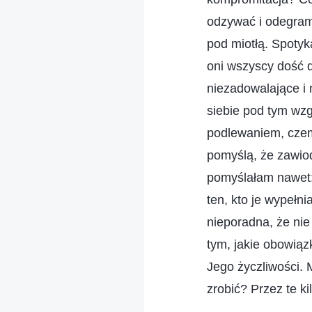
odzywać i odegram
pod miotłą. Spoty
oni wszyscy dość d
niezadowalające i
siebie pod tym wz
podlewaniem, czemu
pomyślą, że zawiod
pomyślałam nawet: 
ten, kto je wypełn
nieporadna, że ni
tym, jakie obowiąz
Jego życzliwości.
zrobić? Przez te ki