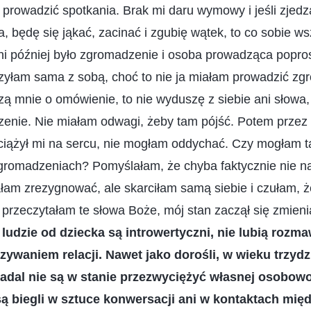
 prowadzić spotkania. Brak mi daru wymowy i jeśli zjed
 będę się jąkać, zacinać i zgubię wątek, to co sobie w
ni później było zgromadzenie i osoba prowadząca popros
czyłam sama z sobą, choć to nie ja miałam prowadzić z
szą mnie o omówienie, to nie wyduszę z siebie ani słowa,
enie. Nie miałam odwagi, żeby tam pójść. Potem przez 
z ciążył mi na sercu, nie mogłam oddychać. Czy mogłam 
zgromadzeniach? Pomyślałam, że chyba faktycznie nie na
łam zrezygnować, ale skarciłam samą siebie i czułam, 
przeczytałam te słowa Boże, mój stan zaczął się zmien
 ludzie od dziecka są introwertyczni, nie lubią rozma
zywaniem relacji. Nawet jako dorośli, w wieku trzydz
 nadal nie są w stanie przezwyciężyć własnej osobowoś
ą biegli w sztuce konwersacji ani w kontaktach mię