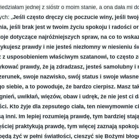
działam jednej z sióstr o moim stanie, a ona dała mi d
ch: „
Jeśli często dręczy cię poczucie winy, jeśli two
ia, jeśli brak jest w twoim życiu spokoju i radości o
okoje dotyczące najróżniejszych spraw, na co to wska
ktykujesz prawdy i nie jesteś niezłomny w niesieniu 
z z usposobieniem właściwym szatanowi, to często zd
tykować prawdy, że ją zdradzasz, jesteś samolubny i
zerunek, swoje nazwisko, swój status i swoje własne 
 siebie, a to powoduje, że bardzo cierpisz. Masz ta
ień, uwikłań, więzów, obaw i udręk, że nie jest ci d
ci. Kto żyje dla zepsutego ciała, ten niewymownie cie
 inni. Im lepiej rozumieją prawdę, tym bardziej stają
ściej praktykują prawdę, tym więcej zaznają spokoju
ędą żyć w pełni światłości, cieszyć się Bożymi bło