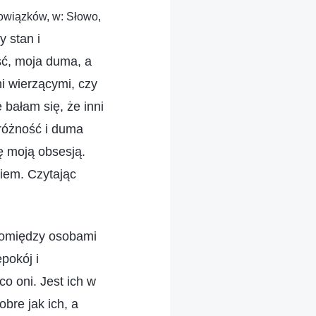
owiązków, w: Słowo,
 stan i
ść, moja duma, a
i wierzącymi, czy
bałam się, że inni
próżność i duma
ę moją obsesją.
iem. Czytając
 pomiędzy osobami
pokój i
o oni. Jest ich w
bre jak ich, a