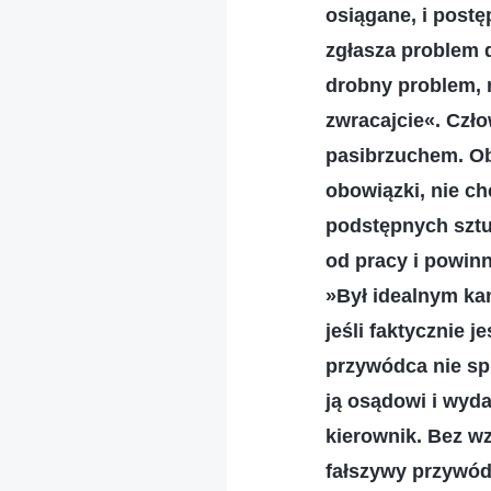
osiągane, i postę
zgłasza problem 
drobny problem, n
zwracajcie«. Czło
pasibrzuchem. Ob
obowiązki, nie ch
podstępnych sztu
od pracy i powin
»Był idealnym ka
jeśli faktycznie 
przywódca nie spr
ją osądowi i wyda
kierownik. Bez w
fałszywy przywódc