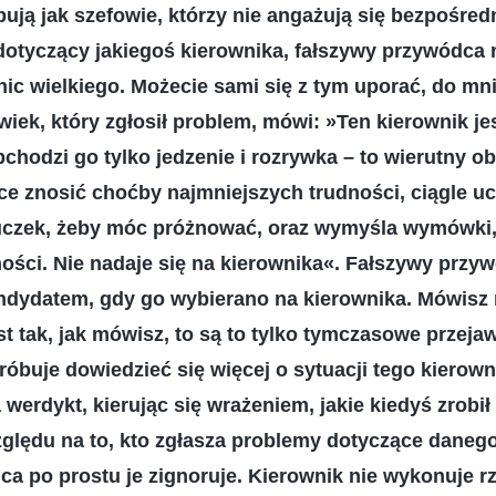
pują jak szefowie, którzy nie angażują się bezpośredn
dotyczący jakiegoś kierownika, fałszywy przywódca 
ic wielkiego. Możecie sami się z tym uporać, do mni
wiek, który zgłosił problem, mówi: »Ten kierownik j
chodzi go tylko jedzenie i rozrywka – to wierutny o
ce znosić choćby najmniejszych trudności, ciągle uc
czek, żeby móc próżnować, oraz wymyśla wymówki, 
ności. Nie nadaje się na kierownika«. Fałszywy prz
ndydatem, gdy go wybierano na kierownika. Mówisz 
jest tak, jak mówisz, to są to tylko tymczasowe przej
óbuje dowiedzieć się więcej o sytuacji tego kierown
 werdykt, kierując się wrażeniem, jakie kiedyś zrobił
zględu na to, kto zgłasza problemy dotyczące danego
a po prostu je zignoruje. Kierownik nie wykonuje r