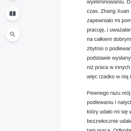
wyeliminowaniu. Dz
czas. Zhang Xuan r
zapewniało mi pomo
pracuję, i uważała
na całkiem dobrym 
zbytnio o podlewan
podstawie wysłanyc
niż praca w innych
więc rzadko w nią
Pewnego razu mój p
podlewaniu i naty
który udało mi się
bezzwłocznie udała
tam praca. Odkryła