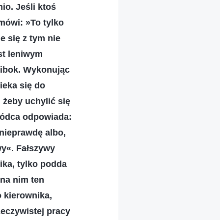
io. Jeśli ktoś
mówi: »To tylko
e się z tym nie
est leniwym
bibok. Wykonując
ieka się do
żeby uchylić się
ywódca odpowiada:
nieprawdę albo,
awy«. Fałszywy
ika, tylko podda
 na nim ten
 kierownika,
zeczywistej pracy