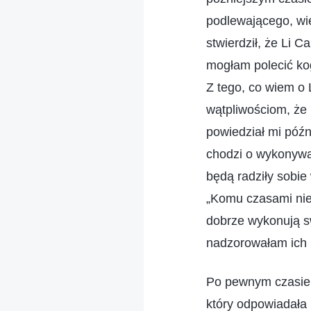
podlewającego, wię
stwierdził, że Li 
mogłam polecić k
Z tego, co wiem o 
wątpliwościom, że
powiedział mi późni
chodzi o wykonywa
będą radziły sobie
„Komu czasami nie
dobrze wykonują s
nadzorowałam ich 
Po pewnym czasie o
który odpowiadała