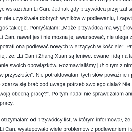
c wskazałam Li Can. Jednak gdy przywódca przyjrzał się
Can nie uzyskiwała dobrych wyników w podlewaniu, i zapyt
ogoś takiego. Pomyślałam: „Może przywódca ma wygór
Li Can, nawet jeśli nie można jej awansować, nie ulega
 potrafi ona podlewać nowych wierzących w kościele”. 
ej, że: „Li Can i Zhang Xuan są leniwe, cwane i idą na ła
nie swoich obowiązków. Rozmawialiśmy już o tym z nim
 w przyszłości”. Nie potraktowałam tych słów poważnie i
 zdarza się brać pod uwagę potrzeb swojego ciała? Nie 
woją obecną pracę?”. Po tym nadal nie sprawdzałam ani
pracy.
trzymałam od przywódcy list, w którym informował, że 
 Li Can, występowało wiele problemów z podlewaniem i 