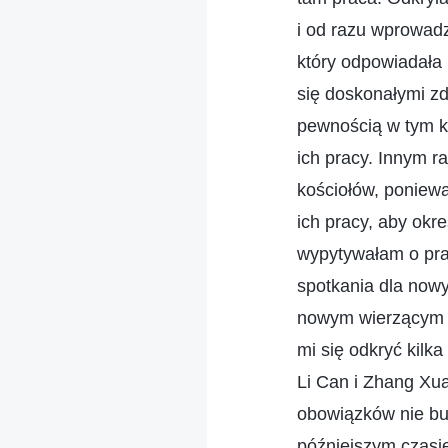
i od razu wprowad
który odpowiadała 
się doskonałymi zd
pewnością w tym k
ich pracy. Innym r
kościołów, poniew
ich pracy, aby okr
wypytywałam o prac
spotkania dla nowy
nowym wierzącym o
mi się odkryć kilk
Li Can i Zhang Xua
obowiązków nie bud
późniejszym czasi