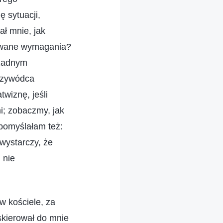
 sytuacji,
ał mnie, jak
owane wymagania?
 żadnym
Przywódca
twiznę, jeśli
i; zobaczmy, jak
 pomyślałam też:
wystarczy, że
 nie
w kościele, za
skierował do mnie