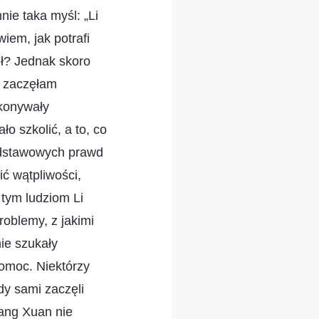
nie taka myśl: „Li
wiem, jak potrafi
ł? Jednak skoro
y zaczęłam
ykonywały
ło szkolić, a to, co
podstawowych prawd
ić wątpliwości,
tym ludziom Li
oblemy, z jakimi
nie szukały
omoc. Niektórzy
dy sami zaczęli
hang Xuan nie