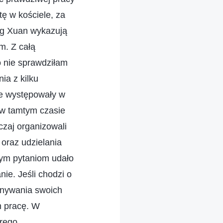
ę w kościele, za
ang Xuan wykazują
m. Z całą
o nie sprawdziłam
ia z kilku
ie występowały w
k w tamtym czasie
czaj organizowali
oraz udzielania
wym pytaniom udało
nie. Jeśli chodzi o
konywania swoich
h pracę. W
brego