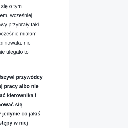
 się o tym
iem, wcześniej
wy przybrały taki
nocześnie miałam
pilnowała, nie
ie ulegało to
łszywi przywódcy
j pracy albo nie
ać kierownika i
mować się
jedynie co jakiś
stępy w niej