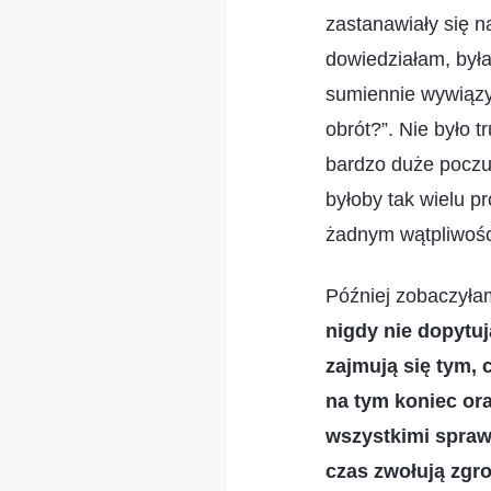
zastanawiały się n
dowiedziałam, była
sumiennie wywiązyw
obrót?”. Nie było 
bardzo duże poczuc
byłoby tak wielu p
żadnym wątpliwoś
Później zobaczyła
nigdy nie dopytuj
zajmują się tym, 
na tym koniec or
wszystkimi spraw
czas zwołują zgro