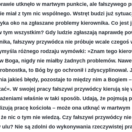
 prawie utknęło w martwym punkcie, ale fałszywego 
ie miał z tym nic wspólnego. Wstręt budzi już sytuac
ka oko na zgłaszane problemy kierownika. Co jest 
w tym wszystkim? Gdy ludzie zgłaszają naprawdę p
nika, fałszywy przywódca nie próbuje wcale czegoś w
wymyśla różnego rodzaju wymówki: »Znam tego kiero
w Boga, nigdy nie miałby żadnych problemów. Nawe
drobnostka, to Bóg by go ochronił i zdyscyplinował. J
ia jakieś błędy, pozostaje to między nim a Bogiem –
ać«. W swojej pracy fałszywi przywódcy kierują się
ażeniami właśnie w taki sposób. Udają, że pojmują 
ilizują pracę kościoła – może ona utknąć w martwym p
że nic o tym nie wiedzą. Czy fałszywi przywódcy ni
w ulu? Nie są zdolni do wykonywania rzeczywistej pra