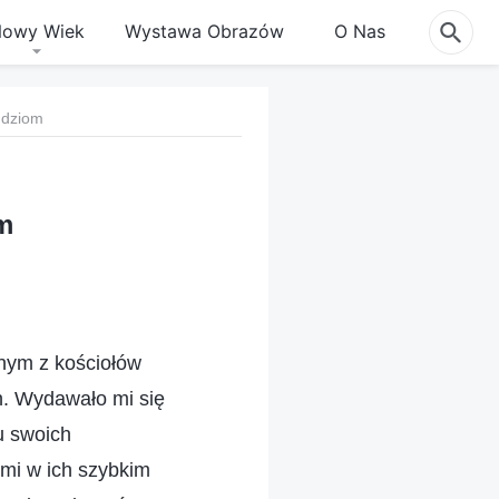
owy Wiek
Wystawa Obrazów
O Nas
udziom
m
dnym z kościołów
n. Wydawało mi się
u swoich
 mi w ich szybkim