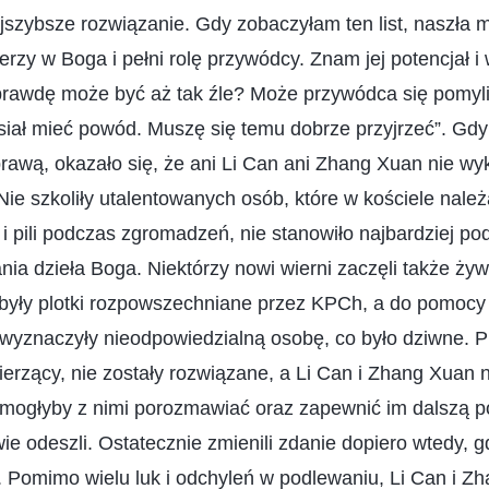
ajszybsze rozwiązanie. Gdy zobaczyłam ten list, naszła m
erzy w Boga i pełni rolę przywódcy. Znam jej potencjał i 
rawdę może być aż tak źle? Może przywódca się pomyli
siał mieć powód. Muszę się temu dobrze przyjrzeć”. Gd
rawą, okazało się, że ani Li Can ani Zhang Xuan nie w
ie szkoliły utalentowanych osób, które w kościele należa
i i pili podczas zgromadzeń, nie stanowiło najbardziej 
ia dzieła Boga. Niektórzy nowi wierni zaczęli także żyw
 były plotki rozpowszechniane przez KPCh, a do pomocy 
wyznaczyły nieodpowiedzialną osobę, co było dziwne. Pr
wierzący, nie zostały rozwiązane, a Li Can i Zhang Xuan 
 mogłyby z nimi porozmawiać oraz zapewnić im dalszą p
ie odeszli. Ostatecznie zmienili zdanie dopiero wtedy, g
 Pomimo wielu luk i odchyleń w podlewaniu, Li Can i Z