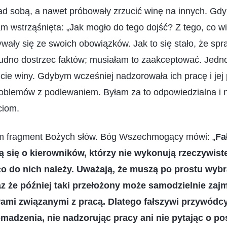
ad sobą, a nawet próbowały zrzucić winę na innych. Gdy
m wstrząśnięta: „Jak mogło do tego dojść? Z tego, co w
ały się ze swoich obowiązków. Jak to się stało, że spra
trudno dostrzec faktów; musiałam to zaakceptować. Jed
ie winy. Gdybym wcześniej nadzorowała ich pracę i jej 
roblemów z podlewaniem. Byłam za to odpowiedzialna i n
ciom.
m fragment Bożych słów. Bóg Wszechmogący mówi: „
Fa
ą się o kierowników, którzy nie wykonują rzeczywiste
co do nich należy. Uważają, że muszą po prostu wybr
az że później taki przełożony może samodzielnie zaj
ami związanymi z pracą. Dlatego fałszywi przywódcy 
madzenia, nie nadzorując pracy ani nie pytając o po