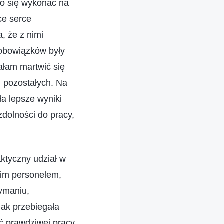
ło się wykonać na
ce serce
, że z nimi
 obowiązków były
iałam martwić się
h pozostałych. Na
ła lepsze wyniki
zdolności do pracy,
aktyczny udział w
nim personelem,
zymaniu,
jak przebiegała
ać prawdziwej pracy