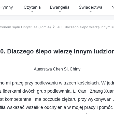
Hymny
Czytania
Ewangelia
Świadectwa
N
tronem sądu Chrystusa (Tom 4)
40. Dlaczego ślepo wierzę innym l
40. Dlaczego ślepo wierzę innym ludzio
Autorstwa Chen Si, Chiny
no mi pracę przy podlewaniu w trzech kościołach. W je
 liderkami dwóch grup podlewania, Li Can i Zhang Xua
jest kompetentna i ma poczucie ciężaru przy wykonywani
iła wskazać wszelkie odchylenia w mojej pracy i pomóc