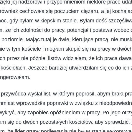
ięki jej nadzorowi i przypomnieniom niektóre prace uda
ównież cechowała się poczuciem ciężaru, a jej kochają
c, gdy byłam w kiepskim stanie. Byłam dość szczęśliwa
m, że ich zdolności do pracy, potencjał i postawa wobec
poziomie. Mając tutaj je dwie, kierujące pracą, nie mus
ie w tym kościele i mogłam skupić się na pracy w dwóc
h przez nie później listów widziałam, że ich praca dawa
 kościołach. Jeszcze bardziej utwierdziłam się co do ich 
 ingerowałam.
rzywódca wysłał list, w którym poprosił, abym brała pr
chmiast wprowadziła poprawki w związku z nieodpowied
 wykryć, aby zapobiec opóźnieniom w pracy. Po jego otr
m się do dwóch pozostałych kościołów, aby sprawdzić, 
m, że lider grupy podlewania nie był w stanie wykonyw