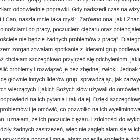
ziłam odpowiednie poprawki. Gdy nadszedł czas na wizyt
Li Can, naszła mnie taka myśl: „Zarówno ona, jak i Zh
olnościami do pracy, poczuciem ciężaru oraz potencjałe
ościele nie będzie żadnych problemów z pracą”. Dlateg
azem zorganizowałam spotkanie z liderami grup podlewan
aż chciałam szczegółowo przyjrzeć się odchyleniom, jak
eślić problemy i rozwiązać je bez zbędnej zwłoki. Jedna
ę głównie innych liderów grup, sprawdzając, jak zazwy
ch wierzących i jakich Bożych słów używali do omówień 
dpowiedzi na ich pytania i tak dalej. Dzięki szczegóło
a problemów i je omówić, co pozwoliło na ich wyeliminowa
n, uznałam, że ich poczucie ciężaru i zdolności do wy
ziły żadnych zastrzeżeń, więc nie zagłębiałam się w ic
e przywódca poprosił mnie, abym poleciła względnie do