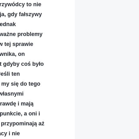
przywódcy to nie
ja, gdy fałszywy
jednak
oważne problemy
 tej sprawie
wnika, on
t gdyby coś było
eśli ten
 my się do tego
 własnymi
prawdę i mają
unkcie, a oni i
e przypominają aż
cy i nie