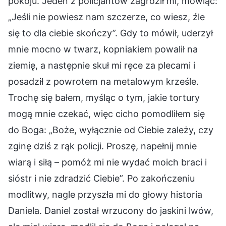
pokoju. Jeden z policjantów zagroził mi, mówiąc:
„Jeśli nie powiesz nam szczerze, co wiesz, źle
się to dla ciebie skończy”. Gdy to mówił, uderzył
mnie mocno w twarz, kopniakiem powalił na
ziemię, a następnie skuł mi ręce za plecami i
posadził z powrotem na metalowym krześle.
Trochę się bałem, myśląc o tym, jakie tortury
mogą mnie czekać, więc cicho pomodliłem się
do Boga: „Boże, wyłącznie od Ciebie zależy, czy
zginę dziś z rąk policji. Proszę, napełnij mnie
wiarą i siłą – pomóż mi nie wydać moich braci i
sióstr i nie zdradzić Ciebie”. Po zakończeniu
modlitwy, nagle przyszła mi do głowy historia
Daniela. Daniel został wrzucony do jaskini lwów,