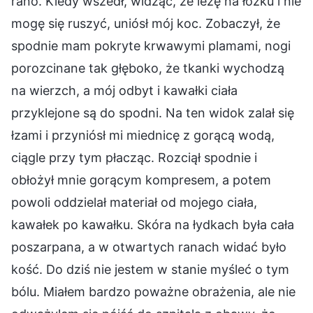
rano. Kiedy wszedł, widząc, że leżę na łóżku i nie
mogę się ruszyć, uniósł mój koc. Zobaczył, że
spodnie mam pokryte krwawymi plamami, nogi
porozcinane tak głęboko, że tkanki wychodzą
na wierzch, a mój odbyt i kawałki ciała
przyklejone są do spodni. Na ten widok zalał się
łzami i przyniósł mi miednicę z gorącą wodą,
ciągle przy tym płacząc. Rozciął spodnie i
obłożył mnie gorącym kompresem, a potem
powoli oddzielał materiał od mojego ciała,
kawałek po kawałku. Skóra na łydkach była cała
poszarpana, a w otwartych ranach widać było
kość. Do dziś nie jestem w stanie myśleć o tym
bólu. Miałem bardzo poważne obrażenia, ale nie