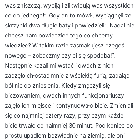
was zniszczą, wybiją i zlikwidują was wszystkich
co do jednego!”. Gdy on to mówił, wyciągnęli ze
skrzynki dwa długie baty i powiedzieli: „Nadal nie
chcesz nam powiedzieć tego co chcemy
wiedzieć? W takim razie zasmakujesz czegoś
nowego – zobaczmy czy ci się spodoba!”.
Następnie kazali mi wstać i dwóch z nich
zaczęło chłostać mnie z wściekłą furią, zadając
ból nie do zniesienia. Kiedy zmęczyli się
biczowaniem, dwóch innych funkcjonariuszy
zajęło ich miejsce i kontynuowało bicie. Zmieniali
się co najmniej cztery razy, przy czym każde
bicie trwało co najmniej 30 minut. Pod koniec po
prostu upadłem bezwładnie na ziemię, ale oni