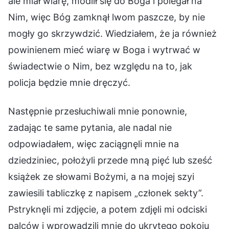
ale miał wiarę, modlił się do Boga i polegał na
Nim, więc Bóg zamknął lwom paszcze, by nie
mogły go skrzywdzić. Wiedziałem, że ja również
powinienem mieć wiarę w Boga i wytrwać w
świadectwie o Nim, bez względu na to, jak
policja będzie mnie dręczyć.
Następnie przesłuchiwali mnie ponownie,
zadając te same pytania, ale nadal nie
odpowiadałem, więc zaciągnęli mnie na
dziedziniec, położyli przede mną pięć lub sześć
książek ze słowami Bożymi, a na mojej szyi
zawiesili tabliczkę z napisem „członek sekty”.
Pstryknęli mi zdjęcie, a potem zdjęli mi odciski
palców i wprowadzili mnie do ukrytego pokoju