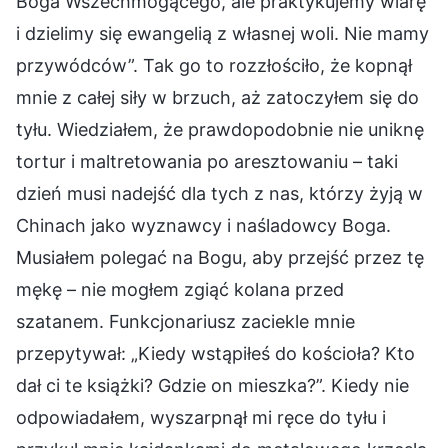
Boga Wszechmogącego, ale praktykujemy wiarę
i dzielimy się ewangelią z własnej woli. Nie mamy
przywódców”. Tak go to rozzłościło, że kopnął
mnie z całej siły w brzuch, aż zatoczyłem się do
tyłu. Wiedziałem, że prawdopodobnie nie uniknę
tortur i maltretowania po aresztowaniu – taki
dzień musi nadejść dla tych z nas, którzy żyją w
Chinach jako wyznawcy i naśladowcy Boga.
Musiałem polegać na Bogu, aby przejść przez tę
mękę – nie mogłem zgiąć kolana przed
szatanem. Funkcjonariusz zaciekle mnie
przepytywał: „Kiedy wstąpiłeś do kościoła? Kto
dał ci te książki? Gdzie on mieszka?”. Kiedy nie
odpowiadałem, wyszarpnął mi ręce do tyłu i