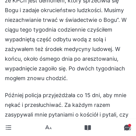
że KPCh jest demonem, który sprzeciwia się
Bogu i zadaje okrucieństwo ludzkości. Musimy
niezachwianie trwać w świadectwie o Bogu”. W
ciągu tego tygodnia codziennie czyściłem
wypadniętą część odbytu wodą z solą i
zażywałem też środek medycyny ludowej. W
końcu, około ósmego dnia po aresztowaniu,
wypadnięcie zagoiło się. Po dwóch tygodniach
mogłem znowu chodzić.
Później policja przyjeżdżała co 15 dni, aby mnie
nękać i przesłuchiwać. Za każdym razem
zasypywali mnie pytaniami o kościół i pytali, czy
nadal utrzymuję kontakt z innymi członkami.
Grozili mi nawet, mówiąc: „Jeśli się nie