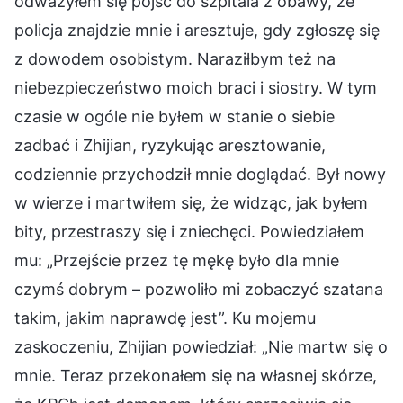
odważyłem się pójść do szpitala z obawy, że
policja znajdzie mnie i aresztuje, gdy zgłoszę się
z dowodem osobistym. Naraziłbym też na
niebezpieczeństwo moich braci i siostry. W tym
czasie w ogóle nie byłem w stanie o siebie
zadbać i Zhijian, ryzykując aresztowanie,
codziennie przychodził mnie doglądać. Był nowy
w wierze i martwiłem się, że widząc, jak byłem
bity, przestraszy się i zniechęci. Powiedziałem
mu: „Przejście przez tę mękę było dla mnie
czymś dobrym – pozwoliło mi zobaczyć szatana
takim, jakim naprawdę jest”. Ku mojemu
zaskoczeniu, Zhijian powiedział: „Nie martw się o
mnie. Teraz przekonałem się na własnej skórze,