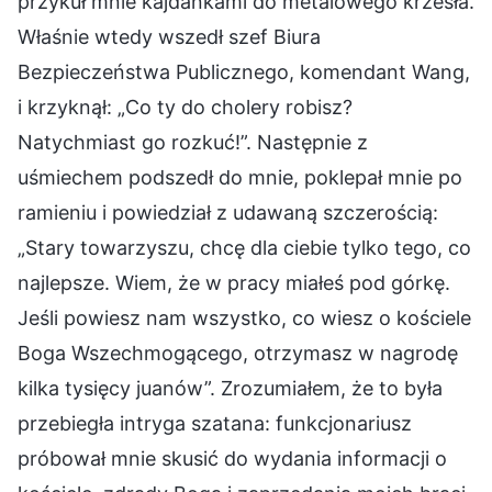
przykuł mnie kajdankami do metalowego krzesła.
Właśnie wtedy wszedł szef Biura
Bezpieczeństwa Publicznego, komendant Wang,
i krzyknął: „Co ty do cholery robisz?
Natychmiast go rozkuć!”. Następnie z
uśmiechem podszedł do mnie, poklepał mnie po
ramieniu i powiedział z udawaną szczerością:
„Stary towarzyszu, chcę dla ciebie tylko tego, co
najlepsze. Wiem, że w pracy miałeś pod górkę.
Jeśli powiesz nam wszystko, co wiesz o kościele
Boga Wszechmogącego, otrzymasz w nagrodę
kilka tysięcy juanów”. Zrozumiałem, że to była
przebiegła intryga szatana: funkcjonariusz
próbował mnie skusić do wydania informacji o