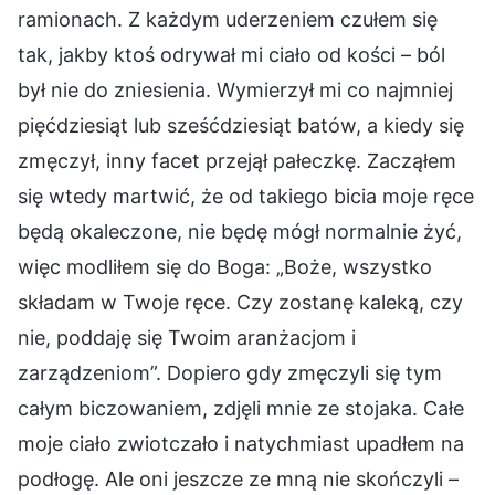
ramionach. Z każdym uderzeniem czułem się
tak, jakby ktoś odrywał mi ciało od kości – ból
był nie do zniesienia. Wymierzył mi co najmniej
pięćdziesiąt lub sześćdziesiąt batów, a kiedy się
zmęczył, inny facet przejął pałeczkę. Zacząłem
się wtedy martwić, że od takiego bicia moje ręce
będą okaleczone, nie będę mógł normalnie żyć,
więc modliłem się do Boga: „Boże, wszystko
składam w Twoje ręce. Czy zostanę kaleką, czy
nie, poddaję się Twoim aranżacjom i
zarządzeniom”. Dopiero gdy zmęczyli się tym
całym biczowaniem, zdjęli mnie ze stojaka. Całe
moje ciało zwiotczało i natychmiast upadłem na
podłogę. Ale oni jeszcze ze mną nie skończyli –