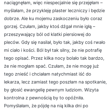
naciągnęłam, więc niespecjalnie się przejęłam –
myślałam, że przykleję plaster leczniczy i będzie
dobrze. Ale ku mojemu zaskoczeniu było coraz
gorzej. Czułam, jakby ktoś dźgał mnie igłą –
przeszywający ból od klatki piersiowej do
pleców. Gdy się nasilał, było tak, jakby coś rwało
mi ciało i kości. Ból był tak silny, że nie potrafię
tego opisać. Przez kilka nocy bolało tak bardzo,
że nie mogłam spać. Czułam, że nie mogę już
tego znieść i chciałam natychmiast iść do
lekarza, lecz zamiast tego poszłam na spotkanie,
by głosić ewangelię pewnym ludziom. Wizyta
kontrolna z pewnością by to opóźniła.
Pomyślałam, że pójdę na nią kilka dni po