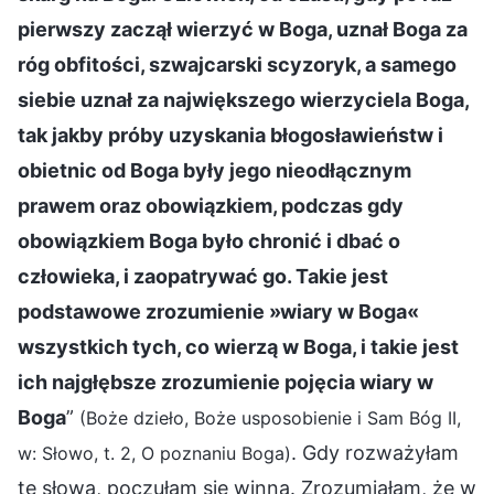
pierwszy zaczął wierzyć w Boga, uznał Boga za
róg obfitości, szwajcarski scyzoryk, a samego
siebie uznał za największego wierzyciela Boga,
tak jakby próby uzyskania błogosławieństw i
obietnic od Boga były jego nieodłącznym
prawem oraz obowiązkiem, podczas gdy
obowiązkiem Boga było chronić i dbać o
człowieka, i zaopatrywać go. Takie jest
podstawowe zrozumienie »wiary w Boga«
wszystkich tych, co wierzą w Boga, i takie jest
ich najgłębsze zrozumienie pojęcia wiary w
Boga
”
(Boże dzieło, Boże usposobienie i Sam Bóg II,
. Gdy rozważyłam
w: Słowo, t. 2, O poznaniu Boga)
te słowa, poczułam się winna. Zrozumiałam, że w