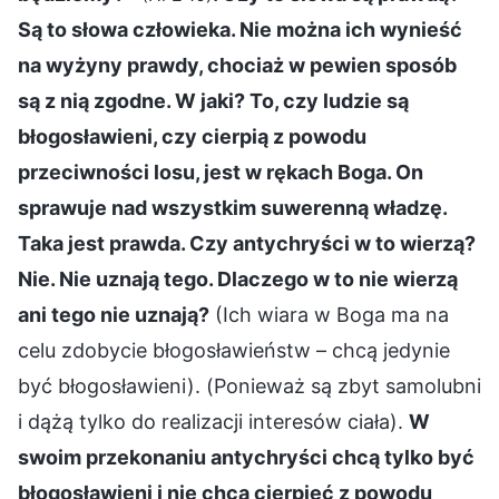
Są to słowa człowieka. Nie można ich wynieść
na wyżyny prawdy, chociaż w pewien sposób
są z nią zgodne. W jaki? To, czy ludzie są
błogosławieni, czy cierpią z powodu
przeciwności losu, jest w rękach Boga. On
sprawuje nad wszystkim suwerenną władzę.
Taka jest prawda. Czy antychryści w to wierzą?
Nie. Nie uznają tego. Dlaczego w to nie wierzą
ani tego nie uznają?
(Ich wiara w Boga ma na
celu zdobycie błogosławieństw – chcą jedynie
być błogosławieni). (Ponieważ są zbyt samolubni
i dążą tylko do realizacji interesów ciała).
W
swoim przekonaniu antychryści chcą tylko być
błogosławieni i nie chcą cierpieć z powodu