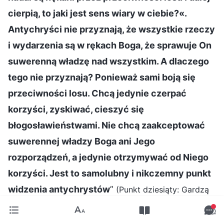
cierpią, to jaki jest sens wiary w ciebie?«.
Antychryści nie przyznają, że wszystkie rzeczy
i wydarzenia są w rękach Boga, że sprawuje On
suwerenną władzę nad wszystkim. A dlaczego
tego nie przyznają? Ponieważ sami boją się
przeciwności losu. Chcą jedynie czerpać
korzyści, zyskiwać, cieszyć się
błogosławieństwami. Nie chcą zaakceptować
suwerennej władzy Boga ani Jego
rozporządzeń, a jedynie otrzymywać od Niego
korzyści. Jest to samolubny i nikczemny punkt
widzenia antychrystów
”
(Punkt dziesiąty: Gardzą
prawdą, bezczelnie lekceważą zasady i ignorują
ustalenia domu Bożego (Część szósta), w: Słowo, t. 4,