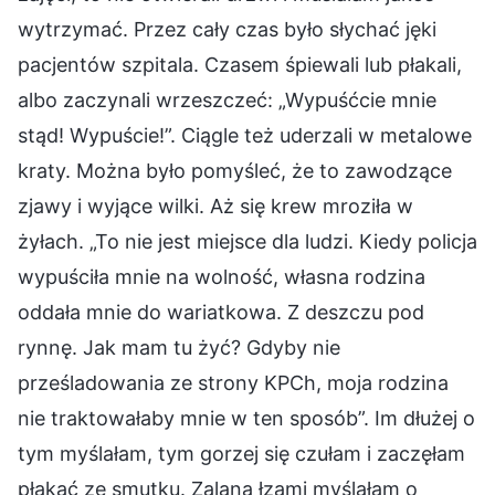
wytrzymać. Przez cały czas było słychać jęki
pacjentów szpitala. Czasem śpiewali lub płakali,
albo zaczynali wrzeszczeć: „Wypuśćcie mnie
stąd! Wypuście!”. Ciągle też uderzali w metalowe
kraty. Można było pomyśleć, że to zawodzące
zjawy i wyjące wilki. Aż się krew mroziła w
żyłach. „To nie jest miejsce dla ludzi. Kiedy policja
wypuściła mnie na wolność, własna rodzina
oddała mnie do wariatkowa. Z deszczu pod
rynnę. Jak mam tu żyć? Gdyby nie
prześladowania ze strony KPCh, moja rodzina
nie traktowałaby mnie w ten sposób”. Im dłużej o
tym myślałam, tym gorzej się czułam i zaczęłam
płakać ze smutku. Zalana łzami myślałam o