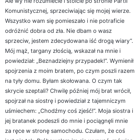
Ale wy nie rozumiecie i stoicie po stronie Partii
Komunistycznej, sprzeciwiając się mojej wierze.
Wszystko wam się pomieszało i nie potraficie
odróżnić dobra od zła. Nie dbam o wasz
sprzeciw, jestem zdecydowana iść drogą wiary”.
Mój mąż, targany złością, wskazał na mnie i
powiedział: „Beznadziejny przypadek!”. Wymienił
spojrzenia z moim bratem, po czym poszli razem
na tyły domu. Byłam skołowana. O czym tak
skrycie szeptali? Chwilę później mój brat wrócił,
spojrzał na siostrę i powiedział z tajemniczym
uśmiechem: „Chodźmy coś zjeść!”. Moja siostra i
jej bratanek podeszli do mnie i pociągnęli mnie
za ręce w stronę samochodu. Czułam, że coś