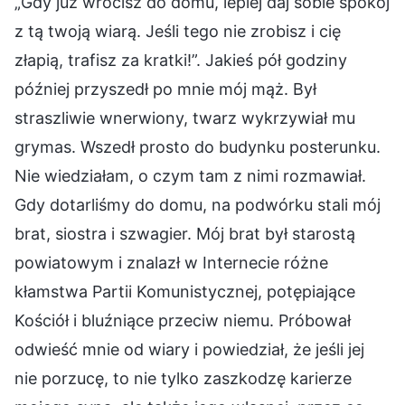
„Gdy już wrócisz do domu, lepiej daj sobie spokój
z tą twoją wiarą. Jeśli tego nie zrobisz i cię
złapią, trafisz za kratki!”. Jakieś pół godziny
później przyszedł po mnie mój mąż. Był
straszliwie wnerwiony, twarz wykrzywiał mu
grymas. Wszedł prosto do budynku posterunku.
Nie wiedziałam, o czym tam z nimi rozmawiał.
Gdy dotarliśmy do domu, na podwórku stali mój
brat, siostra i szwagier. Mój brat był starostą
powiatowym i znalazł w Internecie różne
kłamstwa Partii Komunistycznej, potępiające
Kościół i bluźniące przeciw niemu. Próbował
odwieść mnie od wiary i powiedział, że jeśli jej
nie porzucę, to nie tylko zaszkodzę karierze