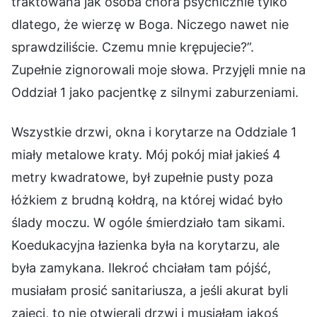
traktowana jak osoba chora psychicznie tylko
dlatego, że wierzę w Boga. Niczego nawet nie
sprawdziliście. Czemu mnie krępujecie?”.
Zupełnie zignorowali moje słowa. Przyjęli mnie na
Oddział 1 jako pacjentkę z silnymi zaburzeniami.
Wszystkie drzwi, okna i korytarze na Oddziale 1
miały metalowe kraty. Mój pokój miał jakieś 4
metry kwadratowe, był zupełnie pusty poza
łóżkiem z brudną kołdrą, na której widać było
ślady moczu. W ogóle śmierdziało tam sikami.
Koedukacyjna łazienka była na korytarzu, ale
była zamykana. Ilekroć chciałam tam pójść,
musiałam prosić sanitariusza, a jeśli akurat byli
zajęci, to nie otwierali drzwi i musiałam jakoś