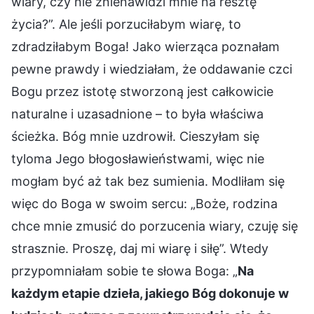
wiary, czy nie znienawidzi mnie na resztę
życia?”. Ale jeśli porzuciłabym wiarę, to
zdradziłabym Boga! Jako wierząca poznałam
pewne prawdy i wiedziałam, że oddawanie czci
Bogu przez istotę stworzoną jest całkowicie
naturalne i uzasadnione – to była właściwa
ścieżka. Bóg mnie uzdrowił. Cieszyłam się
tyloma Jego błogosławieństwami, więc nie
mogłam być aż tak bez sumienia. Modliłam się
więc do Boga w swoim sercu: „Boże, rodzina
chce mnie zmusić do porzucenia wiary, czuję się
strasznie. Proszę, daj mi wiarę i siłę”. Wtedy
przypomniałam sobie te słowa Boga: „
Na
każdym etapie dzieła, jakiego Bóg dokonuje w