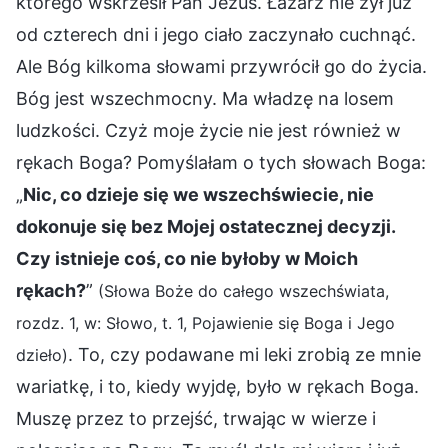
którego wskrzesił Pan Jezus. Łazarz nie żył już
od czterech dni i jego ciało zaczynało cuchnąć.
Ale Bóg kilkoma słowami przywrócił go do życia.
Bóg jest wszechmocny. Ma władzę na losem
ludzkości. Czyż moje życie nie jest również w
rękach Boga? Pomyślałam o tych słowach Boga:
„
Nic, co dzieje się we wszechświecie, nie
dokonuje się bez Mojej ostatecznej decyzji.
Czy istnieje coś, co nie byłoby w Moich
rękach?
”
(Słowa Boże do całego wszechświata,
rozdz. 1, w: Słowo, t. 1, Pojawienie się Boga i Jego
. To, czy podawane mi leki zrobią ze mnie
dzieło)
wariatkę, i to, kiedy wyjdę, było w rękach Boga.
Muszę przez to przejść, trwając w wierze i