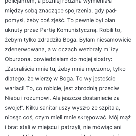
policjantem, a później rodzina wymieniała
między sobą znaczące spojrzenia, gdy padł
pomysł, żeby coś zjeść. To pewnie był plan
uknuty przez Partię Komunistyczną. Robili to,
żebym tylko zdradziła Boga. Byłam niesamowicie
zdenerwowana, a w oczach wezbrały mi łzy.
Oburzona, powiedziałam do mojej siostry:
„Zabraliście mnie tu, żeby mnie męczono, tylko
dlatego, że wierzę w Boga. To wy jesteście
wariaci! To, co robicie, jest zbrodnią przeciw
Niebu i rozumowi. Ale jeszcze dostaniecie za
swoje!”. Kilku sanitariuszy wyszło ze szpitala,
niosąc coś, czym mieli mnie skrępować. Mój mąż
i brat stali w miejscu i patrzyli, nie mówiąc ani