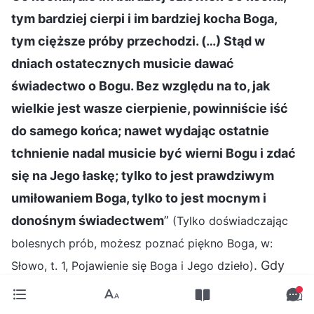
tym bardziej cierpi i im bardziej kocha Boga,
tym cięższe próby przechodzi. (…) Stąd w
dniach ostatecznych musicie dawać
świadectwo o Bogu. Bez względu na to, jak
wielkie jest wasze cierpienie, powinniście iść
do samego końca; nawet wydając ostatnie
tchnienie nadal musicie być wierni Bogu i zdać
się na Jego łaskę; tylko to jest prawdziwym
umiłowaniem Boga, tylko to jest mocnym i
donośnym świadectwem
”
(Tylko doświadczając
bolesnych prób, możesz poznać piękno Boga, w:
. Gdy
Słowo, t. 1, Pojawienie się Boga i Jego dzieło)
rozważyłam słowa Boga, stało się dla mnie jasne,
że chociaż przemoc i udręka, których