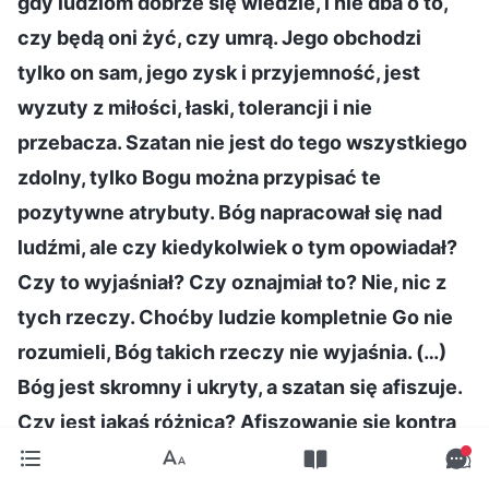
gdy ludziom dobrze się wiedzie, i nie dba o to,
czy będą oni żyć, czy umrą. Jego obchodzi
tylko on sam, jego zysk i przyjemność, jest
wyzuty z miłości, łaski, tolerancji i nie
przebacza. Szatan nie jest do tego wszystkiego
zdolny, tylko Bogu można przypisać te
pozytywne atrybuty. Bóg napracował się nad
ludźmi, ale czy kiedykolwiek o tym opowiadał?
Czy to wyjaśniał? Czy oznajmiał to? Nie, nic z
tych rzeczy. Choćby ludzie kompletnie Go nie
rozumieli, Bóg takich rzeczy nie wyjaśnia. (…)
Bóg jest skromny i ukryty, a szatan się afiszuje.
Czy jest jakaś różnica? Afiszowanie się kontra
pokora i ukrycie: które z nich są pozytywne?