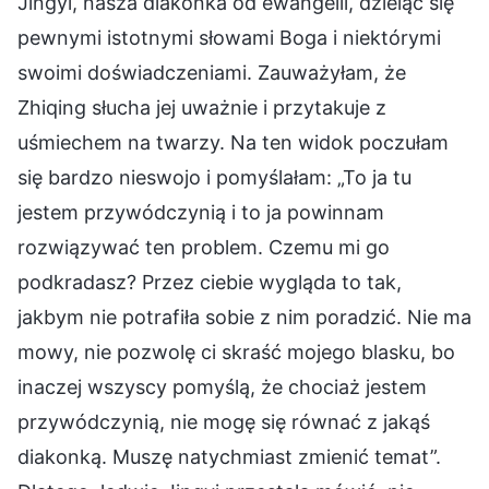
Jingyi, nasza diakonka od ewangelii, dzieląc się
pewnymi istotnymi słowami Boga i niektórymi
swoimi doświadczeniami. Zauważyłam, że
Zhiqing słucha jej uważnie i przytakuje z
uśmiechem na twarzy. Na ten widok poczułam
się bardzo nieswojo i pomyślałam: „To ja tu
jestem przywódczynią i to ja powinnam
rozwiązywać ten problem. Czemu mi go
podkradasz? Przez ciebie wygląda to tak,
jakbym nie potrafiła sobie z nim poradzić. Nie ma
mowy, nie pozwolę ci skraść mojego blasku, bo
inaczej wszyscy pomyślą, że chociaż jestem
przywódczynią, nie mogę się równać z jakąś
diakonką. Muszę natychmiast zmienić temat”.