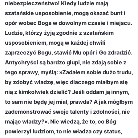
niebezpieczeństwo! Kiedy ludzie mają
szatańskie usposobienie, mogą okazać bunt i
opór wobec Boga w dowolnym czasie i miejscu.
Ludzie, którzy żyją zgodnie z szatańskim
usposobieniem, mogą w każdej chwili
zaprzeczyć Bogu, stawić Mu opór i Go zdradzić.
Antychryści są bardzo głupi, nie zdają sobie z
tego sprawy, myślą: »Zadałem sobie dużo trudu,
by zdobyć władzę, więc dlaczego miałbym się
nią z kimkolwiek dzielić? Jeśli oddam ją innym,
to sam nie będę jej miał, prawda? A jak mógłbym
zademonstrować swoje talenty i zdolności, nie
mając władzy?«. Nie wiedzą, że to, co Bóg
powierzył ludziom, to nie władza czy status,