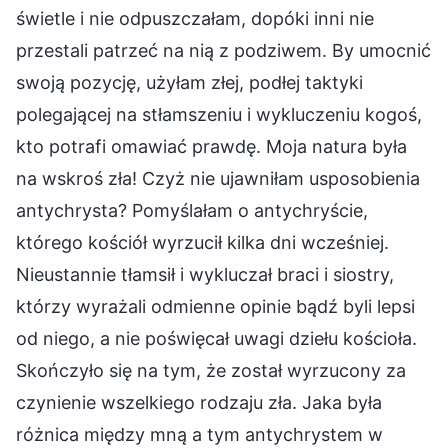
świetle i nie odpuszczałam, dopóki inni nie
przestali patrzeć na nią z podziwem. By umocnić
swoją pozycję, użyłam złej, podłej taktyki
polegającej na stłamszeniu i wykluczeniu kogoś,
kto potrafi omawiać prawdę. Moja natura była
na wskroś zła! Czyż nie ujawniłam usposobienia
antychrysta? Pomyślałam o antychryście,
którego kościół wyrzucił kilka dni wcześniej.
Nieustannie tłamsił i wykluczał braci i siostry,
którzy wyrażali odmienne opinie bądź byli lepsi
od niego, a nie poświęcał uwagi dziełu kościoła.
Skończyło się na tym, że został wyrzucony za
czynienie wszelkiego rodzaju zła. Jaka była
różnica między mną a tym antychrystem w