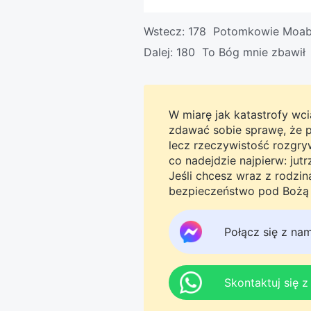
Wstecz:
178 Potomkowie Moab
Dalej:
180 To Bóg mnie zbawił
W miarę jak katastrofy wcią
zdawać sobie sprawę, że pro
lecz rzeczywistość rozgryw
co nadejdzie najpierw: jut
Jeśli chcesz wraz z rodzi
bezpieczeństwo pod Bożą o
Messengera, aby dołączyć 
tego do jutra.
Połącz się z na
Skontaktuj się 