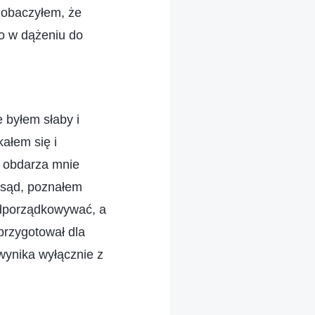
zobaczyłem, że
ko w dążeniu do
 byłem słaby i
kałem się i
g obdarza mnie
y sąd, poznałem
odporządkowywać, a
przygotował dla
wynika wyłącznie z