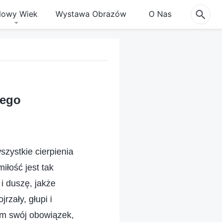
owy Wiek
Wystawa Obrazów
O Nas
nego
szystkie cierpienia
iłość jest tak
i duszę, jakże
zały, głupi i
em swój obowiązek,