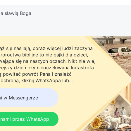
a sławią Boga
ż się nasilają, coraz więcej ludzi zaczyna
roctwa biblijne to nie bajki dla dzieci,
ająca się na naszych oczach. Nikt nie wie,
rzejszy dzień czy nieoczekiwana katastrofa.
ną powitać powrót Pana i znaleźć
chroną, kliknij WhatsAppa lub
do naszej grupy studyjnej. Nie odkładaj
mi w Messengerze
z nami przez WhatsApp