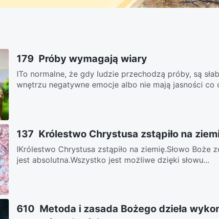
179 Próby wymagają wiary
ITo normalne, że gdy ludzie przechodzą próby, są sł
wnętrzu negatywne emocje albo nie mają jasności co 
137 Królestwo Chrystusa zstąpiło na ziem
ⅠKrólestwo Chrystusa zstąpiło na ziemię.Słowo Boże z
jest absolutna.Wszystko jest możliwe dzięki słowu...
610 Metoda i zasada Bożego dzieła wyk