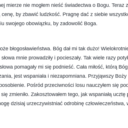
ej mierze nie mogłem nieść świadectwa o Bogu. Teraz 
ą cenę, by zbawić ludzkość. Pragnę dać z siebie wszyst
niu swojego obowiązku, by zadowolić Boga.
Boże błogosławieństwa. Bóg dał mi tak dużo! Wielokrotnie
słowa mnie prowadziły i pocieszały. Tak wiele razy poty
słowa pomagały mi się podnieść. Cała miłość, którą Bó
zania, jest wspaniała i niezapomniana. Przyjąwszy Boż
posobienie. Pośród przeciwności losu nauczyłem się p
się zmieniło. Zakosztowałem tego, jak wspaniałą ucztę 
ogę dzisiaj urzeczywistniać odrobinę człowieczeństwa, 