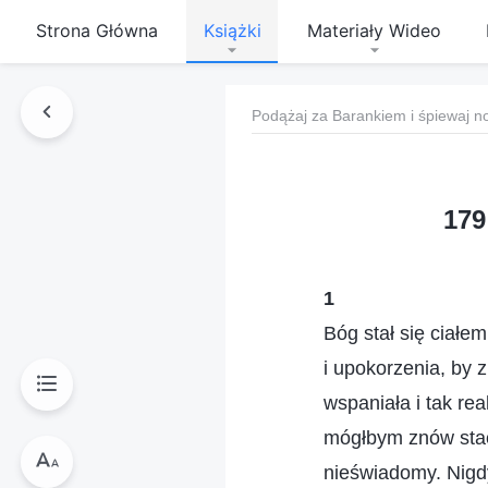
Strona Główna
Książki
Materiały Wideo
Podążaj za Barankiem i śpiewaj n
179
1
Bóg stał się ciałem
i upokorzenia, by 
wspaniała i tak re
mógłbym znów stać 
nieświadomy. Nigd