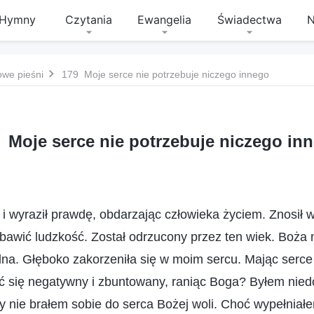
Hymny
Czytania
Ewangelia
Świadectwa
N
owe pieśni
179 Moje serce nie potrzebuje niczego innego
 Moje serce nie potrzebuje niczego in
 i wyraził prawdę, obdarzając człowieka życiem. Znosił w
zbawić ludzkość. Został odrzucony przez ten wiek. Boża m
alna. Głęboko zakorzeniła się w moim sercu. Mając serce 
się negatywny i zbuntowany, raniąc Boga? Byłem niedojr
y nie brałem sobie do serca Bożej woli. Choć wypełniał