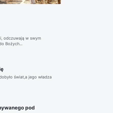
abi, odczuwają w swym
do Bożych...
ię
dobyło świat,a jego władza
onywanego pod