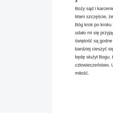
3
Boży sąd i karceni
Mam szczęście, że
Bóg krok po kroku 
udało mi się przyj
świętość są godne 
bardziej cieszyć s
będę służył Bogu. 
człowieczeństwo. 
miłość.