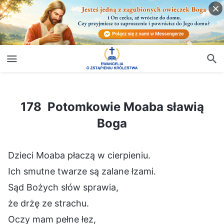
178 Potomkowie Moaba sławią Boga
178 Potomkowie Moaba sławią
Boga
Dzieci Moaba płaczą w cierpieniu.
Ich smutne twarze są zalane łzami.
Sąd Bożych słów sprawia,
że drżę ze strachu.
Oczy mam pełne łez,